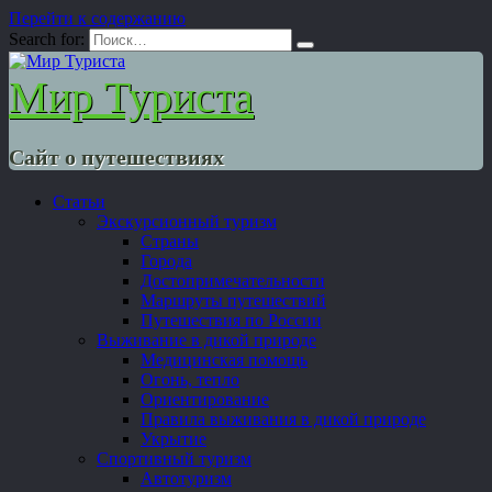
Перейти к содержанию
Search for:
Мир Туриста
Сайт о путешествиях
Статьи
Экскурсионный туризм
Страны
Города
Достопримечательности
Маршруты путешествий
Путешествия по России
Выживание в дикой природе
Медицинская помощь
Огонь, тепло
Ориентирование
Правила выживания в дикой природе
Укрытие
Спортивный туризм
Автотуризм