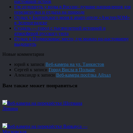
настоящий остров
Где отдохнуть у воды в России: лучшие направления для
перезагрузки и отдыха на природе
Отдых у Балтийского моря в апарт-отеле «АмстерДОМ»
в Зеленоградске
Суздаль — город с тысячелетней историей и
атмосферой русского уюта
Отдых в Подмосковье: место, где можно по-настоящему
выдохнуть
Новые комментарии
юрий
к записи
Веб-камера на ул. Танкистов
Сергей
к записи
Город Висла в Польше
Александр
к записи
Веб-камера посёлка Айхал
Вам также может понравиться
Веб-камера на перекрёстке Шотмана
Ленина
Веб-камера на перекрёстке Варкауса —
Московская