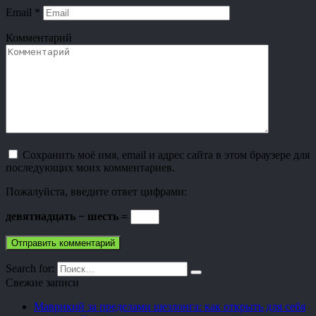
Email
*
Комментарий
Сохранить моё имя, email и адрес сайта в этом браузере для
последующих моих комментариев.
Пожалуйста, введите ответ цифрами:
девятнадцать − шесть =
Search for:
Свежие записи
Маврикий за пределами шезлонга: как открыть для себя