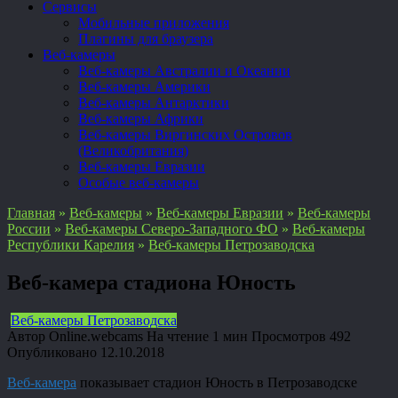
Сервисы
Мобильные приложения
Плагины для браузера
Веб-камеры
Веб-камеры Австралии и Океании
Веб-камеры Америки
Веб-камеры Антарктики
Веб-камеры Африки
Веб-камеры Виргинских Островов
(Великобритания)
Веб-камеры Евразии
Особые веб-камеры
Главная
»
Веб-камеры
»
Веб-камеры Евразии
»
Веб-камеры
России
»
Веб-камеры Северо-Западного ФО
»
Веб-камеры
Республики Карелия
»
Веб-камеры Петрозаводска
Веб-камера стадиона Юность
Веб-камеры Петрозаводска
Автор
Online.webcams
На чтение
1 мин
Просмотров
492
Опубликовано
12.10.2018
Веб-камера
показывает стадион Юность в Петрозаводске