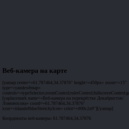
Веб-камера на карте
[yamap center=»61.787464,34.37876″ height=»450px» zoom=»15″
type=»yandex#map»
controls=»typeSelector;zoomControl;rulerControl;fullscreenControl;g
[yaplacemark name=»Веб-камера на перекрёстке Декабристов/
Ломоносова» coord=»61.787464,34.37876″
icon=»islands#blueStretchyIcon» color=»#00c2a9″][/yamap]
Координаты веб-камеры: 61.787464,34.37876