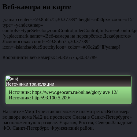
Веб-камера на карте
[yamap center=»59.856575,30.37789″ height=»450px» zoom=»15″
type=»yandex#map»
controls=»typeSelector;zoomControl;rulerControl;fullscreenControl;g
[yaplacemark name=»Веб-камера на перекрёстке Декабристов/
Ломоносова» coord=»59.856575,30.37789″
icon=»islands#blueStretchyIcon» color=»#00c2a9″][/yamap]
Координаты веб-камеры: 59.856575,30.37789
Источники трансляции
Источник: https://www.geocam.ru/online/glory-ave-12/
Источник: http://93.100.5.209/
На сайте «Мир Туриста» вы можете посмотреть «Веб-камера
во дворе дома №12 на проспекте Славы в Санкт-Петербурге»
расположенную в разделе: Евразия, Россия, Северо-Западный
ФО, Санкт-Петербург, Фрунзенский район.