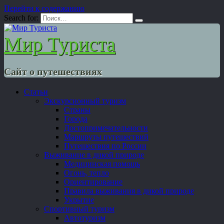
Перейти к содержанию
Search for:
Мир Туриста
Сайт о путешествиях
Статьи
Экскурсионный туризм
Страны
Города
Достопримечательности
Маршруты путешествий
Путешествия по России
Выживание в дикой природе
Медицинская помощь
Огонь, тепло
Ориентирование
Правила выживания в дикой природе
Укрытие
Спортивный туризм
Автотуризм