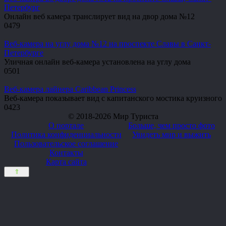
Петербург
Онлайн веб камера транслирует вид на двор дома №12
0
479
Веб-камера на углу дома №12 на проспекте Славы в Санкт-
Петербурге
Уличная онлайн веб-камера установлена на углу дома
0
501
Веб-камера лайнера Caribbean Princess
Веб-камера показывает вид с капитанского мостика круизного
0
423
© 2018-2026 Мир Туриста
О портале
Больше, чем просто фото
Политика конфиденциальности
Увидеть мир и выжить
Пользовательское соглашение
Контакты
Карта сайта