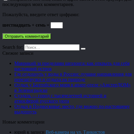
последующих моих комментариев.
Пожалуйста, введите ответ цифрами:
шестнадцать + семь =
Search for:
Свежие записи
Маврикий за пределами шезлонга: как открыть для себя
настоящий остров
Где отдохнуть у воды в России: лучшие направления для
перезагрузки и отдыха на природе
Отдых у Балтийского моря в апарт-отеле «АмстерДОМ»
в Зеленоградске
Суздаль — город с тысячелетней историей и
атмосферой русского уюта
Отдых в Подмосковье: место, где можно по-настоящему
выдохнуть
Новые комментарии
юрий
к записи
Веб-камера на ул. Танкистов