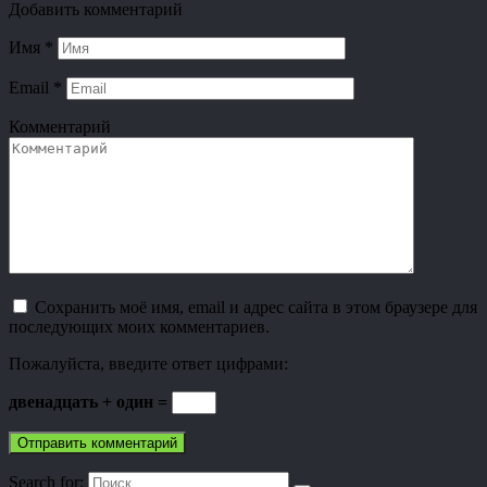
Добавить комментарий
Имя
*
Email
*
Комментарий
Сохранить моё имя, email и адрес сайта в этом браузере для
последующих моих комментариев.
Пожалуйста, введите ответ цифрами:
двенадцать + один =
Search for: