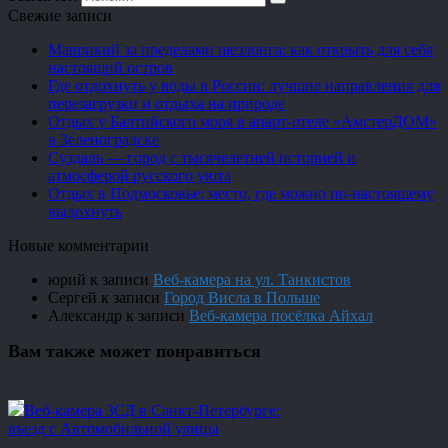
Свежие записи
Маврикий за пределами шезлонга: как открыть для себя
настоящий остров
Где отдохнуть у воды в России: лучшие направления для
перезагрузки и отдыха на природе
Отдых у Балтийского моря в апарт-отеле «АмстерДОМ»
в Зеленоградске
Суздаль — город с тысячелетней историей и
атмосферой русского уюта
Отдых в Подмосковье: место, где можно по-настоящему
выдохнуть
Новые комментарии
юрий
к записи
Веб-камера на ул. Танкистов
Сергей
к записи
Город Висла в Польше
Александр
к записи
Веб-камера посёлка Айхал
Вам также может понравиться
Веб-камера ЗСД в Санкт-Петербурге:
въезд с Автомобильной улицы