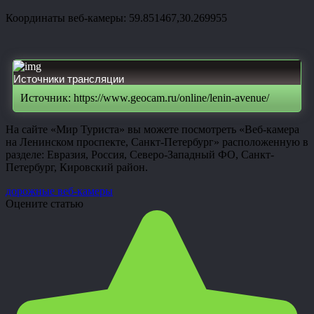
Координаты веб-камеры: 59.851467,30.269955
Источники трансляции
Источник: https://www.geocam.ru/online/lenin-avenue/
На сайте «Мир Туриста» вы можете посмотреть «Веб-камера
на Ленинском проспекте, Санкт-Петербург» расположенную в
разделе: Евразия, Россия, Северо-Западный ФО, Санкт-
Петербург, Кировский район.
дорожные веб-камеры
Оцените статью