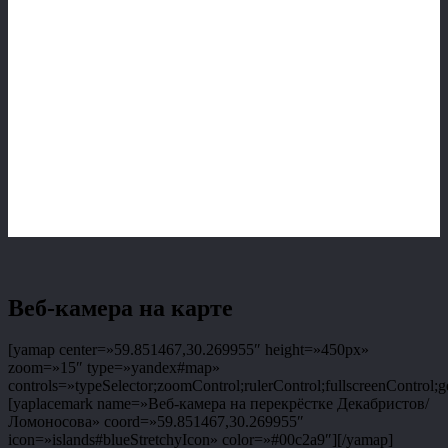
Веб-камера на карте
[yamap center=»59.851467,30.269955″ height=»450px»
zoom=»15″ type=»yandex#map»
controls=»typeSelector;zoomControl;rulerControl;fullscreenControl;g
[yaplacemark name=»Веб-камера на перекрёстке Декабристов/
Ломоносова» coord=»59.851467,30.269955″
icon=»islands#blueStretchyIcon» color=»#00c2a9″][/yamap]