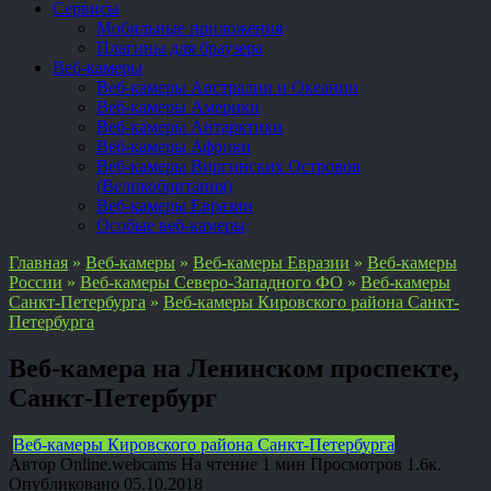
Сервисы
Мобильные приложения
Плагины для браузера
Веб-камеры
Веб-камеры Австралии и Океании
Веб-камеры Америки
Веб-камеры Антарктики
Веб-камеры Африки
Веб-камеры Виргинских Островов
(Великобритания)
Веб-камеры Евразии
Особые веб-камеры
Главная
»
Веб-камеры
»
Веб-камеры Евразии
»
Веб-камеры
России
»
Веб-камеры Северо-Западного ФО
»
Веб-камеры
Санкт-Петербурга
»
Веб-камеры Кировского района Санкт-
Петербурга
Веб-камера на Ленинском проспекте,
Санкт-Петербург
Веб-камеры Кировского района Санкт-Петербурга
Автор
Online.webcams
На чтение
1 мин
Просмотров
1.6к.
Опубликовано
05.10.2018