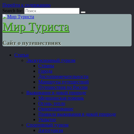
Перейти к содержанию
Search for:
Мир Туриста
Сайт о путешествиях
Статьи
Экскурсионный туризм
Страны
Города
Достопримечательности
Маршруты путешествий
Путешествия по России
Выживание в дикой природе
Медицинская помощь
Огонь, тепло
Ориентирование
Правила выживания в дикой природе
Укрытие
Спортивный туризм
Автотуризм