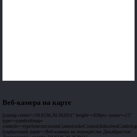
Веб-камера на карте
[yamap center=»59.8336,30.362011″ height=»450px» zoom=»15″
type=»yandex#map»
controls=»typeSelector;zoomControl;rulerControl;fullscreenControl;g
[yaplacemark name=»Веб-камера на перекрёстке Декабристов/