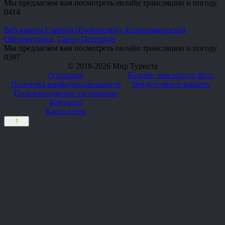
Мы предлагаем вам посмотреть онлайн трансляцию и погоду
0
414
Веб-камера Главной (Пулковской) Астрономической
Обсерватории, Санкт-Петербург
Мы предлагаем вам посмотреть онлайн трансляцию и погоду
0
397
© 2018-2026 Мир Туриста
О портале
Больше, чем просто фото
Политика конфиденциальности
Увидеть мир и выжить
Пользовательское соглашение
Контакты
Карта сайта