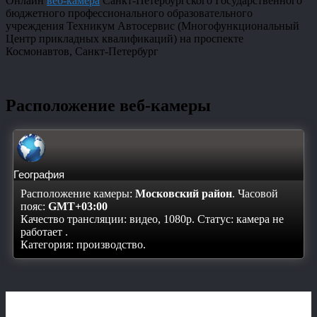
Онлайн
веб-камера
Санкт-Петербургского Государственного
бюджетного профессионального образовательного
учреждения Техникум Автосервис (Многофункциональный
Центр прикладных квалификаций) на проспекте
Космонавтов, Санкт-Петербург
Расположение веб-камеры
География
Расположение камеры:
Московский район
. Часовой
пояс:
GMT+03:00
Качество трансляции: видео, 1080p. Статус:
камера не
работает
.
Категория: производство.