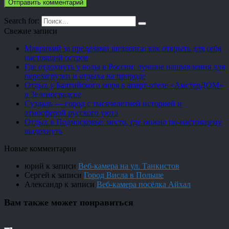
Search for:
Свежие записи
Маврикий за пределами шезлонга: как открыть для себя
настоящий остров
Где отдохнуть у воды в России: лучшие направления для
перезагрузки и отдыха на природе
Отдых у Балтийского моря в апарт-отеле «АмстерДОМ»
в Зеленоградске
Суздаль — город с тысячелетней историей и
атмосферой русского уюта
Отдых в Подмосковье: место, где можно по-настоящему
выдохнуть
Новые комментарии
юрий
к записи
Веб-камера на ул. Танкистов
Сергей
к записи
Город Висла в Польше
Александр
к записи
Веб-камера посёлка Айхал
Вам также может понравиться