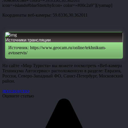
Ломоносова» coord=»59.8336,30.362011″
icon=»islands#blueStretchyIcon» color=»#00c2a9″][/yamap]
Координаты веб-камеры: 59.8336,30.362011
Источники трансляции
Источник: https://www.geocam.ru/online/tekhnikum-
avtoservis/
На сайте «Мир Туриста» вы можете посмотреть «Веб-камера
Техникума Автосервис» расположенную в разделе: Евразия,
Россия, Северо-Западный ФО, Санкт-Петербург, Московский
район.
производство
Оцените статью