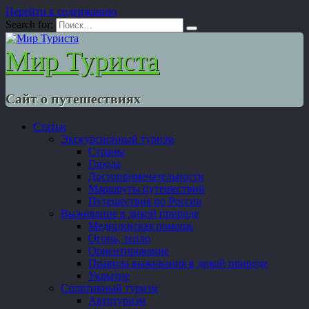
Перейти к содержанию
Search for:
Мир Туриста
Сайт о путешествиях
Статьи
Экскурсионный туризм
Страны
Города
Достопримечательности
Маршруты путешествий
Путешествия по России
Выживание в дикой природе
Медицинская помощь
Огонь, тепло
Ориентирование
Правила выживания в дикой природе
Укрытие
Спортивный туризм
Автотуризм