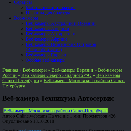
Сервисы
Мобильные приложения
Плагины для браузера
Веб-камеры
Веб-камеры Австралии и Океании
Веб-камеры Америки
Веб-камеры Антарктики
Веб-камеры Африки
Веб-камеры Виргинских Островов
(Великобритания)
Веб-камеры Евразии
Особые веб-камеры
Главная
»
Веб-камеры
»
Веб-камеры Евразии
»
Веб-камеры
России
»
Веб-камеры Северо-Западного ФО
»
Веб-камеры
Санкт-Петербурга
»
Веб-камеры Московского района Санкт-
Петербурга
Веб-камера Техникума Автосервис
Веб-камеры Московского района Санкт-Петербурга
Автор
Online.webcams
На чтение
1 мин
Просмотров
426
Опубликовано
18.10.2018