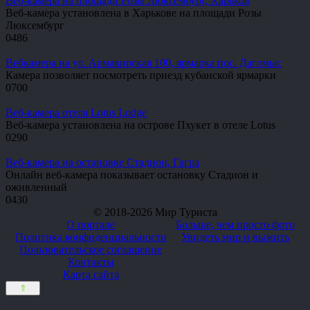
Веб-камера на площади Розы Люксембург, Харьков
Веб-камера установлена в Харькове на площади Розы
Люксембург
0
486
Вебкамера на ул. Армавирская 100, ярмарка пос. Дагомыс
Камера позволяет посмотреть приезд кубанской ярмарки
0
700
Веб-камера отеля Lotus Lodge
Веб-камера установлена на острове Пхукет в отеле Lotus
0
290
Веб-камера на остановке Стадион, Гагра
Онлайн веб-камера показывает остановку Стадион и
оживленный
0
430
© 2018-2026 Мир Туриста
О портале
Больше, чем просто фото
Политика конфиденциальности
Увидеть мир и выжить
Пользовательское соглашение
Контакты
Карта сайта