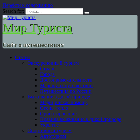
Перейти к содержанию
Search for:
Мир Туриста
Сайт о путешествиях
Статьи
Экскурсионный туризм
Страны
Города
Достопримечательности
Маршруты путешествий
Путешествия по России
Выживание в дикой природе
Медицинская помощь
Огонь, тепло
Ориентирование
Правила выживания в дикой природе
Укрытие
Спортивный туризм
Автотуризм