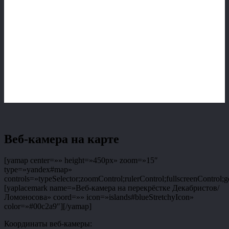
Веб-камера на карте
[yamap center=»» height=»450px» zoom=»15″
type=»yandex#map»
controls=»typeSelector;zoomControl;rulerControl;fullscreenControl;g
[yaplacemark name=»Веб-камера на перекрёстке Декабристов/
Ломоносова» coord=»» icon=»islands#blueStretchyIcon»
color=»#00c2a9″][/yamap]
Координаты веб-камеры: