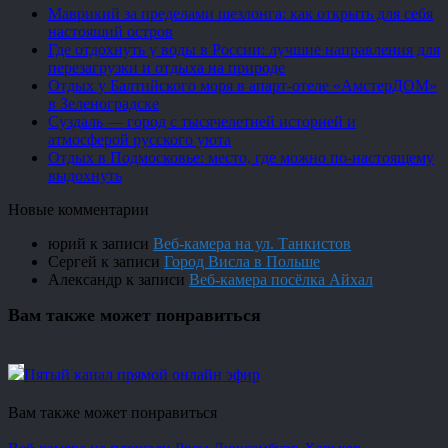
Маврикий за пределами шезлонга: как открыть для себя
настоящий остров
Где отдохнуть у воды в России: лучшие направления для
перезагрузки и отдыха на природе
Отдых у Балтийского моря в апарт-отеле «АмстерДОМ»
в Зеленоградске
Суздаль — город с тысячелетней историей и
атмосферой русского уюта
Отдых в Подмосковье: место, где можно по-настоящему
выдохнуть
Новые комментарии
юрий
к записи
Веб-камера на ул. Танкистов
Сергей
к записи
Город Висла в Польше
Александр
к записи
Веб-камера посёлка Айхал
Вам также может понравиться
Пятый канал прямой онлайн эфир
Вам также может понравиться