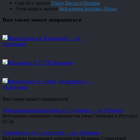
Сергей
к записи
Город Висла в Польше
Александр
к записи
Веб-камера посёлка Айхал
Вам также может понравиться
Перекрёсток пр. Кузнецкий — пр.
Советский
Веб-камера №3 ТРК Променад
Перекрёсток ул. Юрия Двужильного —
ул. Баумана
Вам также может понравиться
Веб-камера на перекрёстке ул. Суворова — ул. Рутгерса
Веб-камера показывает перекрёсток улиц Суворова и Рутгерса
0
2.3к.
Перекрёсток б-р Строителей — пр. Химиков
Веб-камера показывает перекрёсток бульвара Строителей