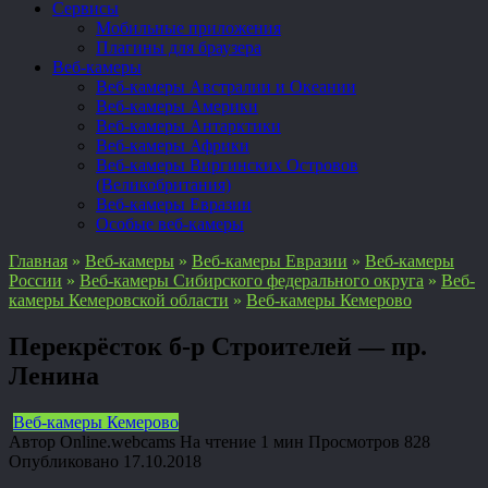
Сервисы
Мобильные приложения
Плагины для браузера
Веб-камеры
Веб-камеры Австралии и Океании
Веб-камеры Америки
Веб-камеры Антарктики
Веб-камеры Африки
Веб-камеры Виргинских Островов
(Великобритания)
Веб-камеры Евразии
Особые веб-камеры
Главная
»
Веб-камеры
»
Веб-камеры Евразии
»
Веб-камеры
России
»
Веб-камеры Сибирского федерального округа
»
Веб-
камеры Кемеровской области
»
Веб-камеры Кемерово
Перекрёсток б-р Строителей — пр.
Ленина
Веб-камеры Кемерово
Автор
Online.webcams
На чтение
1 мин
Просмотров
828
Опубликовано
17.10.2018