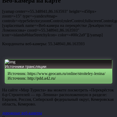
Веб-камера на карте
[yamap center=»55.348941,86.163593″ height=»450px»
zoom=»15″ type=»yandex#map»
controls=»typeSelector;zoomControl;rulerControl;fullscreenControl;g
[yaplacemark name=»Веб-камера на перекрёстке Декабристов/
Ломоносова» coord=»55.348941,86.163593″
icon=»islands#blueStretchyIcon» color=»#00c2a9″][/yamap]
Координаты веб-камеры: 55.348941,86.163593
Источники трансляции
Источник: https://www.geocam.ru/online/stroiteley-lenina/
Источник: http://pdd.a42.ru/
На сайте «Мир Туриста» вы можете посмотреть «Перекрёсток
б-р Строителей — пр. Ленина» расположенную в разделе:
Евразия, Россия, Сибирский федеральный округ, Кемеровская
область, Кемерово.
дорожные веб-камеры