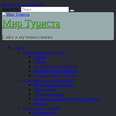
Перейти к содержанию
Search for:
Мир Туриста
Сайт о путешествиях
Статьи
Экскурсионный туризм
Страны
Города
Достопримечательности
Маршруты путешествий
Путешествия по России
Выживание в дикой природе
Медицинская помощь
Огонь, тепло
Ориентирование
Правила выживания в дикой природе
Укрытие
Спортивный туризм
Автотуризм