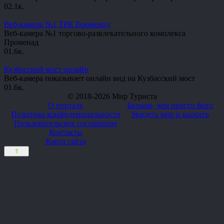
0
2.1к.
Веб-камера №1 ТРК Променад
Веб-камера №1 торгово-развлекательного комплекса
Променад
0
1.6к.
Кузбасский мост онлайн
Веб-камера показывает онлайн вид на Кузбасский мост
0
1.6к.
© 2018-2026 Мир Туриста
О портале
Больше, чем просто фото
Политика конфиденциальности
Увидеть мир и выжить
Пользовательское соглашение
Контакты
Карта сайта