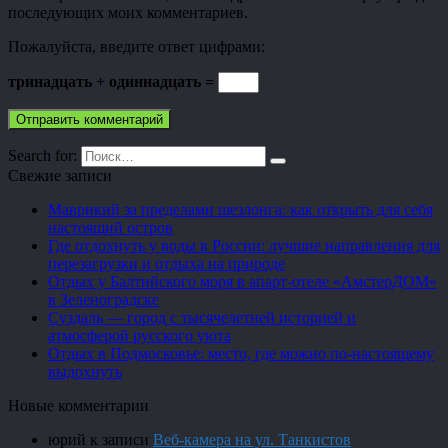
последующих моих комментариев.
Пожалуйста, введите ответ цифрами:
тринадцать + одиннадцать =
Search for:
Свежие записи
Маврикий за пределами шезлонга: как открыть для себя
настоящий остров
Где отдохнуть у воды в России: лучшие направления для
перезагрузки и отдыха на природе
Отдых у Балтийского моря в апарт-отеле «АмстерДОМ»
в Зеленоградске
Суздаль — город с тысячелетней историей и
атмосферой русского уюта
Отдых в Подмосковье: место, где можно по-настоящему
выдохнуть
Новые комментарии
юрий
к записи
Веб-камера на ул. Танкистов