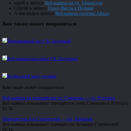
юрий
к записи
Веб-камера на ул. Танкистов
Сергей
к записи
Город Висла в Польше
Александр
к записи
Веб-камера посёлка Айхал
Вам также может понравиться
Тренажерный зал СК Лазурный
Веб-камера бассейна СК Лазурный
Кузбасский мост онлайн
Вам также может понравиться
Веб-камера на перекрёстке ул. Суворова — ул. Рутгерса
Веб-камера показывает перекрёсток улиц Суворова и Рутгерса
0
2.3к.
Перекрёсток б-р Строителей — пр. Химиков
Веб-камера показывает перекрёсток бульвара Строителей
0
2.1к.