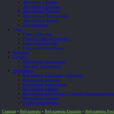
Экскурсии в Крыму
Экскурсии в Таиланд
Экскурсии в Турцию
Экскурсии в Черногорию
Экскурсии в Чехию
Все экскурсии
Туры
Туры из Москвы
Туры из Санкт-Петербурга
Туры из Краснодара
Туры из Екатеринбурга
Контакты
Сервисы
Мобильные приложения
Плагины для браузера
Веб-камеры
Веб-камеры Австралии и Океании
Веб-камеры Америки
Веб-камеры Антарктики
Веб-камеры Африки
Веб-камеры Виргинских Островов (Великобритани
Веб-камеры Евразии
Особые веб-камеры
Главная
»
Веб-камеры
»
Веб-камеры Евразии
»
Веб-камеры Рос