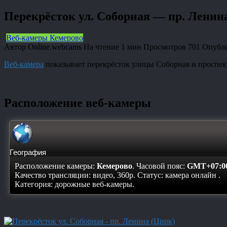
Перекрёсток ул. Соборная — пр. Ленин
Веб-камеры Кемерово
Автор
Online.webcams
На чтение
1 мин
Просмотров
701
Опубл
Веб-камера
показывает перекрёсток улицы Соборная и проспек
Расположение веб-камеры
География
Расположение камеры:
Кемерово
. Часовой пояс:
GMT+07:0
Качество трансляции: видео, 360p. Статус:
камера онлайн
.
Категория: дорожные веб-камеры.