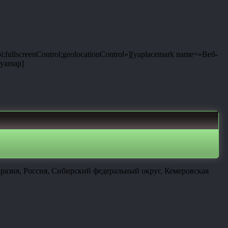
;fullscreenControl;geolocationControl»][yaplacemark name=»Веб-
/yamap]
разия, Россия, Сибирский федеральный округ, Кемеровская