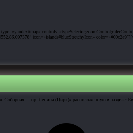
ype=»yandex#map» controls=»typeSelector;zoomControl;rulerControl
2,86.097378″ icon=»islands#blueStretchyIcon» color=»#00c2a9″][
л. Соборная — пр. Ленина (Цирк)» расположенную в разделе: Ев