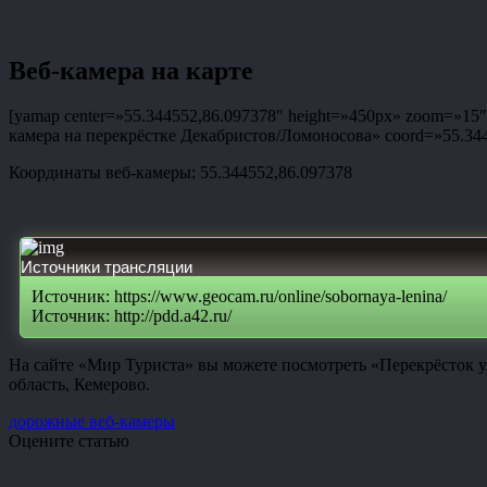
Веб-камера на карте
[yamap center=»55.344552,86.097378″ height=»450px» zoom=»15″ t
камера на перекрёстке Декабристов/Ломоносова» coord=»55.34455
Координаты веб-камеры: 55.344552,86.097378
Источники трансляции
Источник: https://www.geocam.ru/online/sobornaya-lenina/
Источник: http://pdd.a42.ru/
На сайте «Мир Туриста» вы можете посмотреть «Перекрёсток у
область, Кемерово.
дорожные веб-камеры
Оцените статью