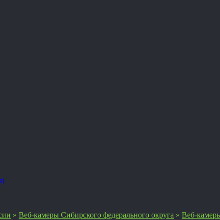
я)
сии
»
Веб-камеры Сибирского федерального округа
»
Веб-камеры