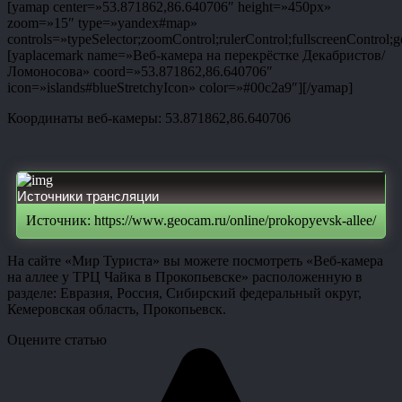
[yamap center=»53.871862,86.640706″ height=»450px»
zoom=»15″ type=»yandex#map»
controls=»typeSelector;zoomControl;rulerControl;fullscreenControl;g
[yaplacemark name=»Веб-камера на перекрёстке Декабристов/
Ломоносова» coord=»53.871862,86.640706″
icon=»islands#blueStretchyIcon» color=»#00c2a9″][/yamap]
Координаты веб-камеры: 53.871862,86.640706
Источники трансляции
Источник: https://www.geocam.ru/online/prokopyevsk-allee/
На сайте «Мир Туриста» вы можете посмотреть «Веб-камера
на аллее у ТРЦ Чайка в Прокопьевске» расположенную в
разделе: Евразия, Россия, Сибирский федеральный округ,
Кемеровская область, Прокопьевск.
Оцените статью