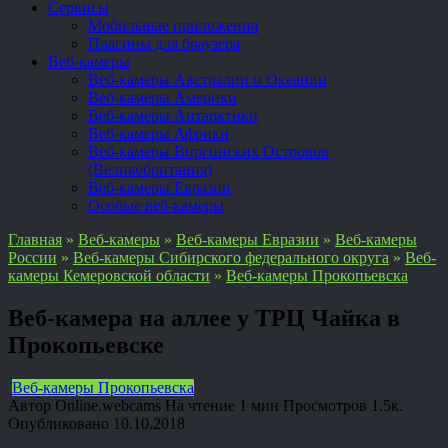
Сервисы
Мобильные приложения
Плагины для браузера
Веб-камеры
Веб-камеры Австралии и Океании
Веб-камеры Америки
Веб-камеры Антарктики
Веб-камеры Африки
Веб-камеры Виргинских Островов
(Великобритания)
Веб-камеры Евразии
Особые веб-камеры
Главная
»
Веб-камеры
»
Веб-камеры Евразии
»
Веб-камеры
России
»
Веб-камеры Сибирского федерального округа
»
Веб-
камеры Кемеровской области
»
Веб-камеры Прокопьевска
Веб-камера на аллее у ТРЦ Чайка в
Прокопьевске
Веб-камеры Прокопьевска
Автор
Online.webcams
На чтение
1 мин
Просмотров
1.5к.
Опубликовано
10.10.2018