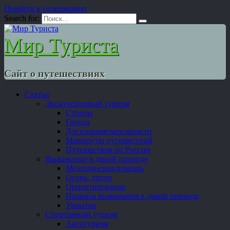
Перейти к содержанию
Search for:
Мир Туриста
Сайт о путешествиях
Статьи
Экскурсионный туризм
Страны
Города
Достопримечательности
Маршруты путешествий
Путешествия по России
Выживание в дикой природе
Медицинская помощь
Огонь, тепло
Ориентирование
Правила выживания в дикой природе
Укрытие
Спортивный туризм
Автотуризм