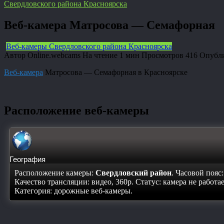
Свердловского района Красноярска
Веб-камера Матросова — Семафорная
Веб-камеры Свердловского района Красноярска
Автор
Online.webcams
На чтение
1 мин
Просмотров
416
Опубл
Веб-камера
Матросова — Семафорная в Красноярске
Расположение веб-камеры
География
Расположение камеры:
Свердловский район
. Часовой пояс
Качество трансляции: видео, 360p. Статус:
камера не работа
Категория: дорожные веб-камеры.