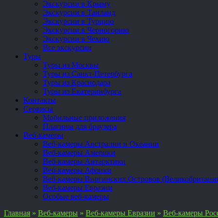
Экскурсии в Крыму
Экскурсии в Таиланд
Экскурсии в Турцию
Экскурсии в Черногорию
Экскурсии в Чехию
Все экскурсии
Туры
Туры из Москвы
Туры из Санкт-Петербурга
Туры из Краснодара
Туры из Екатеринбурга
Контакты
Сервисы
Мобильные приложения
Плагины для браузера
Веб-камеры
Веб-камеры Австралии и Океании
Веб-камеры Америки
Веб-камеры Антарктики
Веб-камеры Африки
Веб-камеры Виргинских Островов (Великобритани
Веб-камеры Евразии
Особые веб-камеры
Главная
»
Веб-камеры
»
Веб-камеры Евразии
»
Веб-камеры Рос