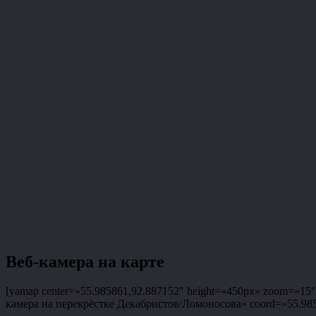
Веб-камера на карте
[yamap center=»55.985861,92.887152″ height=»450px» zoom=»15″ t
камера на перекрёстке Декабристов/Ломоносова» coord=»55.98586