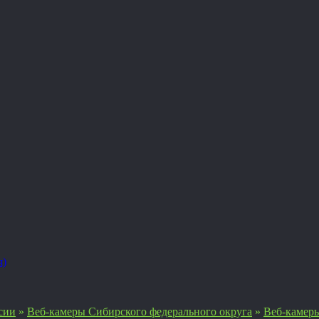
я)
сии
»
Веб-камеры Сибирского федерального округа
»
Веб-камеры