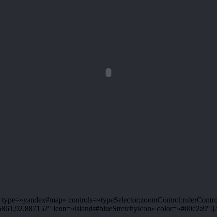
ype=»yandex#map» controls=»typeSelector;zoomControl;rulerControl
1,92.887152″ icon=»islands#blueStretchyIcon» color=»#00c2a9″][