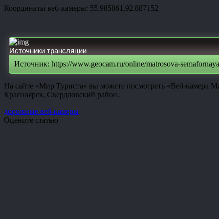
Координаты веб-камеры: 55.985861,92.887152
Источники трансляции
Источник: https://www.geocam.ru/online/matrosova-semafornaya
На сайте «Мир Туриста» вы можете посмотреть «Веб-камера Ма
Красноярск, Свердловский район.
дорожные веб-камеры
Оцените статью