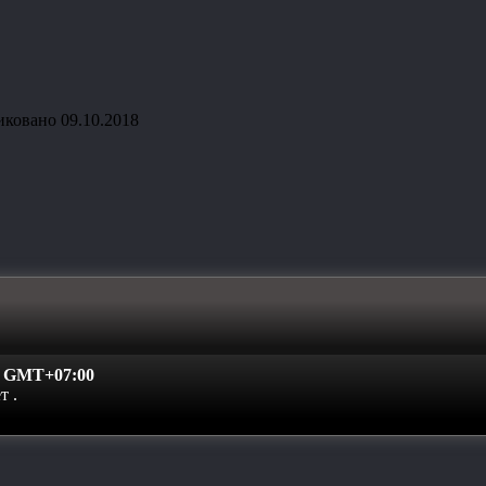
иковано
09.10.2018
:
GMT+07:00
ет
.