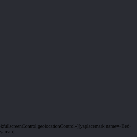
;fullscreenControl;geolocationControl»][yaplacemark name=»Веб-
/yamap]