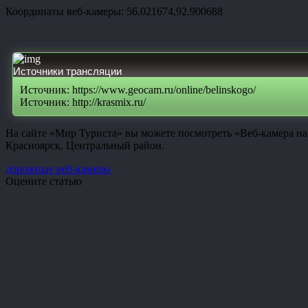
Координаты веб-камеры: 56.021674,92.900688
Источники трансляции
Источник: https://www.geocam.ru/online/belinskogo/
Источник: http://krasmix.ru/
На сайте «Мир Туриста» вы можете посмотреть «Веб-камера на
Красноярск, Центральный район.
дорожные веб-камеры
Оцените статью