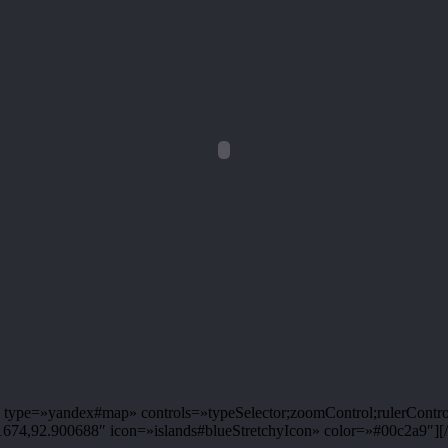
ype=»yandex#map» controls=»typeSelector;zoomControl;rulerControl
4,92.900688″ icon=»islands#blueStretchyIcon» color=»#00c2a9″][