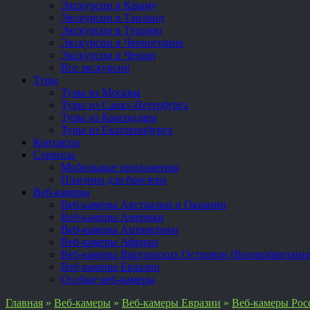
Экскурсии в Крыму
Экскурсии в Таиланд
Экскурсии в Турцию
Экскурсии в Черногорию
Экскурсии в Чехию
Все экскурсии
Туры
Туры из Москвы
Туры из Санкт-Петербурга
Туры из Краснодара
Туры из Екатеринбурга
Контакты
Сервисы
Мобильные приложения
Плагины для браузера
Веб-камеры
Веб-камеры Австралии и Океании
Веб-камеры Америки
Веб-камеры Антарктики
Веб-камеры Африки
Веб-камеры Виргинских Островов (Великобритани
Веб-камеры Евразии
Особые веб-камеры
Главная
»
Веб-камеры
»
Веб-камеры Евразии
»
Веб-камеры Рос