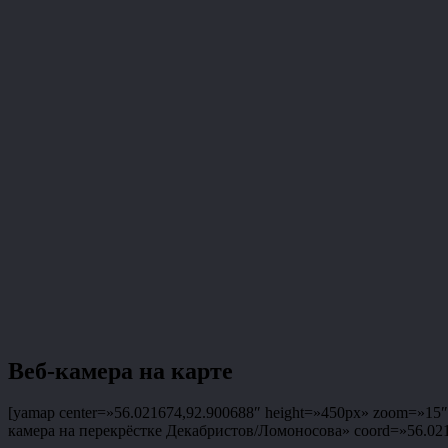
Веб-камера на карте
[yamap center=»56.021674,92.900688″ height=»450px» zoom=»15″ t
камера на перекрёстке Декабристов/Ломоносова» coord=»56.02167