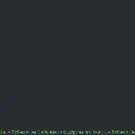
я)
сии
»
Веб-камеры Сибирского федерального округа
»
Веб-камеры