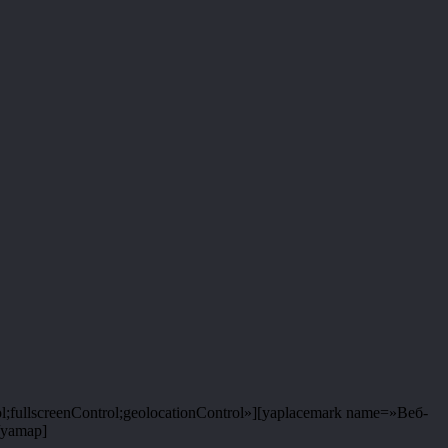
;fullscreenControl;geolocationControl»][yaplacemark name=»Веб-
/yamap]