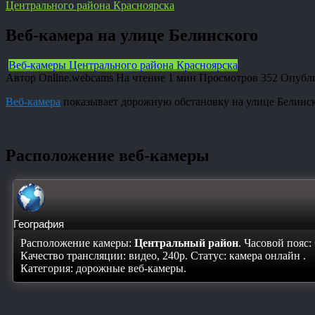
Центрального района Красноярска
Веб-камера на улице Белинского
Веб-камеры Центрального района Красноярска
Автор
Online.webcams
На чтение
1 мин
Просмотров
352
Опубл
Веб-камера
показывает дорожную обстановку на улице Белинск
Расположение веб-камеры
География
Расположение камеры:
Центральный район
. Часовой пояс:
Качество трансляции: видео, 240p. Статус:
камера онлайн
.
Категория: дорожные веб-камеры.