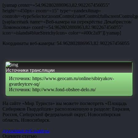
[yamap center=»54.962802886963,82.902267456055″
height=»450px» zoom=»15″ type=»yandex#map»
controls=»typeSelector;zoomControl;rulerControl;fullscreenControl;g
[yaplacemark name=»Веб-камера на перекрёстке Декабристов/
Ломоносова» coord=»54.962802886963,82.902267456055″
icon=»islands#blueStretchyIcon» color=»#00c2a9″][/yamap]
Координаты веб-камеры: 54.962802886963,82.902267456055
Источники трансляции
Источник: https://www.geocam.ru/online/sibiryakov-
gvardeytcev-sq/
Источник: http://www.fond-obshee-delo.ru/
На сайте «Мир Туриста» вы можете посмотреть «Площадь
Сибиряков Гвардейцев» расположенную в разделе: Евразия,
Россия, Сибирский федеральный округ, Новосибирская
область, Новосибирск.
дорожные веб-камеры
Оцените статью