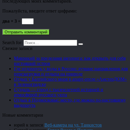
последующих моих комментариев.
Пожалуйста, введите ответ цифрами:
два × 3 =
Search for:
Свежие записи
Маврикий за пределами шезлонга: как открыть для себя
настоящий остров
Где отдохнуть у воды в России: лучшие направления для
перезагрузки и отдыха на природе
Отдых у Балтийского моря в апарт-отеле «АмстерДОМ»
в Зеленоградске
Суздаль — город с тысячелетней историей и
атмосферой русского уюта
Отдых в Подмосковье: место, где можно по-настоящему
выдохнуть
Новые комментарии
юрий
к записи
Веб-камера на ул. Танкистов