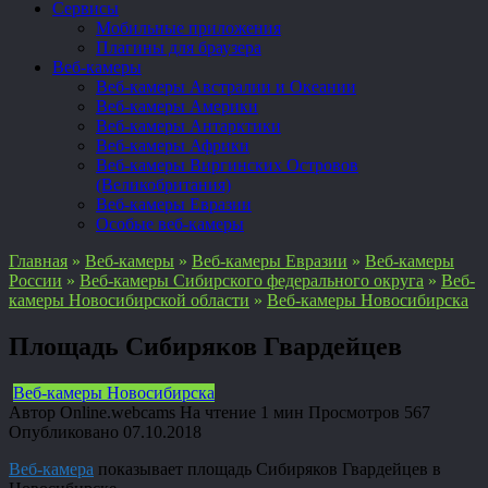
Сервисы
Мобильные приложения
Плагины для браузера
Веб-камеры
Веб-камеры Австралии и Океании
Веб-камеры Америки
Веб-камеры Антарктики
Веб-камеры Африки
Веб-камеры Виргинских Островов
(Великобритания)
Веб-камеры Евразии
Особые веб-камеры
Главная
»
Веб-камеры
»
Веб-камеры Евразии
»
Веб-камеры
России
»
Веб-камеры Сибирского федерального округа
»
Веб-
камеры Новосибирской области
»
Веб-камеры Новосибирска
Площадь Сибиряков Гвардейцев
Веб-камеры Новосибирска
Автор
Online.webcams
На чтение
1 мин
Просмотров
567
Опубликовано
07.10.2018
Веб-камера
показывает площадь Сибиряков Гвардейцев в