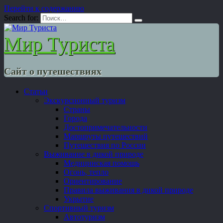
Перейти к содержанию
Search for:
Мир Туриста
Сайт о путешествиях
Статьи
Экскурсионный туризм
Страны
Города
Достопримечательности
Маршруты путешествий
Путешествия по России
Выживание в дикой природе
Медицинская помощь
Огонь, тепло
Ориентирование
Правила выживания в дикой природе
Укрытие
Спортивный туризм
Автотуризм