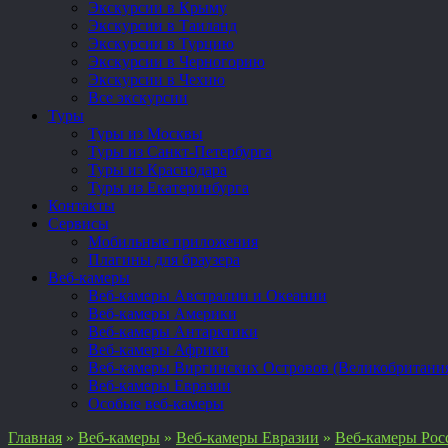
Экскурсии в Крыму
Экскурсии в Таиланд
Экскурсии в Турцию
Экскурсии в Черногорию
Экскурсии в Чехию
Все экскурсии
Туры
Туры из Москвы
Туры из Санкт-Петербурга
Туры из Краснодара
Туры из Екатеринбурга
Контакты
Сервисы
Мобильные приложения
Плагины для браузера
Веб-камеры
Веб-камеры Австралии и Океании
Веб-камеры Америки
Веб-камеры Антарктики
Веб-камеры Африки
Веб-камеры Виргинских Островов (Великобритани
Веб-камеры Евразии
Особые веб-камеры
Главная
»
Веб-камеры
»
Веб-камеры Евразии
»
Веб-камеры Рос