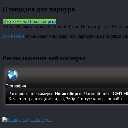
Площадка для паркура
Веб-камеры Новосибирска
Автор
Online.webcams
На чтение
1 мин
Просмотров
540
Опубл
Веб-камера
показывает площадку для паркура на Сибиряков Гв
Расположение веб-камеры
География
Расположение камеры:
Новосибирск
. Часовой пояс:
GMT+0
Качество трансляции: видео, 360p. Статус:
камера онлайн
.