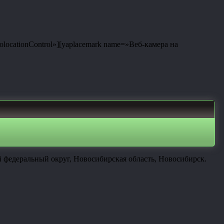
eolocationControl»][yaplacemark name=»Веб-камера на
 федеральный округ, Новосибирская область, Новосибирск.