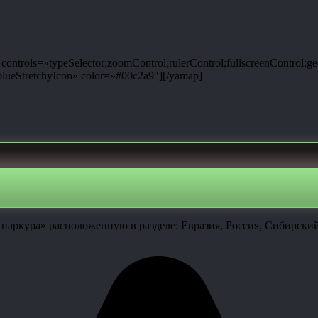
ntrols=»typeSelector;zoomControl;rulerControl;fullscreenControl;g
ueStretchyIcon» color=»#00c2a9″][/yamap]
паркура» расположенную в разделе: Евразия, Россия, Сибирский