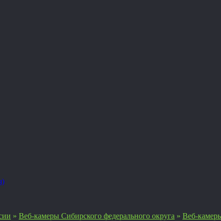
я)
сии
»
Веб-камеры Сибирского федерального округа
»
Веб-камер