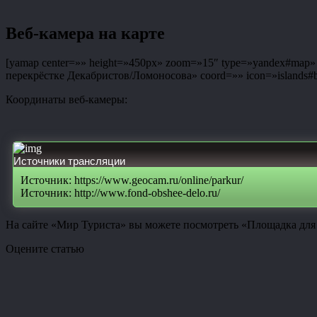
Веб-камера на карте
[yamap center=»» height=»450px» zoom=»15″ type=»yandex#map» co
перекрёстке Декабристов/Ломоносова» coord=»» icon=»islands#bl
Координаты веб-камеры:
Источники трансляции
Источник: https://www.geocam.ru/online/parkur/
Источник: http://www.fond-obshee-delo.ru/
На сайте «Мир Туриста» вы можете посмотреть «Площадка для 
Оцените статью