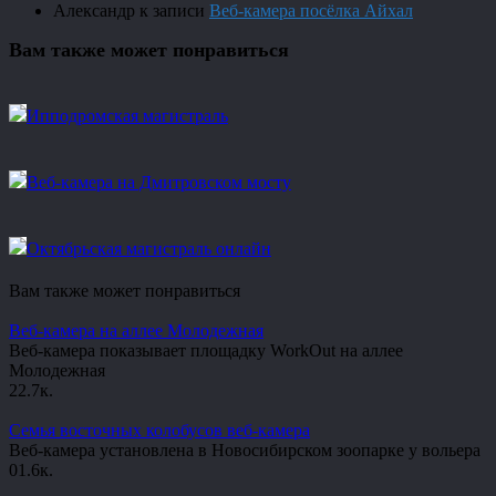
Александр
к записи
Веб-камера посёлка Айхал
Вам также может понравиться
Ипподромская магистраль
Веб-камера на Дмитровском мосту
Октябрьская магистраль онлайн
Вам также может понравиться
Веб-камера на аллее Молодежная
Веб-камера показывает площадку WorkOut на аллее
Молодежная
2
2.7к.
Семья восточных колобусов веб-камера
Веб-камера установлена в Новосибирском зоопарке у вольера
0
1.6к.