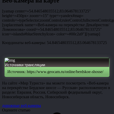
Веб-камера на карте
[yamap center=»54.846548035512,83.064678133725″
height=»450px» zoom=»15″ type=»yandex#map»
controls=»typeSelector;zoomControl;rulerControl;fullscreenControl;g
[yaplacemark name=»Веб-камера на перекрёстке Декабристов/
Ломоносова» coord=»54.846548035512,83.064678133725″
icon=»islands#blueStretchyIcon» color=»#00c2a9″][/yamap]
Координаты веб-камеры: 54.846548035512,83.064678133725
Источники трансляции
Источник: https://www.geocam.ru/online/berdskoe-shosse/
На сайте «Мир Туриста» вы можете посмотреть «Веб-камера
на перекрёстке Бердское шоссе — Русская» расположенную в
разделе: Евразия, Россия, Сибирский федеральный округ,
Новосибирская область, Новосибирск.
дорожные веб-камеры
Оцените статью