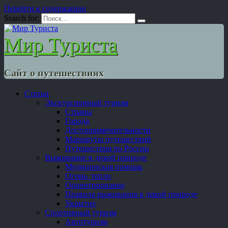
Перейти к содержанию
Search for:
Мир Туриста
Сайт о путешествиях
Статьи
Экскурсионный туризм
Страны
Города
Достопримечательности
Маршруты путешествий
Путешествия по России
Выживание в дикой природе
Медицинская помощь
Огонь, тепло
Ориентирование
Правила выживания в дикой природе
Укрытие
Спортивный туризм
Автотуризм