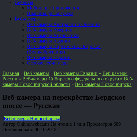
Сервисы
Мобильные приложения
Плагины для браузера
Веб-камеры
Веб-камеры Австралии и Океании
Веб-камеры Америки
Веб-камеры Антарктики
Веб-камеры Африки
Веб-камеры Виргинских Островов
(Великобритания)
Веб-камеры Евразии
Особые веб-камеры
Главная
»
Веб-камеры
»
Веб-камеры Евразии
»
Веб-камеры
России
»
Веб-камеры Сибирского федерального округа
»
Веб-
камеры Новосибирской области
»
Веб-камеры Новосибирска
Веб-камера на перекрёстке Бердское
шоссе — Русская
Веб-камеры Новосибирска
Автор
Online.webcams
На чтение
1 мин
Просмотров
689
Опубликовано
06.10.2018