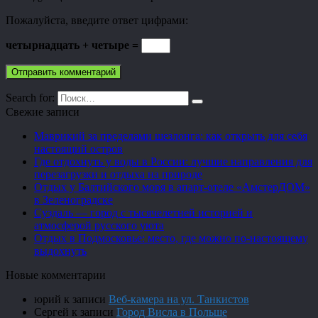
Пожалуйста, введите ответ цифрами:
четырнадцать + четыре =
Search for:
Свежие записи
Маврикий за пределами шезлонга: как открыть для себя
настоящий остров
Где отдохнуть у воды в России: лучшие направления для
перезагрузки и отдыха на природе
Отдых у Балтийского моря в апарт-отеле «АмстерДОМ»
в Зеленоградске
Суздаль — город с тысячелетней историей и
атмосферой русского уюта
Отдых в Подмосковье: место, где можно по-настоящему
выдохнуть
Новые комментарии
юрий
к записи
Веб-камера на ул. Танкистов
Сергей
к записи
Город Висла в Польше