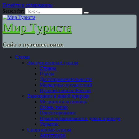
Перейти к содержанию
Search for:
Мир Туриста
Сайт о путешествиях
Статьи
Экскурсионный туризм
Страны
Города
Достопримечательности
Маршруты путешествий
Путешествия по России
Выживание в дикой природе
Медицинская помощь
Огонь, тепло
Ориентирование
Правила выживания в дикой природе
Укрытие
Спортивный туризм
Автотуризм