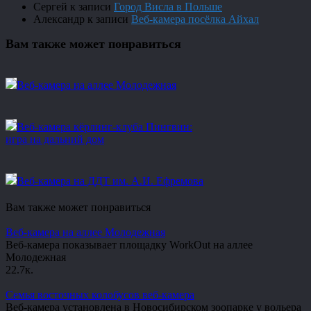
Сергей
к записи
Город Висла в Польше
Александр
к записи
Веб-камера посёлка Айхал
Вам также может понравиться
Веб-камера на аллее Молодежная
Веб-камера кёрлинг-клуба Пингвин:
игра на дальний дом
Веб-камера на ДДТ им. А.И. Ефремова
Вам также может понравиться
Веб-камера на аллее Молодежная
Веб-камера показывает площадку WorkOut на аллее
Молодежная
2
2.7к.
Семья восточных колобусов веб-камера
Веб-камера установлена в Новосибирском зоопарке у вольера