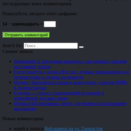
последующих моих комментариев.
Пожалуйста, введите ответ цифрами:
14 − одиннадцать =
Search for:
Свежие записи
Маврикий за пределами шезлонга: как открыть для себя
настоящий остров
Где отдохнуть у воды в России: лучшие направления для
перезагрузки и отдыха на природе
Отдых у Балтийского моря в апарт-отеле «АмстерДОМ»
в Зеленоградске
Суздаль — город с тысячелетней историей и
атмосферой русского уюта
Отдых в Подмосковье: место, где можно по-настоящему
выдохнуть
Новые комментарии
юрий
к записи
Веб-камера на ул. Танкистов