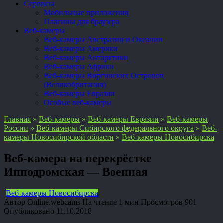
Сервисы
Мобильные приложения
Плагины для браузера
Веб-камеры
Веб-камеры Австралии и Океании
Веб-камеры Америки
Веб-камеры Антарктики
Веб-камеры Африки
Веб-камеры Виргинских Островов
(Великобритания)
Веб-камеры Евразии
Особые веб-камеры
Главная
»
Веб-камеры
»
Веб-камеры Евразии
»
Веб-камеры
России
»
Веб-камеры Сибирского федерального округа
»
Веб-
камеры Новосибирской области
»
Веб-камеры Новосибирска
Веб-камера на перекрёстке
Ипподромская — Военная
Веб-камеры Новосибирска
Автор
Online.webcams
На чтение
1 мин
Просмотров
901
Опубликовано
11.10.2018