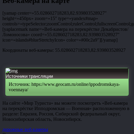
Веб-камера на карте
[yamap center=»55.028602718283,82.939803528927″
height=»450px» zoom=»15″ type=»yandex#map»
controls=»typeSelector;zoomControl;rulerControl;fullscreenControl;g
[yaplacemark name=»Веб-камера на перекрёстке Декабристов/
Ломоносова» coord=»55.028602718283,82.939803528927″
icon=»islands#blueStretchyIcon» color=»#00c2a9″][/yamap]
Координаты веб-камеры: 55.028602718283,82.939803528927
Источники трансляции
Источник: https://www.geocam.ru/online/ippodromskaya-
voennaya/
На сайте «Мир Туриста» вы можете посмотреть «Веб-камера
на перекрёстке Ипподромская — Военная» расположенную в
разделе: Евразия, Россия, Сибирский федеральный округ,
Новосибирская область, Новосибирск.
дорожные веб-камеры