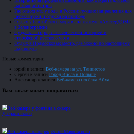
Маврикий за пределами шезлонга: как открыть для себя
настоящий остров
Где отдохнуть у воды в России: лучшие направления для
перезагрузки и отдыха на природе
Отдых у Балтийского моря в апарт-отеле «АмстерДОМ»
в Зеленоградске
Суздаль — город с тысячелетней историей и
атмосферой русского уюта
Отдых в Подмосковье: место, где можно по-настоящему
выдохнуть
Новые комментарии
юрий
к записи
Веб-камера на ул. Танкистов
Сергей
к записи
Город Висла в Польше
Александр
к записи
Веб-камера посёлка Айхал
Вам также может понравиться
Веб-камера у фонтана в сквере
Дзержинского
Веб-камера на перекрёстке Маяковского