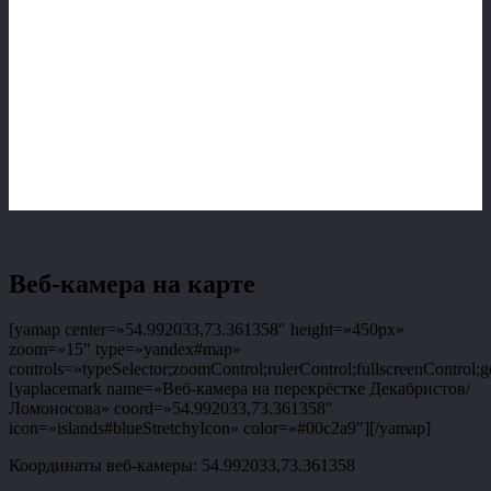
Веб-камера на карте
[yamap center=»54.992033,73.361358″ height=»450px»
zoom=»15″ type=»yandex#map»
controls=»typeSelector;zoomControl;rulerControl;fullscreenControl;g
[yaplacemark name=»Веб-камера на перекрёстке Декабристов/
Ломоносова» coord=»54.992033,73.361358″
icon=»islands#blueStretchyIcon» color=»#00c2a9″][/yamap]
Координаты веб-камеры: 54.992033,73.361358