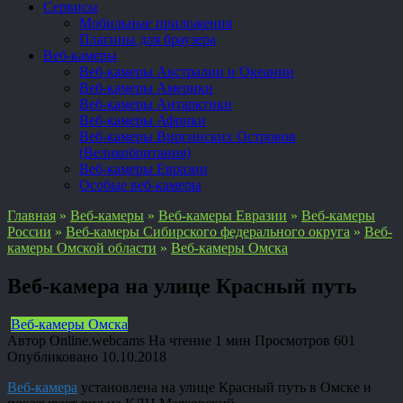
Сервисы
Мобильные приложения
Плагины для браузера
Веб-камеры
Веб-камеры Австралии и Океании
Веб-камеры Америки
Веб-камеры Антарктики
Веб-камеры Африки
Веб-камеры Виргинских Островов
(Великобритания)
Веб-камеры Евразии
Особые веб-камеры
Главная
»
Веб-камеры
»
Веб-камеры Евразии
»
Веб-камеры
России
»
Веб-камеры Сибирского федерального округа
»
Веб-
камеры Омской области
»
Веб-камеры Омска
Веб-камера на улице Красный путь
Веб-камеры Омска
Автор
Online.webcams
На чтение
1 мин
Просмотров
601
Опубликовано
10.10.2018
Веб-камера
установлена на улице Красный путь в Омске и