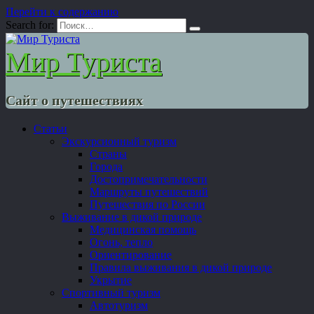
Перейти к содержанию
Search for:
Мир Туриста
Сайт о путешествиях
Статьи
Экскурсионный туризм
Страны
Города
Достопримечательности
Маршруты путешествий
Путешествия по России
Выживание в дикой природе
Медицинская помощь
Огонь, тепло
Ориентирование
Правила выживания в дикой природе
Укрытие
Спортивный туризм
Автотуризм