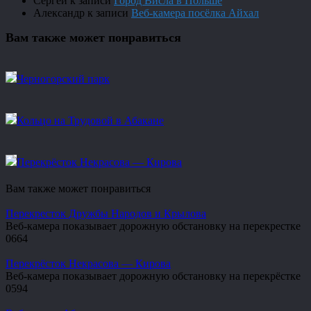
Сергей
к записи
Город Висла в Польше
Александр
к записи
Веб-камера посёлка Айхал
Вам также может понравиться
Черногорский парк
Кольцо на Трудовой в Абакане
Перекрёсток Некрасова — Кирова
Вам также может понравиться
Перекресток Дружбы Народов и Крылова
Веб-камера показывает дорожную обстановку на перекрестке
0
664
Перекрёсток Некрасова — Кирова
Веб-камера показывает дорожную обстановку на перекрёстке
0
594