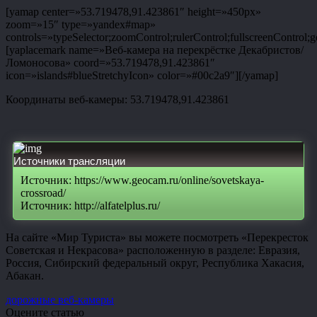
[yamap center=»53.719478,91.423861″ height=»450px»
zoom=»15″ type=»yandex#map»
controls=»typeSelector;zoomControl;rulerControl;fullscreenControl;g
[yaplacemark name=»Веб-камера на перекрёстке Декабристов/
Ломоносова» coord=»53.719478,91.423861″
icon=»islands#blueStretchyIcon» color=»#00c2a9″][/yamap]
Координаты веб-камеры: 53.719478,91.423861
Источники трансляции
Источник: https://www.geocam.ru/online/sovetskaya-
crossroad/
Источник: http://alfatelplus.ru/
На сайте «Мир Туриста» вы можете посмотреть «Перекресток
Советская и Некрасова» расположенную в разделе: Евразия,
Россия, Сибирский федеральный округ, Республика Хакасия,
Абакан.
дорожные веб-камеры
Оцените статью