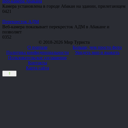
Веб-камера Абакана
Камера установлена в городе Абакан на здании, прилегающем
0
421
Перекресток АДМ
Веб-камера показывает перекресток АДМ в Абакане и
позволяет
0
352
© 2018-2026 Мир Туриста
О портале
Больше, чем просто фото
Политика конфиденциальности
Увидеть мир и выжить
Пользовательское соглашение
Контакты
Карта сайта