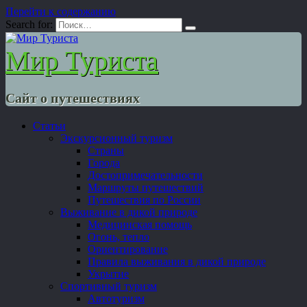
Перейти к содержанию
Search for:
Мир Туриста
Сайт о путешествиях
Статьи
Экскурсионный туризм
Страны
Города
Достопримечательности
Маршруты путешествий
Путешествия по России
Выживание в дикой природе
Медицинская помощь
Огонь, тепло
Ориентирование
Правила выживания в дикой природе
Укрытие
Спортивный туризм
Автотуризм