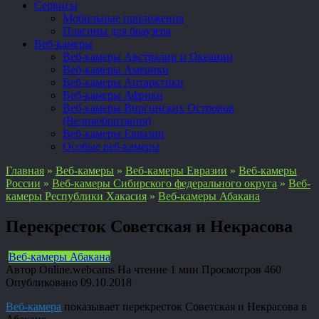
Сервисы
Мобильные приложения
Плагины для браузера
Веб-камеры
Веб-камеры Австралии и Океании
Веб-камеры Америки
Веб-камеры Антарктики
Веб-камеры Африки
Веб-камеры Виргинских Островов
(Великобритания)
Веб-камеры Евразии
Особые веб-камеры
Главная
»
Веб-камеры
»
Веб-камеры Евразии
»
Веб-камеры
России
»
Веб-камеры Сибирского федерального округа
»
Веб-
камеры Республики Хакасия
»
Веб-камеры Абакана
Перекресток Советская и Некрасова
Веб-камеры Абакана
Автор
Online.webcams
На чтение
1 мин
Просмотров
460
Опубликовано
09.10.2018
Веб-камера
показывает перекресток Советская и Некрасова в