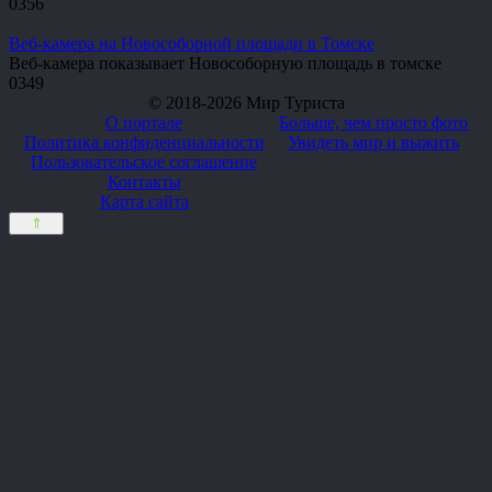
0
356
Веб-камера на Новособорной площади в Томске
Веб-камера показывает Новособорную площадь в томске
0
349
© 2018-2026 Мир Туриста
О портале
Больше, чем просто фото
Политика конфиденциальности
Увидеть мир и выжить
Пользовательское соглашение
Контакты
Карта сайта