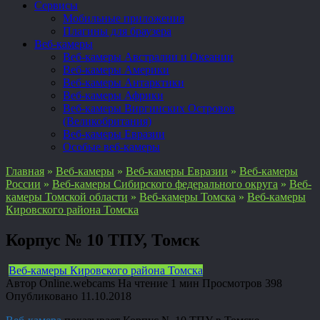
Сервисы
Мобильные приложения
Плагины для браузера
Веб-камеры
Веб-камеры Австралии и Океании
Веб-камеры Америки
Веб-камеры Антарктики
Веб-камеры Африки
Веб-камеры Виргинских Островов
(Великобритания)
Веб-камеры Евразии
Особые веб-камеры
Главная
»
Веб-камеры
»
Веб-камеры Евразии
»
Веб-камеры
России
»
Веб-камеры Сибирского федерального округа
»
Веб-
камеры Томской области
»
Веб-камеры Томска
»
Веб-камеры
Кировского района Томска
Корпус № 10 ТПУ, Томск
Веб-камеры Кировского района Томска
Автор
Online.webcams
На чтение
1 мин
Просмотров
398
Опубликовано
11.10.2018