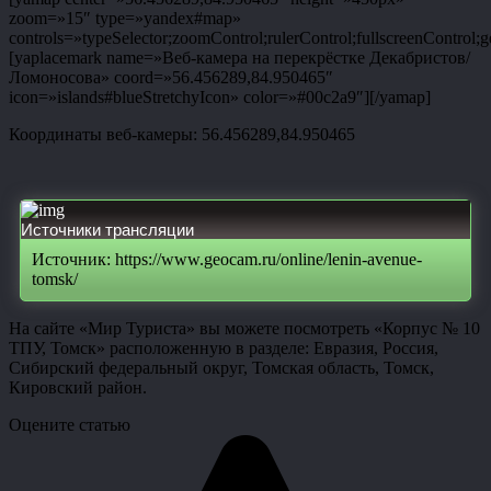
zoom=»15″ type=»yandex#map»
controls=»typeSelector;zoomControl;rulerControl;fullscreenControl;g
[yaplacemark name=»Веб-камера на перекрёстке Декабристов/
Ломоносова» coord=»56.456289,84.950465″
icon=»islands#blueStretchyIcon» color=»#00c2a9″][/yamap]
Координаты веб-камеры: 56.456289,84.950465
Источники трансляции
Источник: https://www.geocam.ru/online/lenin-avenue-
tomsk/
На сайте «Мир Туриста» вы можете посмотреть «Корпус № 10
ТПУ, Томск» расположенную в разделе: Евразия, Россия,
Сибирский федеральный округ, Томская область, Томск,
Кировский район.
Оцените статью