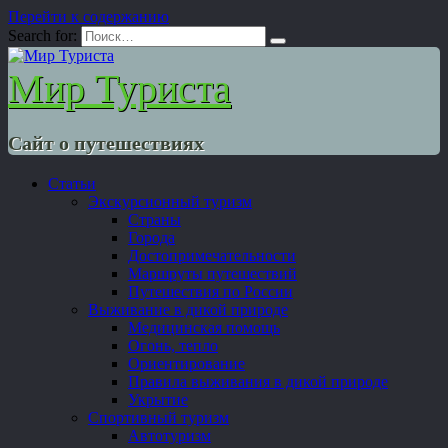
Перейти к содержанию
Search for:
Мир Туриста
Сайт о путешествиях
Статьи
Экскурсионный туризм
Страны
Города
Достопримечательности
Маршруты путешествий
Путешествия по России
Выживание в дикой природе
Медицинская помощь
Огонь, тепло
Ориентирование
Правила выживания в дикой природе
Укрытие
Спортивный туризм
Автотуризм