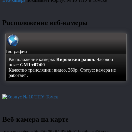
Веб-камера
показывает Корпус № 10 ТПУ в Томске
Расположение веб-камеры
География
Расположение камеры:
Кировский район
. Часовой
пояс:
GMT+07:00
Качество трансляции: видео, 360p. Статус:
камера не
работает
.
Веб-камера на карте
[yamap center=»56.456289,84.950465″ height=»450px»