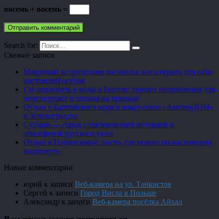
восемь + восемь =
Search for:
Свежие записи
Маврикий за пределами шезлонга: как открыть для себя
настоящий остров
Где отдохнуть у воды в России: лучшие направления для
перезагрузки и отдыха на природе
Отдых у Балтийского моря в апарт-отеле «АмстерДОМ»
в Зеленоградске
Суздаль — город с тысячелетней историей и
атмосферой русского уюта
Отдых в Подмосковье: место, где можно по-настоящему
выдохнуть
Новые комментарии
юрий
к записи
Веб-камера на ул. Танкистов
Сергей
к записи
Город Висла в Польше
Александр
к записи
Веб-камера посёлка Айхал