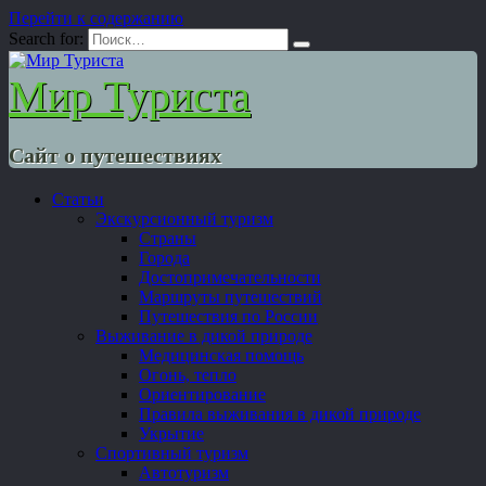
Перейти к содержанию
Search for:
Мир Туриста
Сайт о путешествиях
Статьи
Экскурсионный туризм
Страны
Города
Достопримечательности
Маршруты путешествий
Путешествия по России
Выживание в дикой природе
Медицинская помощь
Огонь, тепло
Ориентирование
Правила выживания в дикой природе
Укрытие
Спортивный туризм
Автотуризм