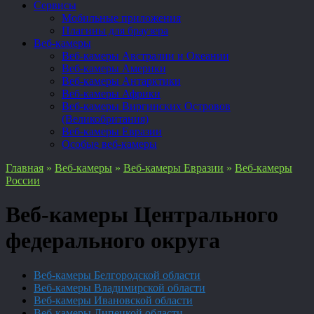
Сервисы
Мобильные приложения
Плагины для браузера
Веб-камеры
Веб-камеры Австралии и Океании
Веб-камеры Америки
Веб-камеры Антарктики
Веб-камеры Африки
Веб-камеры Виргинских Островов
(Великобритания)
Веб-камеры Евразии
Особые веб-камеры
Главная
»
Веб-камеры
»
Веб-камеры Евразии
»
Веб-камеры
России
Веб-камеры Центрального
федерального округа
Веб-камеры Белгородской области
Веб-камеры Владимирской области
Веб-камеры Ивановской области
Веб-камеры Липецкой области