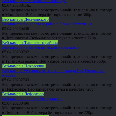
Веб-камера на Никольской площади
05.04.2023
0
1.4к.
Мы предлагаем вам посмотреть онлайн трансляцию и погоду
в Можайске. Веб-камера без звука в качестве 360p.
Веб-камеры Десёновского
Веб-камера в 4 квартале района Новые Ватутинки
05.04.2023
0
458
Мы предлагаем вам посмотреть онлайн трансляцию и погоду
в Десеновском. Веб-камера без звука в качестве 720p.
Веб-камеры Таганского района
Веб-камера на Котельнической набережной
05.04.2023
0
742
Мы предлагаем вам посмотреть онлайн трансляцию и погоду
в Таганском районе. Веб-камера без звука в качестве 360p.
Веб-камеры Некрасовки
Веб-камера Мусоросжигательного завода №4, Некрасовка,
Москва
05.04.2023
2
743
Мы предлагаем вам посмотреть онлайн трансляцию и погоду
в Некрасовке. Веб-камера без звука в качестве 720p.
Веб-камеры Лефортово
Веб-камера на шоссе Энтузиастов
05.04.2023
0
496
Мы предлагаем вам посмотреть онлайн трансляцию и погоду
в Лефортово. Веб-камера без звука в качестве 720p.