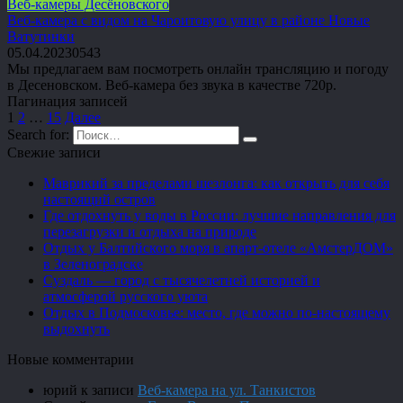
Веб-камеры Десёновского
Веб-камера с видом на Чароитовую улицу в районе Новые
Ватутинки
05.04.2023
0
543
Мы предлагаем вам посмотреть онлайн трансляцию и погоду
в Десеновском. Веб-камера без звука в качестве 720p.
Пагинация записей
1
2
…
15
Далее
Search for:
Свежие записи
Маврикий за пределами шезлонга: как открыть для себя
настоящий остров
Где отдохнуть у воды в России: лучшие направления для
перезагрузки и отдыха на природе
Отдых у Балтийского моря в апарт-отеле «АмстерДОМ»
в Зеленоградске
Суздаль — город с тысячелетней историей и
атмосферой русского уюта
Отдых в Подмосковье: место, где можно по-настоящему
выдохнуть
Новые комментарии
юрий
к записи
Веб-камера на ул. Танкистов