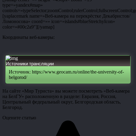
type=»yandex#map»
controls=»typeSelector;zoomControl;rulerControl;fullscreenControl;g
[yaplacemark name=»Веб-камера на перекрёстке Декабристов/
Ломоносова» coord=»» icon=»islands#blueStretchyIcon»
color=»#00c2a9″][/yamap]
Координаты веб-камеры:
Источники трансляции
Источник: https://www.geocam.ru/online/the-university-of-
belgorod/
На сайте «Мир Туриста» вы можете посмотреть «Веб-камера
на БелГУ» расположенную в разделе: Евразия, Россия,
Центральный федеральный округ, Белгородская область,
Белгород.
Оцените статью