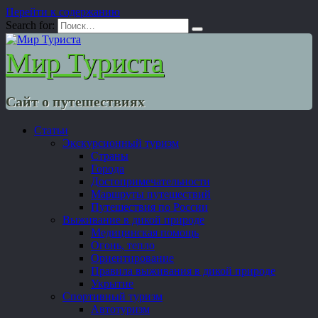
Перейти к содержанию
Search for:
Мир Туриста
Сайт о путешествиях
Статьи
Экскурсионный туризм
Страны
Города
Достопримечательности
Маршруты путешествий
Путешествия по России
Выживание в дикой природе
Медицинская помощь
Огонь, тепло
Ориентирование
Правила выживания в дикой природе
Укрытие
Спортивный туризм
Автотуризм