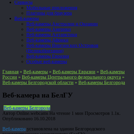
Сервисы
Мобильные приложения
Плагины для браузера
Веб-камеры
Веб-камеры Австралии и Океании
Веб-камеры Америки
Веб-камеры Антарктики
Веб-камеры Африки
Веб-камеры Виргинских Островов
(Великобритания)
Веб-камеры Евразии
Особые веб-камеры
Главная
»
Веб-камеры
»
Веб-камеры Евразии
»
Веб-камеры
России
»
Веб-камеры Центрального федерального округа
»
Веб-камеры Белгородской области
»
Веб-камеры Белгорода
Веб-камера на БелГУ
Веб-камеры Белгорода
Автор
Online.webcams
На чтение
1 мин
Просмотров
1.1к.
Опубликовано
16.10.2018
Веб-камера
установлена на здании Белгородского