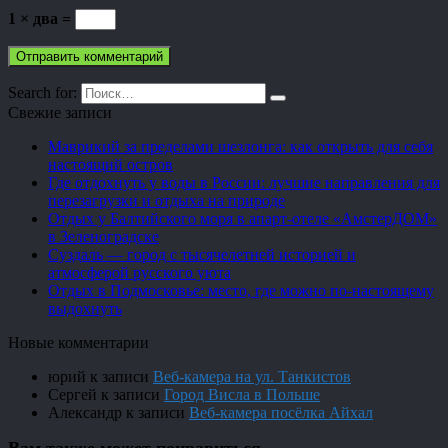
1 × два =
Search for:
Свежие записи
Маврикий за пределами шезлонга: как открыть для себя
настоящий остров
Где отдохнуть у воды в России: лучшие направления для
перезагрузки и отдыха на природе
Отдых у Балтийского моря в апарт-отеле «АмстерДОМ»
в Зеленоградске
Суздаль — город с тысячелетней историей и
атмосферой русского уюта
Отдых в Подмосковье: место, где можно по-настоящему
выдохнуть
Новые комментарии
юрий
к записи
Веб-камера на ул. Танкистов
Сергей
к записи
Город Висла в Польше
Александр
к записи
Веб-камера посёлка Айхал