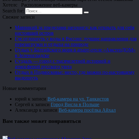
Хотелс Расположение веб-камеры
Search for:
Свежие записи
Маврикий за пределами шезлонга: как открыть для себя
настоящий остров
Где отдохнуть у воды в России: лучшие направления для
перезагрузки и отдыха на природе
Отдых у Балтийского моря в апарт-отеле «АмстерДОМ»
в Зеленоградске
Суздаль — город с тысячелетней историей и
атмосферой русского уюта
Отдых в Подмосковье: место, где можно по-настоящему
выдохнуть
Новые комментарии
юрий
к записи
Веб-камера на ул. Танкистов
Сергей
к записи
Город Висла в Польше
Александр
к записи
Веб-камера посёлка Айхал
Вам также может понравиться