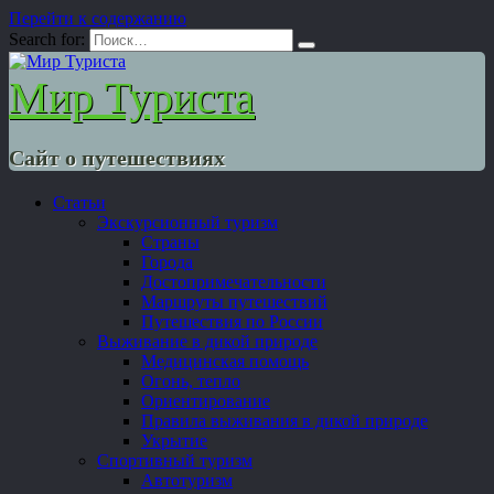
Перейти к содержанию
Search for:
Мир Туриста
Сайт о путешествиях
Статьи
Экскурсионный туризм
Страны
Города
Достопримечательности
Маршруты путешествий
Путешествия по России
Выживание в дикой природе
Медицинская помощь
Огонь, тепло
Ориентирование
Правила выживания в дикой природе
Укрытие
Спортивный туризм
Автотуризм