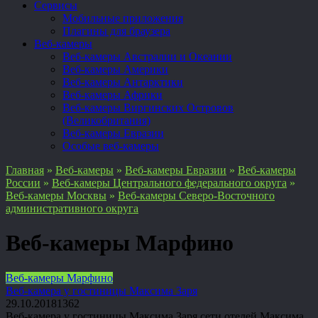
Сервисы
Мобильные приложения
Плагины для браузера
Веб-камеры
Веб-камеры Австралии и Океании
Веб-камеры Америки
Веб-камеры Антарктики
Веб-камеры Африки
Веб-камеры Виргинских Островов
(Великобритания)
Веб-камеры Евразии
Особые веб-камеры
Главная
»
Веб-камеры
»
Веб-камеры Евразии
»
Веб-камеры
России
»
Веб-камеры Центрального федерального округа
»
Веб-камеры Москвы
»
Веб-камеры Северо-Восточного
административного округа
Веб-камеры Марфино
Веб-камеры Марфино
Веб-камера у гостиницы Максима Заря
29.10.2018
1
362
Веб-камера у гостиницы Максима Заря сети отелей Максима