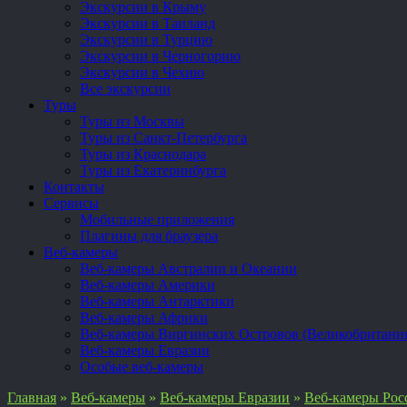
Экскурсии в Крыму
Экскурсии в Таиланд
Экскурсии в Турцию
Экскурсии в Черногорию
Экскурсии в Чехию
Все экскурсии
Туры
Туры из Москвы
Туры из Санкт-Петербурга
Туры из Краснодара
Туры из Екатеринбурга
Контакты
Сервисы
Мобильные приложения
Плагины для браузера
Веб-камеры
Веб-камеры Австралии и Океании
Веб-камеры Америки
Веб-камеры Антарктики
Веб-камеры Африки
Веб-камеры Виргинских Островов (Великобритани
Веб-камеры Евразии
Особые веб-камеры
Главная
»
Веб-камеры
»
Веб-камеры Евразии
»
Веб-камеры Рос