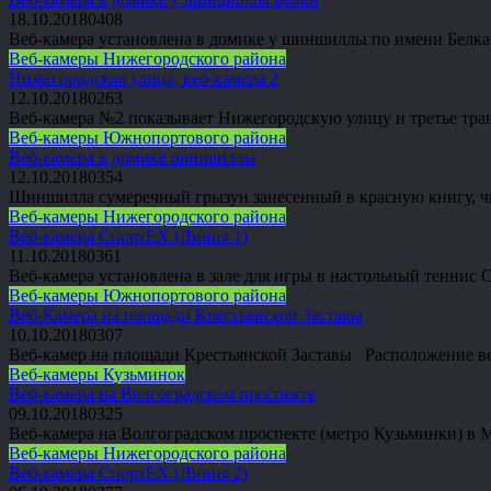
18.10.2018
0
408
Веб-камера установлена в домике у шиншиллы по имени Белк
Веб-камеры Нижегородского района
Нижегородская улица, веб-камера 2
12.10.2018
0
263
Веб-камера №2 показывает Нижегородскую улицу и третье тр
Веб-камеры Южнопортового района
Веб-камера в домике шиншиллы
12.10.2018
0
354
Шиншилла сумеречный грызун занесенный в красную книгу, ч
Веб-камеры Нижегородского района
Веб-камера СпортEX (Линия 1)
11.10.2018
0
361
Веб-камера установлена в зале для игры в настольный тенни
Веб-камеры Южнопортового района
Веб-Камера на площади Крестьянской Заставы
10.10.2018
0
307
Веб-камер на площади Крестьянской Заставы Расположение в
Веб-камеры Кузьминок
Веб-камера на Волгоградском проспекте
09.10.2018
0
325
Веб-камера на Волгоградском проспекте (метро Кузьминки) в
Веб-камеры Нижегородского района
Веб-камера СпортEX (Линия 2)