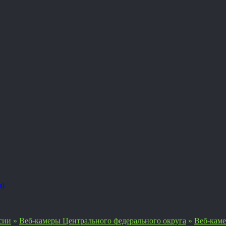
я)
сии
»
Веб-камеры Центрального федерального округа
»
Веб-кам