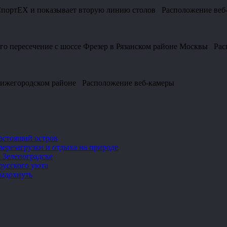
с СпортEX и показывает вторую линию столов Расположение веб
 его пересечение с шоссе Фрезер в Рязанском районе Москвы Ра
 Нижегородском районе Расположение веб-камеры
настоящий остров
перезагрузки и отдыха на природе
 Зеленоградске
русского уюта
выдохнуть