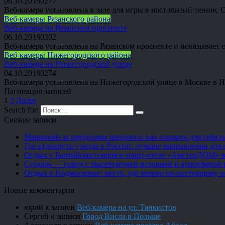
06.10.2018
0
277
Веб-камера установлена в зале для игры в настольный тенни
Веб-камеры Рязанского района
Веб-камера на Рязанском проспекте
06.10.2018
0
302
Веб-камера установлена на Рязанском проспекте и показывает
Веб-камеры Нижегородского района
Веб-камера на Нижегородской улице
04.10.2018
0
274
Веб-камера установлена на Нижегородской улице в Москве в
Пагинация записей
1
2
Далее
Search for:
Свежие записи
Маврикий за пределами шезлонга: как открыть для себя 
Где отдохнуть у воды в России: лучшие направления для 
Отдых у Балтийского моря в апарт-отеле «АмстерДОМ» в
Суздаль — город с тысячелетней историей и атмосферой 
Отдых в Подмосковье: место, где можно по-настоящему 
Новые комментарии
юрий
к записи
Веб-камера на ул. Танкистов
Сергей
к записи
Город Висла в Польше