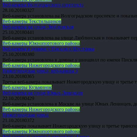
Веб-камера Волгоградского проспекта
28.10.2018
0
327
Веб-камера установлена на Волгоградском проспекте и показ
Веб-камеры Текстильщиков
Веб-камера на улице Люблинская
25.10.2018
0
441
Веб-камера установлена на улице Люблинская и показывает п
Веб-камеры Южнопортового района
Веб-камера в домике у Пискли и Шустрика
25.10.2018
0
380
Веб-камера установлена в домике у шиншилл по имени Пискл
Веб-камеры Нижегородского района
Нижегородская улица, веб-камера 3
23.10.2018
0
365
Третья веб-камера показывает Нижегородскую улицу и третье
Веб-камеры Кузьминок
Веб-камера на улице Юных Ленинцев
22.10.2018
0
429
Веб-камера установлена в Москве на улице Юных Ленинцев, д
Веб-камеры Нижегородского района
Нижегородская улица
21.10.2018
0
372
Веб-камера показывает Нижегородскую улицу и третье трансп
Веб-камеры Южнопортового района
Веб-камера в домике у шиншиллы Белки