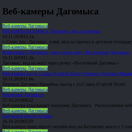
Веб-камеры Дагомыса
Веб-камеры Дагомыса
Веб-камера на пляже в Дагомысе, вид на причал
10.11.2018
1
2.1к.
г. Сочи, пос. Дагомыс, пляж, вид на причал и детскую площадку
Веб-камеры Дагомыса
Вебкамера в Дагомысе, мост через реку «Восточный Дагомыс»
10.11.2018
1
1.2к.
Дагомыс, вид на мост через речку «Восточный Дагомыс»
Веб-камеры Дагомыса
Веб-камера на ул. Славы (Сергей Поле) перевал Дагомыс/Мама
10.11.2018
1
1.6к.
Перевал Дагомыс/Мамайка, выезд с ул.Славы (Сергей Поле)
Веб-камеры Дагомыса
Панорама Дагомыса
27.10.2018
0
632
Веб-камера показывает панораму Дагомыса Расположение ве
Веб-камеры Дагомыса
Батумское шоссе онлайн
26.10.2018
0
559
Веб-камера транслирует онлайн-вид на Батумское шоссе с Со
Веб-камеры Дагомыса