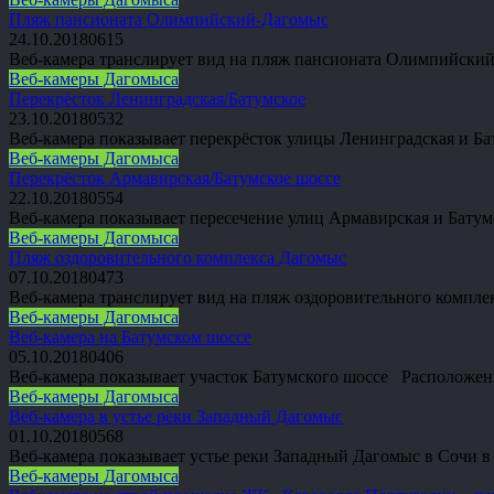
Пляж пансионата Олимпийский-Дагомыс
24.10.2018
0
615
Веб-камера транслирует вид на пляж пансионата Олимпийск
Веб-камеры Дагомыса
Перекрёсток Ленинградская/Батумское
23.10.2018
0
532
Веб-камера показывает перекрёсток улицы Ленинградская и Б
Веб-камеры Дагомыса
Перекрёсток Армавирская/Батумское шоссе
22.10.2018
0
554
Веб-камера показывает пересечение улиц Армавирская и Бату
Веб-камеры Дагомыса
Пляж оздоровительного комплекса Дагомыс
07.10.2018
0
473
Веб-камера транслирует вид на пляж оздоровительного компл
Веб-камеры Дагомыса
Веб-камера на Батумском шоссе
05.10.2018
0
406
Веб-камера показывает участок Батумского шоссе Расположен
Веб-камеры Дагомыса
Веб-камера в устье реки Западный Дагомыс
01.10.2018
0
568
Веб-камера показывает устье реки Западный Дагомыс в Сочи 
Веб-камеры Дагомыса