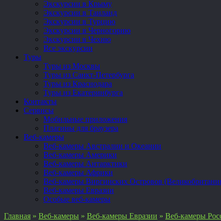
Экскурсии в Крыму
Экскурсии в Таиланд
Экскурсии в Турцию
Экскурсии в Черногорию
Экскурсии в Чехию
Все экскурсии
Туры
Туры из Москвы
Туры из Санкт-Петербурга
Туры из Краснодара
Туры из Екатеринбурга
Контакты
Сервисы
Мобильные приложения
Плагины для браузера
Веб-камеры
Веб-камеры Австралии и Океании
Веб-камеры Америки
Веб-камеры Антарктики
Веб-камеры Африки
Веб-камеры Виргинских Островов (Великобритани
Веб-камеры Евразии
Особые веб-камеры
Главная
»
Веб-камеры
»
Веб-камеры Евразии
»
Веб-камеры Рос