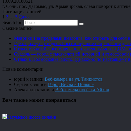
10.09.2018
0
521
г. Сочи, пос. Дагомыс, ул. Армавирская, слева поворот к аптек
Пагинация записей
1
2
…
5
Далее
Search for:
Свежие записи
Маврикий за пределами шезлонга: как открыть для себя 
Где отдохнуть у воды в России: лучшие направления для 
Отдых у Балтийского моря в апарт-отеле «АмстерДОМ» в
Суздаль — город с тысячелетней историей и атмосферой 
Отдых в Подмосковье: место, где можно по-настоящему 
Новые комментарии
юрий
к записи
Веб-камера на ул. Танкистов
Сергей
к записи
Город Висла в Польше
Александр
к записи
Веб-камера посёлка Айхал
Вам также может понравиться
Батумское шоссе онлайн