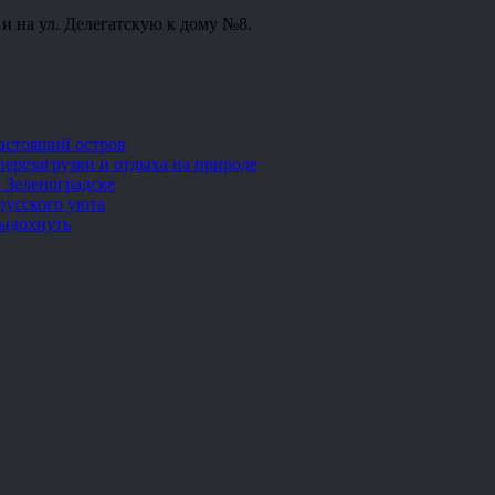
е и на ул. Делегатскую к дому №8.
настоящий остров
перезагрузки и отдыха на природе
 Зеленоградске
русского уюта
выдохнуть