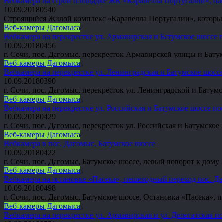
Вебкамера на строй площадке ЖК «Каравелла Португалии», па
10.09.2018
0
540
Строящийся Жилой комплекс «Каравелла Португалии», который 
Веб-камеры Дагомыса
Вебкамера на перекрестке ул. Армавирская и Батумское шоссе 
10.09.2018
0
456
г. Сочи, пос. Дагомыс, перекресток Армавирской улицы и Бату
Веб-камеры Дагомыса
Вебкамера на перекрестке ул. Ленинградская и Батумское шосс
10.09.2018
0
390
г. Сочи, пос. Дагомыс, перекресток ул. Ленинградской и Батумс
Веб-камеры Дагомыса
Вебкамера на перекрестке ул. Российская и Батумское шоссе п
10.09.2018
0
429
г. Сочи, пос. Дагомыс, перекресток ул. Российская и Батумское
Веб-камеры Дагомыса
Вебкамера в пос. Дагомыс, Батумское шоссе
10.09.2018
0
422
г. Сочи, пос. Дагомыс, Батумское шоссе, левый поворот к дому
Веб-камеры Дагомыса
Вебкамера на остановке «Пасека», пешеходный переход пос. Д
10.09.2018
0
498
г. Сочи, пос. Дагомыс, Батумское шоссе, Остановка «Пасека»,
Веб-камеры Дагомыса
Вебкамера на перекрестке ул. Армавирская и ул. Делегатская п