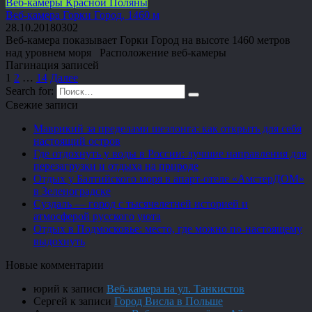
Веб-камеры Красной Поляны
Веб-камера Горки Город, 1460 м
28.10.2018
0
302
Веб-камера показывает Горки Город на высоте 1460 метров
над уровнем моря Расположение веб-камеры
Пагинация записей
1
2
…
14
Далее
Search for:
Свежие записи
Маврикий за пределами шезлонга: как открыть для себя
настоящий остров
Где отдохнуть у воды в России: лучшие направления для
перезагрузки и отдыха на природе
Отдых у Балтийского моря в апарт-отеле «АмстерДОМ»
в Зеленоградске
Суздаль — город с тысячелетней историей и
атмосферой русского уюта
Отдых в Подмосковье: место, где можно по-настоящему
выдохнуть
Новые комментарии
юрий
к записи
Веб-камера на ул. Танкистов
Сергей
к записи
Город Висла в Польше