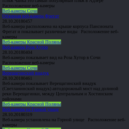
Пляж Чайка это самый популярный пляж в Адлере
Расположение веб-камеры
Веб-камеры Сочи
Обзорная веб-камера Фрегат
28.10.2018
0
457
Веб-камера расположена на крыше корпуса Пансионата
Фрегат и показывает различные виды Расположение веб-
камеры
Веб-камеры Красной Поляны
Веб-камера Роза Хутор
28.10.2018
0
404
Веб-камера показывает вид на Роза Хутор в Сочи
Расположение веб-камеры
Веб-камеры Сочи
Верещагинский виадук
28.10.2018
0
461
Веб-камера показывает Верещагинский виадук
(Светланинский виадук) автодорожный мост над долиной
реки Верещагинки, между Центральным и Хостинским
районами
Веб-камеры Красной Поляны
Веб-камера на Горной улице
28.10.2018
0
319
Веб-камера установлена на Горной улице Расположение веб-
камеры