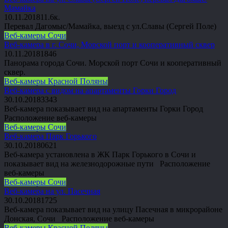
Мамайка
10.11.2018
1
1.6к.
Перевал Дагомыс/Мамайка, выезд с ул.Славы (Сергей Поле)
Веб-камеры Сочи
Веб-камера в г. Сочи, Морской порт и кооперативный сквер
10.11.2018
1
846
Панорама города Сочи. Морской порт Сочи и кооперативный
сквер.
Веб-камеры Красной Поляны
Веб-камера с видом на апартаменты Горки Город
30.10.2018
3
343
Веб-камера показывает вид на апартаменты Горки Город
Расположение веб-камеры
Веб-камеры Сочи
Веб-камера Парк Горького
30.10.2018
0
621
Веб-камера установлена в ЖК Парк Горького в Сочи и
показывает вид на железнодорожные пути Расположение
веб-камеры
Веб-камеры Сочи
Веб-камера на ул. Пасечная
30.10.2018
1
725
Веб-камера показывает вид на улицу Пасечная в микрорайоне
Донская, Сочи Расположение веб-камеры
Веб-камеры Красной Поляны