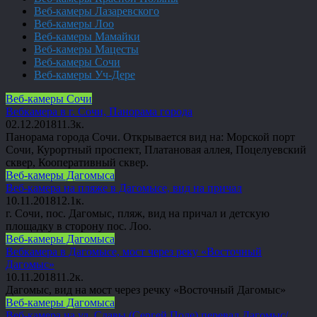
Веб-камеры Лазаревского
Веб-камеры Лоо
Веб-камеры Мамайки
Веб-камеры Мацесты
Веб-камеры Сочи
Веб-камеры Уч-Дере
Веб-камеры Сочи
Вебкамера в г. Сочи, Панорама города
02.12.2018
1
1.3к.
Панорама города Сочи. Открывается вид на: Морской порт
Сочи, Курортный проспект, Платановая аллея, Поцелуевский
сквер, Кооперативный сквер.
Веб-камеры Дагомыса
Веб-камера на пляже в Дагомысе, вид на причал
10.11.2018
1
2.1к.
г. Сочи, пос. Дагомыс, пляж, вид на причал и детскую
площадку в сторону пос. Лоо.
Веб-камеры Дагомыса
Вебкамера в Дагомысе, мост через реку «Восточный
Дагомыс»
10.11.2018
1
1.2к.
Дагомыс, вид на мост через речку «Восточный Дагомыс»
Веб-камеры Дагомыса
Веб-камера на ул. Славы (Сергей Поле) перевал Дагомыс/