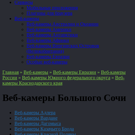
Сервисы
Мобильные приложения
Плагины для браузера
Веб-камеры
Веб-камеры Австралии и Океании
Веб-камеры Америки
Веб-камеры Антарктики
Веб-камеры Африки
Веб-камеры Виргинских Островов
(Великобритания)
Веб-камеры Евразии
Особые веб-камеры
Главная
»
Веб-камеры
»
Веб-камеры Евразии
»
Веб-камеры
России
»
Веб-камеры Южного федерального округа
»
Веб-
камеры Краснодарского края
Веб-камеры Большого Сочи
Веб-камеры Адлера
Веб-камеры Вардане
Веб-камеры Дагомыса
Веб-камеры Казачьего Брода
Веб-камеры Красной Поляны