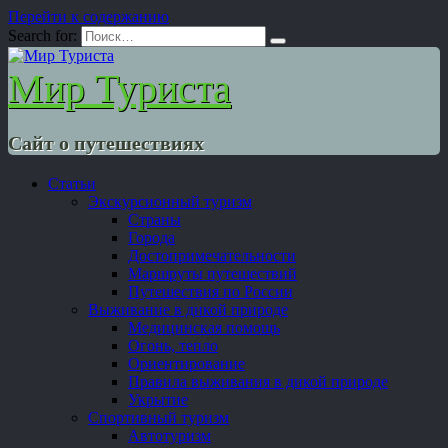
Перейти к содержанию
Search for:
Мир Туриста
Сайт о путешествиях
Статьи
Экскурсионный туризм
Страны
Города
Достопримечательности
Маршруты путешествий
Путешествия по России
Выживание в дикой природе
Медицинская помощь
Огонь, тепло
Ориентирование
Правила выживания в дикой природе
Укрытие
Спортивный туризм
Автотуризм