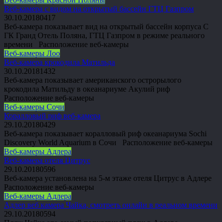
Веб-камера с видом на открытый бассейн ГТЦ Газпром
30.10.2018
0
417
Веб-камера показывает вид на открытый бассейн корпуса С
ГК Гранд Отель Поляна, ГТЦ Газпром в режиме реального
времени Расположение веб-камеры
Веб-камеры Лоо
Веб-камера крокодила Матильда
30.10.2018
1
432
Веб-камера показывает американского острорылого
крокодила Матильду в океанариуме Акулий риф
Расположение веб-камеры
Веб-камеры Сочи
Коралловый риф веб-камера
29.10.2018
0
429
Веб-камера показывает коралловый риф океанариума Sochi
Discovery World Aquarium в Сочи Расположение веб-камеры
Веб-камеры Адлера
Веб-камера отеля Цитрус
29.10.2018
0
596
Веб-камера установлена на 5-м этаже отеля Цитрус в Адлере
Расположение веб-камеры
Веб-камеры Адлера
Адлер веб камера Чайка, смотреть онлайн в реальном времени
29.10.2018
0
594