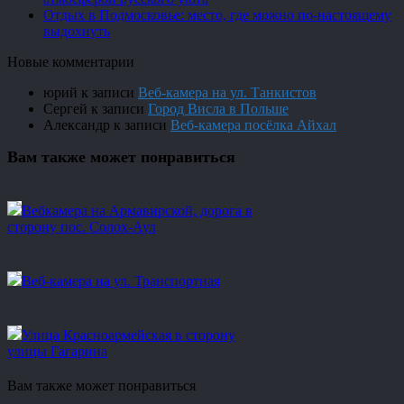
Отдых в Подмосковье: место, где можно по-настоящему
выдохнуть
Новые комментарии
юрий
к записи
Веб-камера на ул. Танкистов
Сергей
к записи
Город Висла в Польше
Александр
к записи
Веб-камера посёлка Айхал
Вам также может понравиться
Вебкамера на Армавирской, дорога в
сторону пос. Солох-Аул
Веб-камера на ул. Транспортная
Улица Красноармейская в сторону
улицы Гагарина
Вам также может понравиться