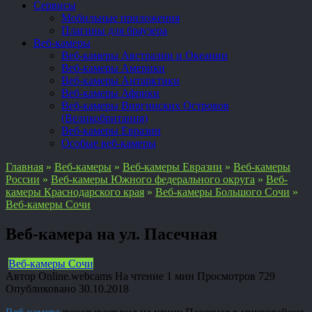
Сервисы
Мобильные приложения
Плагины для браузера
Веб-камеры
Веб-камеры Австралии и Океании
Веб-камеры Америки
Веб-камеры Антарктики
Веб-камеры Африки
Веб-камеры Виргинских Островов
(Великобритания)
Веб-камеры Евразии
Особые веб-камеры
Главная
»
Веб-камеры
»
Веб-камеры Евразии
»
Веб-камеры
России
»
Веб-камеры Южного федерального округа
»
Веб-
камеры Краснодарского края
»
Веб-камеры Большого Сочи
»
Веб-камеры Сочи
Веб-камера на ул. Пасечная
Веб-камеры Сочи
Автор
Online.webcams
На чтение
1 мин
Просмотров
729
Опубликовано
30.10.2018