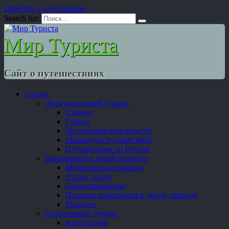
Перейти к содержанию
Search for:
Мир Туриста
Сайт о путешествиях
Статьи
Экскурсионный туризм
Страны
Города
Достопримечательности
Маршруты путешествий
Путешествия по России
Выживание в дикой природе
Медицинская помощь
Огонь, тепло
Ориентирование
Правила выживания в дикой природе
Укрытие
Спортивный туризм
Автотуризм