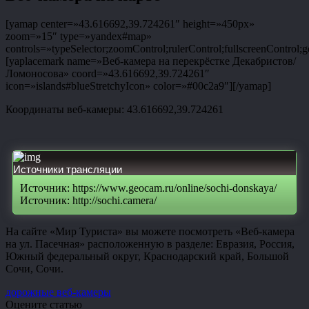
[yamap center=»43.616692,39.724261″ height=»450px»
zoom=»15″ type=»yandex#map»
controls=»typeSelector;zoomControl;rulerControl;fullscreenControl;g
[yaplacemark name=»Веб-камера на перекрёстке Декабристов/
Ломоносова» coord=»43.616692,39.724261″
icon=»islands#blueStretchyIcon» color=»#00c2a9″][/yamap]
Координаты веб-камеры: 43.616692,39.724261
Источники трансляции
Источник: https://www.geocam.ru/online/sochi-donskaya/
Источник: http://sochi.camera/
На сайте «Мир Туриста» вы можете посмотреть «Веб-камера
на ул. Пасечная» расположенную в разделе: Евразия, Россия,
Южный федеральный округ, Краснодарский край, Большой
Сочи, Сочи.
дорожные веб-камеры
Оцените статью