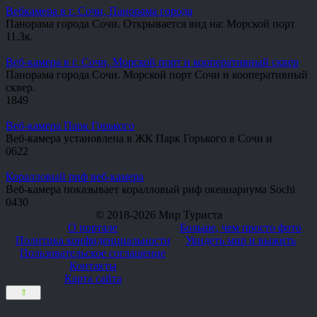
Вебкамера в г. Сочи, Панорама города
Панорама города Сочи. Открывается вид на: Морской порт
1
1.3к.
Веб-камера в г. Сочи, Морской порт и кооперативный сквер
Панорама города Сочи. Морской порт Сочи и кооперативный
сквер.
1
849
Веб-камера Парк Горького
Веб-камера установлена в ЖК Парк Горького в Сочи и
0
622
Коралловый риф веб-камера
Веб-камера показывает коралловый риф океанариума Sochi
0
430
© 2018-2026 Мир Туриста
О портале
Больше, чем просто фото
Политика конфиденциальности
Увидеть мир и выжить
Пользовательское соглашение
Контакты
Карта сайта