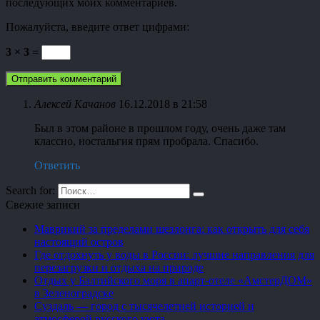
последующих моих комментариев.
Пожалуйста, введите ответ цифрами:
3 × 3 =
Алексей Качанов
16.12.2018 в 21:58
Был в этом районе в прошлом году, очень даже там
классно, ностальгия прям пробрала. Спасибо.
Ответить
Search for:
Свежие записи
Маврикий за пределами шезлонга: как открыть для себя
настоящий остров
Где отдохнуть у воды в России: лучшие направления для
перезагрузки и отдыха на природе
Отдых у Балтийского моря в апарт-отеле «АмстерДОМ»
в Зеленоградске
Суздаль — город с тысячелетней историей и
атмосферой русского уюта