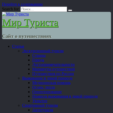
Перейти к содержанию
Search for:
Мир Туриста
Сайт о путешествиях
Статьи
Экскурсионный туризм
Страны
Города
Достопримечательности
Маршруты путешествий
Путешествия по России
Выживание в дикой природе
Медицинская помощь
Огонь, тепло
Ориентирование
Правила выживания в дикой природе
Укрытие
Спортивный туризм
Автотуризм