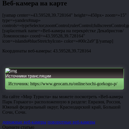
Веб-камера на карте
[yamap center=»43.59528,39.728164″ height=»450px» zoom=»15″
type=»yandex#map»
controls=»typeSelector;zoomControl;rulerControl;fullscreenControl;g
[yaplacemark name=»Веб-камера на перекрёстке Декабристов/
Ломоносова» coord=»43.59528,39.728164″
icon=»islands#blueStretchyIcon» color=»#00c2a9″][/yamap]
Координаты веб-камеры: 43.59528,39.728164
Источники трансляции
Источник: https://www.geocam.ru/online/sochi-gorkogo-p/
На сайте «Мир Туриста» вы можете посмотреть «Веб-камера
Парк Горького» расположенную в разделе: Евразия, Россия,
Южный федеральный округ, Краснодарский край, Большой
Сочи, Сочи.
дорожные веб-камеры
поворотные веб-камеры
Оцените статью