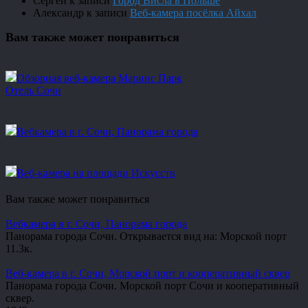
Сергей
к записи
Город Висла в Польше
Александр
к записи
Веб-камера посёлка Айхал
Вам также может понравиться
Обзорная веб-камера Маринс Парк
Отель Сочи
Вебкамера в г. Сочи, Панорама города
Веб-камера на площади Искусств
Вам также может понравиться
Вебкамера в г. Сочи, Панорама города
Панорама города Сочи. Открывается вид на: Морской порт
1
1.3к.
Веб-камера в г. Сочи, Морской порт и кооперативный сквер
Панорама города Сочи. Морской порт Сочи и кооперативный
сквер.