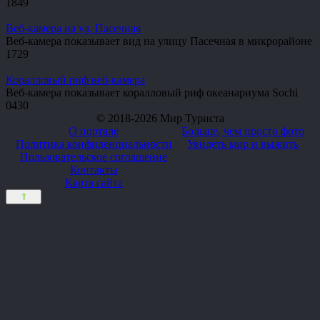
1
849
Веб-камера на ул. Пасечная
Веб-камера показывает вид на улицу Пасечная в микрорайоне
1
729
Коралловый риф веб-камера
Веб-камера показывает коралловый риф океанариума Sochi
0
430
© 2018-2026 Мир Туриста
О портале
Больше, чем просто фото
Политика конфиденциальности
Увидеть мир и выжить
Пользовательское соглашение
Контакты
Карта сайта