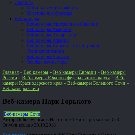
Сервисы
Мобильные приложения
Плагины для браузера
Веб-камеры
Веб-камеры Австралии и Океании
Веб-камеры Америки
Веб-камеры Антарктики
Веб-камеры Африки
Веб-камеры Виргинских Островов
(Великобритания)
Веб-камеры Евразии
Особые веб-камеры
Главная
»
Веб-камеры
»
Веб-камеры Евразии
»
Веб-камеры
России
»
Веб-камеры Южного федерального округа
»
Веб-
камеры Краснодарского края
»
Веб-камеры Большого Сочи
»
Веб-камеры Сочи
Веб-камера Парк Горького
Веб-камеры Сочи
Автор
Online.webcams
На чтение
1 мин
Просмотров
623
Опубликовано
30.10.2018