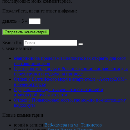
последующих моих комментариев.
Пожалуйста, введите ответ цифрами:
девять + 5 =
Search for:
Свежие записи
Маврикий за пределами шезлонга: как открыть для себя
настоящий остров
Где отдохнуть у воды в России: лучшие направления для
перезагрузки и отдыха на природе
Отдых у Балтийского моря в апарт-отеле «АмстерДОМ»
в Зеленоградске
Суздаль — город с тысячелетней историей и
атмосферой русского уюта
Отдых в Подмосковье: место, где можно по-настоящему
выдохнуть
Новые комментарии
юрий
к записи
Веб-камера на ул. Танкистов