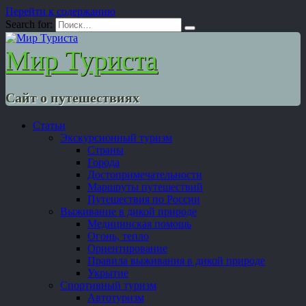
Перейти к содержанию
Search for:
Мир Туриста
Сайт о путешествиях
Статьи
Экскурсионный туризм
Страны
Города
Достопримечательности
Маршруты путешествий
Путешествия по России
Выживание в дикой природе
Медицинская помощь
Огонь, тепло
Ориентирование
Правила выживания в дикой природе
Укрытие
Спортивный туризм
Автотуризм