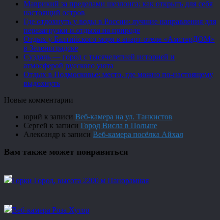
Маврикий за пределами шезлонга: как открыть для себя
настоящий остров
Где отдохнуть у воды в России: лучшие направления для
перезагрузки и отдыха на природе
Отдых у Балтийского моря в апарт-отеле «АмстерДОМ»
в Зеленоградске
Суздаль — город с тысячелетней историей и
атмосферой русского уюта
Отдых в Подмосковье: место, где можно по-настоящему
выдохнуть
Новые комментарии
юрий
к записи
Веб-камера на ул. Танкистов
Сергей
к записи
Город Висла в Польше
Александр
к записи
Веб-камера посёлка Айхал
Вам также может понравиться
Горки Город, высота 2200 м Панорамная
Веб-камера Роза Хутор