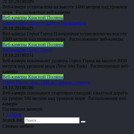
21.10.2018
0
289
Веб-камера установлена на высоте 1460 метров над уровнем
моря Расположение веб-камеры
Веб-камеры Красной Поляны
Горки Город, высота 2200 м Панорамная
20.10.2018
0
425
Веб-камера Горки Город Панорамная установлена на высоте
2200 метров над уровнем моря Расположение веб-камеры
Веб-камеры Красной Поляны
Веб-камера Горки Город
19.10.2018
0
351
Веб-камера показывает уровень Горки Город на высоте 2050
метров над уровнем моря (New Star Park) Расположение веб-
камеры
Веб-камеры Красной Поляны
Горки Город, отм. +540 м Главная площадь
19.10.2018
0
286
Веб-камера показывает стартовую станцию канатной дороги
на уровне 540 метров над уровнем моря Расположение веб-
камеры
Пагинация записей
1
2
Далее
Search for:
Свежие записи