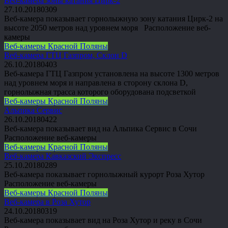
Веб-камера зоны катания Цирк-2
27.10.2018
0
309
Веб-камера показывает горнолыжную зону катания Цирк-2 на
высоте 2050 метров над уровнем моря Расположение веб-
камеры
Веб-камеры Красной Поляны
Веб-камера ГТЦ Газпром, Склон D
26.10.2018
0
403
Веб-камера ГТЦ Газпром установлена на высоте 1300 метров
над уровнем моря и направлена в сторону склона D,
горнолыжная трасса которого оборудована подсветкой
Веб-камеры Красной Поляны
Альпика Сервис
26.10.2018
0
422
Веб-камера показывает вид на Альпика Сервис в Сочи
Расположение веб-камеры
Веб-камеры Красной Поляны
Веб-камера Кавказский Экспресс
25.10.2018
0
289
Веб-камера показывает горнолыжный курорт Роза Хутор
Расположение веб-камеры
Веб-камеры Красной Поляны
Веб-камера в Роза Хутор
24.10.2018
0
319
Веб-камера показывает вид на Роза Хутор и реку в Сочи