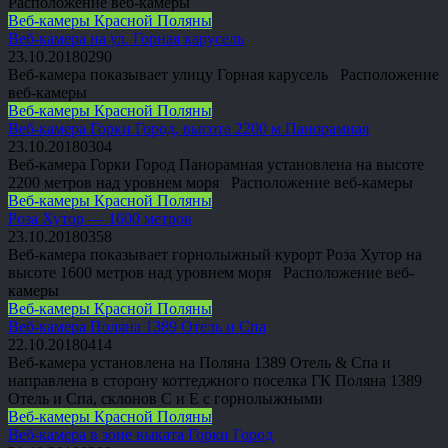
Расположение веб-камеры
Веб-камеры Красной Поляны
Веб-камера на ул. Горная карусель
23.10.2018
0
290
Веб-камера показывает улицу Горная карусель Расположение
веб-камеры
Веб-камеры Красной Поляны
Веб-камера Горки Город, высота 2200 м Панорамная
23.10.2018
0
304
Веб-камера Горки Город Панорамная установлена на высоте
2200 метров над уровнем моря Расположение веб-камеры
Веб-камеры Красной Поляны
Роза Хутор — 1600 метров
23.10.2018
0
358
Веб-камера показывает горнолыжный курорт Роза Хутор на
высоте 1600 метров над уровнем моря Расположение веб-
камеры
Веб-камеры Красной Поляны
Веб-камера Поляна 1389 Отель и Спа
22.10.2018
0
414
Веб-камера установлена на Поляна 1389 Отель & Спа и
направлена в сторону коттеджного поселка ГК Поляна 1389
Отель и Спа, склонов С и Е с горнолыжными
Веб-камеры Красной Поляны
Веб-камера в зоне выката Горки Город