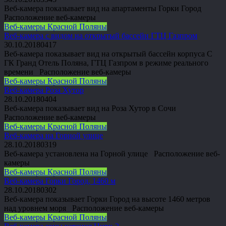
Веб-камера показывает вид на апартаменты Горки Город
Расположение веб-камеры
Веб-камеры Красной Поляны
Веб-камера с видом на открытый бассейн ГТЦ Газпром
30.10.2018
0
417
Веб-камера показывает вид на открытый бассейн корпуса С
ГК Гранд Отель Поляна, ГТЦ Газпром в режиме реального
времени Расположение веб-камеры
Веб-камеры Красной Поляны
Веб-камера Роза Хутор
28.10.2018
0
404
Веб-камера показывает вид на Роза Хутор в Сочи
Расположение веб-камеры
Веб-камеры Красной Поляны
Веб-камера на Горной улице
28.10.2018
0
319
Веб-камера установлена на Горной улице Расположение веб-
камеры
Веб-камеры Красной Поляны
Веб-камера Горки Город, 1460 м
28.10.2018
0
302
Веб-камера показывает Горки Город на высоте 1460 метров
над уровнем моря Расположение веб-камеры
Веб-камеры Красной Поляны