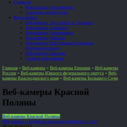
Сервисы
Мобильные приложения
Плагины для браузера
Веб-камеры
Веб-камеры Австралии и Океании
Веб-камеры Америки
Веб-камеры Антарктики
Веб-камеры Африки
Веб-камеры Виргинских Островов
(Великобритания)
Веб-камеры Евразии
Особые веб-камеры
Главная
»
Веб-камеры
»
Веб-камеры Евразии
»
Веб-камеры
России
»
Веб-камеры Южного федерального округа
»
Веб-
камеры Краснодарского края
»
Веб-камеры Большого Сочи
Веб-камеры Красной
Поляны
Веб-камеры Красной Поляны
Веб-камера с видом на апартаменты Горки Город
30.10.2018
3
343