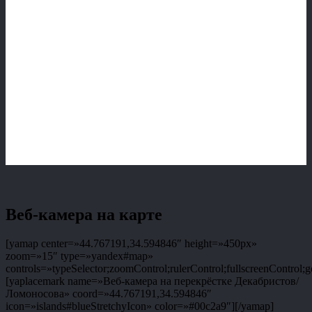
Веб-камера на карте
[yamap center=»44.767191,34.594846″ height=»450px»
zoom=»15″ type=»yandex#map»
controls=»typeSelector;zoomControl;rulerControl;fullscreenControl;g
[yaplacemark name=»Веб-камера на перекрёстке Декабристов/
Ломоносова» coord=»44.767191,34.594846″
icon=»islands#blueStretchyIcon» color=»#00c2a9″][/yamap]