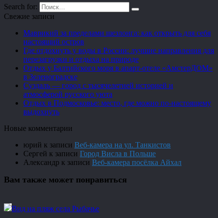
Search for:
Свежие записи
Маврикий за пределами шезлонга: как открыть для себя
настоящий остров
Где отдохнуть у воды в России: лучшие направления для
перезагрузки и отдыха на природе
Отдых у Балтийского моря в апарт-отеле «АмстерДОМ»
в Зеленоградске
Суздаль — город с тысячелетней историей и
атмосферой русского уюта
Отдых в Подмосковье: место, где можно по-настоящему
выдохнуть
Новые комментарии
юрий
к записи
Веб-камера на ул. Танкистов
Сергей
к записи
Город Висла в Польше
Александр
к записи
Веб-камера посёлка Айхал
Вам также может понравиться
Вид на пляж села Рыбачье