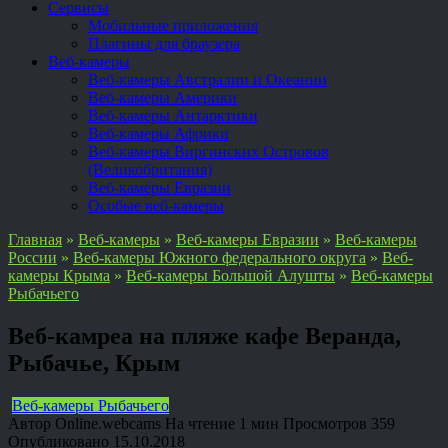
Сервисы
Мобильные приложения
Плагины для браузера
Веб-камеры
Веб-камеры Австралии и Океании
Веб-камеры Америки
Веб-камеры Антарктики
Веб-камеры Африки
Веб-камеры Виргинских Островов
(Великобритания)
Веб-камеры Евразии
Особые веб-камеры
Главная
»
Веб-камеры
»
Веб-камеры Евразии
»
Веб-камеры
России
»
Веб-камеры Южного федерального округа
»
Веб-
камеры Крыма
»
Веб-камеры Большой Алушты
»
Веб-камеры
Рыбачьего
Веб-камреа на пляже кафе Веранда,
Рыбачье, Крым
Веб-камеры Рыбачьего
Автор
Online.webcams
На чтение
1 мин
Просмотров
359
Опубликовано
15.10.2018