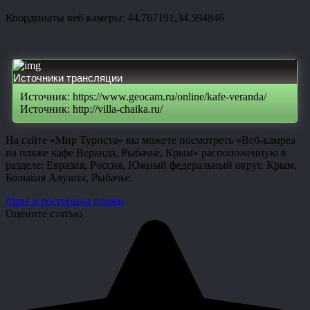
Координаты веб-камеры: 44.767191,34.594846
Источники трансляции
Источник: https://www.geocam.ru/online/kafe-veranda/
Источник: http://villa-chaika.ru/
На сайте «Мир Туриста» вы можете посмотреть «Веб-камреа
на пляже кафе Веранда, Рыбачье, Крым» расположенную в
разделе: Евразия, Россия, Южный федеральный округ, Крым,
Большая Алушта, Рыбачье.
бары и рестораны
пляжи
Оцените статью