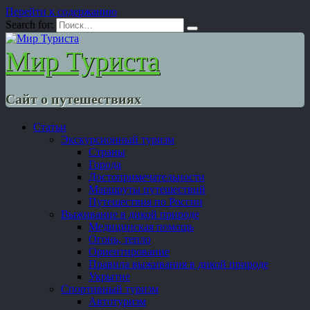
Перейти к содержанию
Search for:
Мир Туриста
Сайт о путешествиях
Статьи
Экскурсионный туризм
Страны
Города
Достопримечательности
Маршруты путешествий
Путешествия по России
Выживание в дикой природе
Медицинская помощь
Огонь, тепло
Ориентирование
Правила выживания в дикой природе
Укрытие
Спортивный туризм
Автотуризм