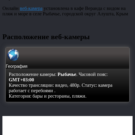
Онлайн
веб-камера
установлена в кафе Веранда с видом на
пляж и море в селе Рыбачье, городской округ Алушта, Крым
Расположение веб-камеры
География
Расположение камеры:
Рыбачье
. Часовой пояс:
GMT+03:00
Качество трансляции: видео, 480p. Статус:
камера
работает с перебоями
.
Категория: бары и рестораны, пляжи.