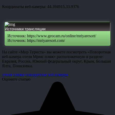
Координаты веб-камеры: 44.394915,33.9376
Источники трансляции
Источник: https://www.geocam.ru/online/mriyaresort/
Источник: https://mriyaresort.com/
На сайте «Мир Туриста» вы можете посмотреть «Поворотная
веб-камера отеля Мрия: пляж» расположенную в разделе:
Евразия, Россия, Южный федеральный округ, Крым, Большая
Ялта, Понизовка.
отели
пляжи
поворотные веб-камеры
Оцените статью