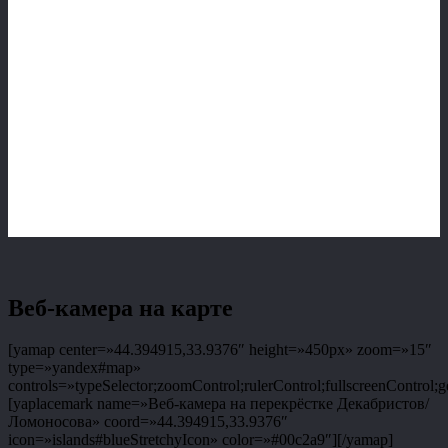
Веб-камера на карте
[yamap center=»44.394915,33.9376″ height=»450px» zoom=»15″
type=»yandex#map»
controls=»typeSelector;zoomControl;rulerControl;fullscreenControl;g
[yaplacemark name=»Веб-камера на перекрёстке Декабристов/
Ломоносова» coord=»44.394915,33.9376″
icon=»islands#blueStretchyIcon» color=»#00c2a9″][/yamap]