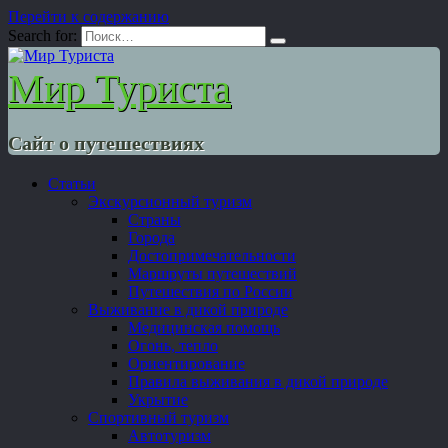
Перейти к содержанию
Search for:
Мир Туриста
Сайт о путешествиях
Статьи
Экскурсионный туризм
Страны
Города
Достопримечательности
Маршруты путешествий
Путешествия по России
Выживание в дикой природе
Медицинская помощь
Огонь, тепло
Ориентирование
Правила выживания в дикой природе
Укрытие
Спортивный туризм
Автотуризм