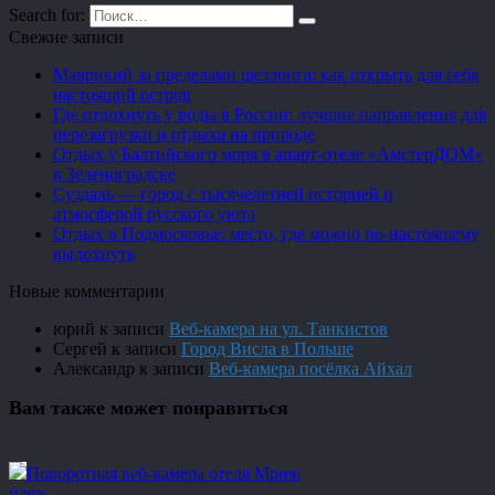
Search for:
Свежие записи
Маврикий за пределами шезлонга: как открыть для себя
настоящий остров
Где отдохнуть у воды в России: лучшие направления для
перезагрузки и отдыха на природе
Отдых у Балтийского моря в апарт-отеле «АмстерДОМ»
в Зеленоградске
Суздаль — город с тысячелетней историей и
атмосферой русского уюта
Отдых в Подмосковье: место, где можно по-настоящему
выдохнуть
Новые комментарии
юрий
к записи
Веб-камера на ул. Танкистов
Сергей
к записи
Город Висла в Польше
Александр
к записи
Веб-камера посёлка Айхал
Вам также может понравиться
Поворотная веб-камера отеля Мрия:
пляж