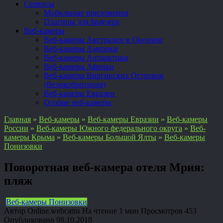
Сервисы
Мобильные приложения
Плагины для браузера
Веб-камеры
Веб-камеры Австралии и Океании
Веб-камеры Америки
Веб-камеры Антарктики
Веб-камеры Африки
Веб-камеры Виргинских Островов
(Великобритания)
Веб-камеры Евразии
Особые веб-камеры
Главная
»
Веб-камеры
»
Веб-камеры Евразии
»
Веб-камеры
России
»
Веб-камеры Южного федерального округа
»
Веб-
камеры Крыма
»
Веб-камеры Большой Ялты
»
Веб-камеры
Понизовки
Поворотная веб-камера отеля Мрия:
пляж
Веб-камеры Понизовки
Автор
Online.webcams
На чтение
1 мин
Просмотров
453
Опубликовано
09.10.2018