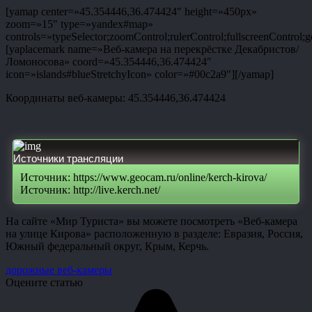
[yamap center=»45.354446,36.474424″ height=»450px»
zoom=»15″ type=»yandex#map»
controls=»typeSelector;zoomControl;rulerControl;fullscreenControl;g
[yaplacemark name=»Веб-камера на перекрёстке Декабристов/
Ломоносова» coord=»45.354446,36.474424″
icon=»islands#blueStretchyIcon» color=»#00c2a9″][/yamap]
Координаты веб-камеры: 45.354446,36.474424
Источники трансляции
Источник: https://www.geocam.ru/online/kerch-kirova/
Источник: http://live.kerch.net/
На сайте «Мир Туриста» вы можете посмотреть «Веб-камера
на улице Кирова» расположенную в разделе: Евразия, Россия,
Южный федеральный округ, Крым, Керчь.
дорожные веб-камеры
Оцените статью