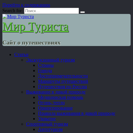
Перейти к содержанию
Search for:
Мир Туриста
Сайт о путешествиях
Статьи
Экскурсионный туризм
Страны
Города
Достопримечательности
Маршруты путешествий
Путешествия по России
Выживание в дикой природе
Медицинская помощь
Огонь, тепло
Ориентирование
Правила выживания в дикой природе
Укрытие
Спортивный туризм
Автотуризм