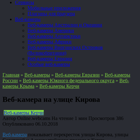
Сервисы
Мобильные приложения
Плагины для браузера
Веб-камеры
Веб-камеры Австралии и Океании
Веб-камеры Америки
Веб-камеры Антарктики
Веб-камеры Африки
Веб-камеры Виргинских Островов
(Великобритания)
Веб-камеры Евразии
Особые веб-камеры
Главная
»
Веб-камеры
»
Веб-камеры Евразии
»
Веб-камеры
России
»
Веб-камеры Южного федерального округа
»
Веб-
камеры Крыма
»
Веб-камеры Керчи
Веб-камера на улице Кирова
Веб-камеры Керчи
Автор
Online.webcams
На чтение
1 мин
Просмотров
386
Опубликовано
06.10.2018
Веб-камера
показывает перекресток улицы Кирова, улицы