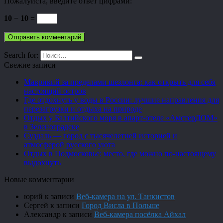
Пожалуйста, введите ответ цифрами:
10 − 10 =
Search for:
Свежие записи
Маврикий за пределами шезлонга: как открыть для себя
настоящий остров
Где отдохнуть у воды в России: лучшие направления для
перезагрузки и отдыха на природе
Отдых у Балтийского моря в апарт-отеле «АмстерДОМ»
в Зеленоградске
Суздаль — город с тысячелетней историей и
атмосферой русского уюта
Отдых в Подмосковье: место, где можно по-настоящему
выдохнуть
Новые комментарии
юрий
к записи
Веб-камера на ул. Танкистов
Сергей
к записи
Город Висла в Польше
Александр
к записи
Веб-камера посёлка Айхал