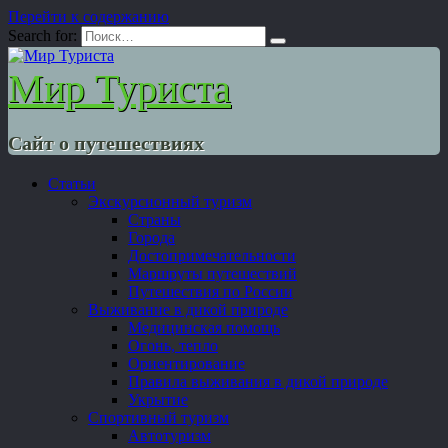
Перейти к содержанию
Search for:
Мир Туриста
Сайт о путешествиях
Статьи
Экскурсионный туризм
Страны
Города
Достопримечательности
Маршруты путешествий
Путешествия по России
Выживание в дикой природе
Медицинская помощь
Огонь, тепло
Ориентирование
Правила выживания в дикой природе
Укрытие
Спортивный туризм
Автотуризм