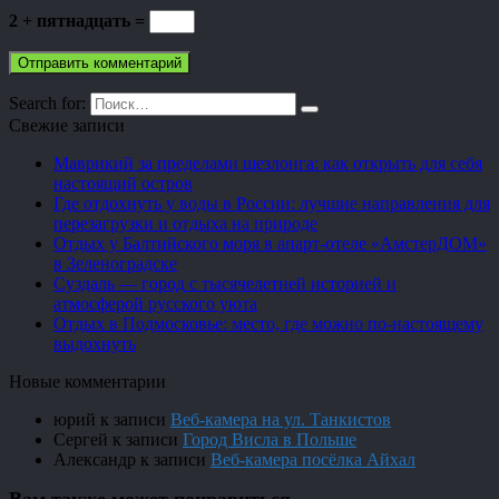
2 + пятнадцать =
Search for:
Свежие записи
Маврикий за пределами шезлонга: как открыть для себя
настоящий остров
Где отдохнуть у воды в России: лучшие направления для
перезагрузки и отдыха на природе
Отдых у Балтийского моря в апарт-отеле «АмстерДОМ»
в Зеленоградске
Суздаль — город с тысячелетней историей и
атмосферой русского уюта
Отдых в Подмосковье: место, где можно по-настоящему
выдохнуть
Новые комментарии
юрий
к записи
Веб-камера на ул. Танкистов
Сергей
к записи
Город Висла в Польше
Александр
к записи
Веб-камера посёлка Айхал