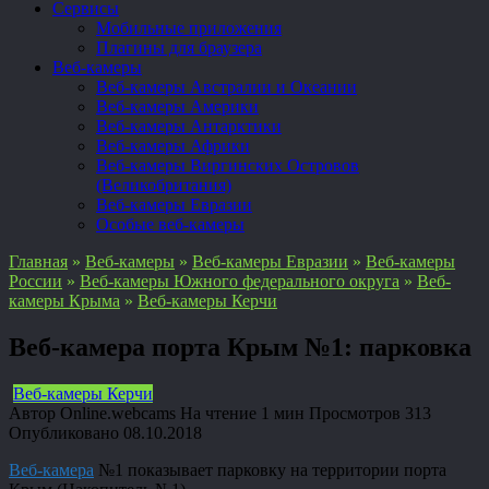
Сервисы
Мобильные приложения
Плагины для браузера
Веб-камеры
Веб-камеры Австралии и Океании
Веб-камеры Америки
Веб-камеры Антарктики
Веб-камеры Африки
Веб-камеры Виргинских Островов
(Великобритания)
Веб-камеры Евразии
Особые веб-камеры
Главная
»
Веб-камеры
»
Веб-камеры Евразии
»
Веб-камеры
России
»
Веб-камеры Южного федерального округа
»
Веб-
камеры Крыма
»
Веб-камеры Керчи
Веб-камера порта Крым №1: парковка
Веб-камеры Керчи
Автор
Online.webcams
На чтение
1 мин
Просмотров
313
Опубликовано
08.10.2018
Веб-камера
№1 показывает парковку на территории порта