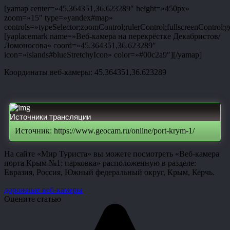
[yamap center=»45.364351,36.623289″ height=»450px»
zoom=»15″ type=»yandex#map»
controls=»typeSelector;zoomControl;rulerControl;fullscreenControl;g
[yaplacemark name=»Веб-камера на перекрёстке Декабристов/
Ломоносова» coord=»45.364351,36.623289″
icon=»islands#blueStretchyIcon» color=»#00c2a9″][/yamap]
Координаты веб-камеры: 45.364351,36.623289
Источники трансляции
Источник: https://www.geocam.ru/online/port-krym-1/
На сайте «Мир Туриста» вы можете посмотреть «Веб-камера
порта Крым №1: парковка» расположенную в разделе:
Евразия, Россия, Южный федеральный округ, Крым, Керчь.
дорожные веб-камеры
Оцените статью