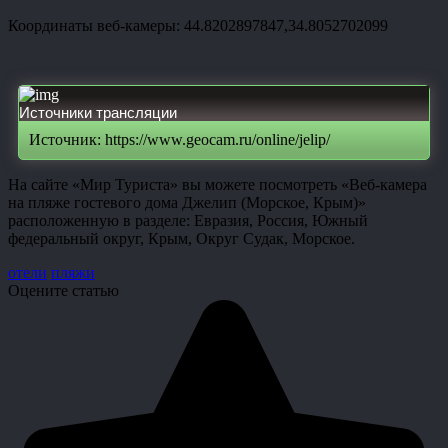
Координаты веб-камеры: 44.8202897847,34.8052702099
Источники трансляции
Источник: https://www.geocam.ru/online/jelip/
На сайте «Мир Туриста» вы можете посмотреть «Веб-камера
на пляже гостевого дома Джелип (Морское, Крым)»
расположенную в разделе: Евразия, Россия, Южный
федеральный округ, Крым, Округ Судак, Морское.
отели
пляжи
Оцените статью