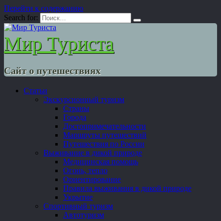
Перейти к содержанию
Search for:
Мир Туриста
Сайт о путешествиях
Статьи
Экскурсионный туризм
Страны
Города
Достопримечательности
Маршруты путешествий
Путешествия по России
Выживание в дикой природе
Медицинская помощь
Огонь, тепло
Ориентирование
Правила выживания в дикой природе
Укрытие
Спортивный туризм
Автотуризм