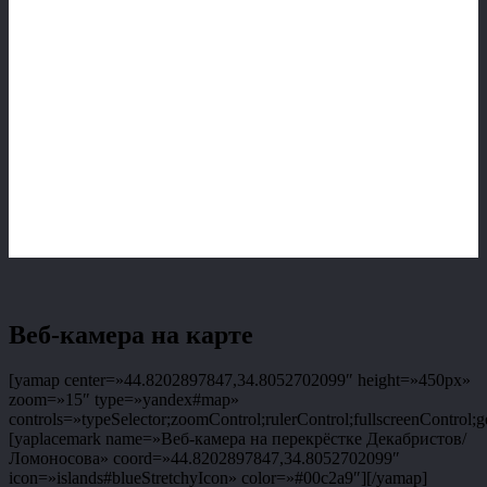
Веб-камера на карте
[yamap center=»44.8202897847,34.8052702099″ height=»450px»
zoom=»15″ type=»yandex#map»
controls=»typeSelector;zoomControl;rulerControl;fullscreenControl;g
[yaplacemark name=»Веб-камера на перекрёстке Декабристов/
Ломоносова» coord=»44.8202897847,34.8052702099″
icon=»islands#blueStretchyIcon» color=»#00c2a9″][/yamap]