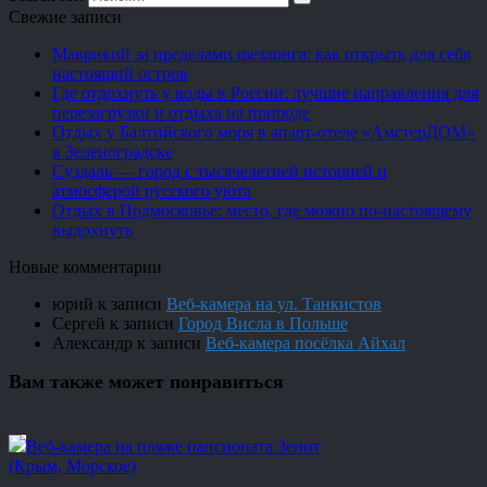
Свежие записи
Маврикий за пределами шезлонга: как открыть для себя
настоящий остров
Где отдохнуть у воды в России: лучшие направления для
перезагрузки и отдыха на природе
Отдых у Балтийского моря в апарт-отеле «АмстерДОМ»
в Зеленоградске
Суздаль — город с тысячелетней историей и
атмосферой русского уюта
Отдых в Подмосковье: место, где можно по-настоящему
выдохнуть
Новые комментарии
юрий
к записи
Веб-камера на ул. Танкистов
Сергей
к записи
Город Висла в Польше
Александр
к записи
Веб-камера посёлка Айхал
Вам также может понравиться
Веб-камера на пляже пансионата Зенит
(Крым, Морское)