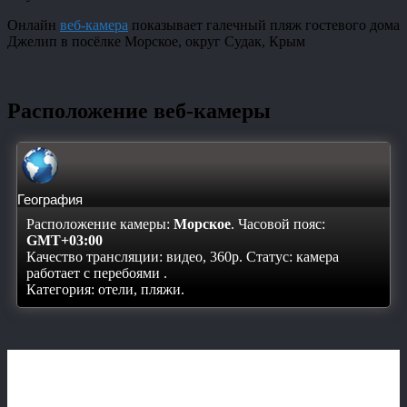
Онлайн
веб-камера
показывает галечный пляж гостевого дома
Джелип в посёлке Морское, округ Судак, Крым
Расположение веб-камеры
География
Расположение камеры:
Морское
. Часовой пояс:
GMT+03:00
Качество трансляции: видео, 360p. Статус:
камера
работает с перебоями
.
Категория: отели, пляжи.