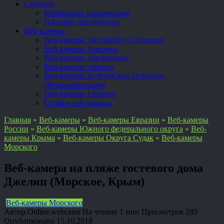
Сервисы
Мобильные приложения
Плагины для браузера
Веб-камеры
Веб-камеры Австралии и Океании
Веб-камеры Америки
Веб-камеры Антарктики
Веб-камеры Африки
Веб-камеры Виргинских Островов
(Великобритания)
Веб-камеры Евразии
Особые веб-камеры
Главная
»
Веб-камеры
»
Веб-камеры Евразии
»
Веб-камеры
России
»
Веб-камеры Южного федерального округа
»
Веб-
камеры Крыма
»
Веб-камеры Округа Судак
»
Веб-камеры
Морского
Веб-камера на пляже гостевого дома
Джелип (Морское, Крым)
Веб-камеры Морского
Автор
Online.webcams
На чтение
1 мин
Просмотров
289
Опубликовано
15.10.2018