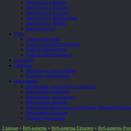
Экскурсии в Крыму
Экскурсии в Таиланд
Экскурсии в Турцию
Экскурсии в Черногорию
Экскурсии в Чехию
Все экскурсии
Туры
Туры из Москвы
Туры из Санкт-Петербурга
Туры из Краснодара
Туры из Екатеринбурга
Контакты
Сервисы
Мобильные приложения
Плагины для браузера
Веб-камеры
Веб-камеры Австралии и Океании
Веб-камеры Америки
Веб-камеры Антарктики
Веб-камеры Африки
Веб-камеры Виргинских Островов (Великобритани
Веб-камеры Евразии
Особые веб-камеры
Главная
»
Веб-камеры
»
Веб-камеры Евразии
»
Веб-камеры Рос