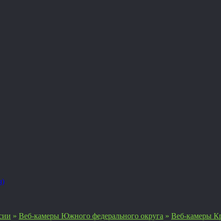
я)
сии
»
Веб-камеры Южного федерального округа
»
Веб-камеры К