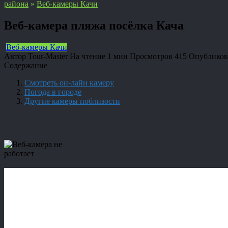
района
»
Веб-камеры Качи
Веб-камера пляжа посёлка Кача
Веб-камеры Качи
Автор
Tour-Master
На чтение
1 мин
Просмотров
415
Опубликов
Содержание
Смотреть он-лайн камеру
Погода в городе
Другие камеры поблизости