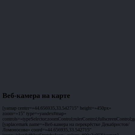
Веб-камера на карте
[yamap center=»44.656935,33.542715″ height=»450px»
zoom=»15″ type=»yandex#map»
controls=»typeSelector;zoomControl;rulerControl;fullscreenControl;g
[yaplacemark name=»Веб-камера на перекрёстке Декабристов/
Ломоносова» coord=»44.656935,33.542715″