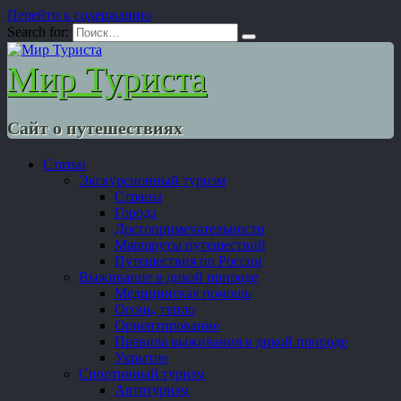
Перейти к содержанию
Search for:
Мир Туриста
Сайт о путешествиях
Статьи
Экскурсионный туризм
Страны
Города
Достопримечательности
Маршруты путешествий
Путешествия по России
Выживание в дикой природе
Медицинская помощь
Огонь, тепло
Ориентирование
Правила выживания в дикой природе
Укрытие
Спортивный туризм
Автотуризм