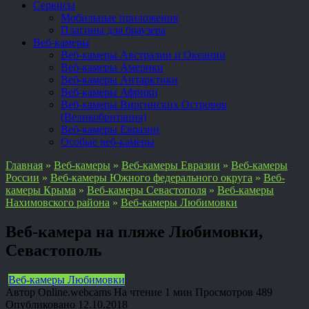
Сервисы
Мобильные приложения
Плагины для браузера
Веб-камеры
Веб-камеры Австралии и Океании
Веб-камеры Америки
Веб-камеры Антарктики
Веб-камеры Африки
Веб-камеры Виргинских Островов
(Великобритания)
Веб-камеры Евразии
Особые веб-камеры
Главная
»
Веб-камеры
»
Веб-камеры Евразии
»
Веб-камеры
России
»
Веб-камеры Южного федерального округа
»
Веб-
камеры Крыма
»
Веб-камеры Севастополя
»
Веб-камеры
Нахимовского района
»
Веб-камеры Любимовки
Веб-камера на пляже Любимовки,
Севастополь
Веб-камеры Любимовки
Автор
Online.webcams
На чтение
1 мин
Просмотров
489
Опубликовано
12.10.2018