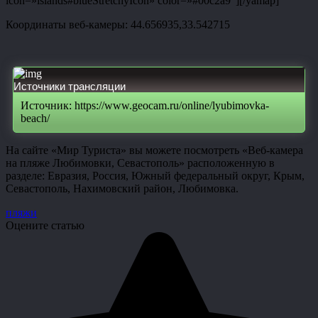
icon=»islands#blueStretchyIcon» color=»#00c2a9″][/yamap]
Координаты веб-камеры: 44.656935,33.542715
Источники трансляции
Источник: https://www.geocam.ru/online/lyubimovka-
beach/
На сайте «Мир Туриста» вы можете посмотреть «Веб-камера
на пляже Любимовки, Севастополь» расположенную в
разделе: Евразия, Россия, Южный федеральный округ, Крым,
Севастополь, Нахимовский район, Любимовка.
пляжи
Оцените статью