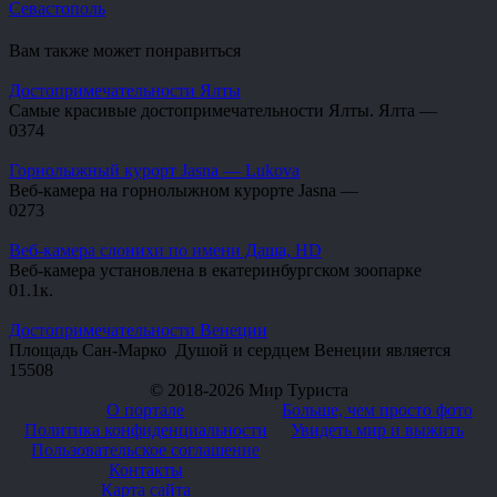
Севастополь
Вам также может понравиться
Достопримечательности Ялты
Самые красивые достопримечательности Ялты. Ялта —
0
374
Горнолыжный курорт Jasna — Lukova
Веб-камера на горнолыжном курорте Jasna —
0
273
Веб-камера слонихи по имени Даша, HD
Веб-камера установлена в екатеринбургском зоопарке
0
1.1к.
Достопримечательности Венеции
Площадь Сан-Марко Душой и сердцем Венеции является
15
508
© 2018-2026 Мир Туриста
О портале
Больше, чем просто фото
Политика конфиденциальности
Увидеть мир и выжить
Пользовательское соглашение
Контакты
Карта сайта