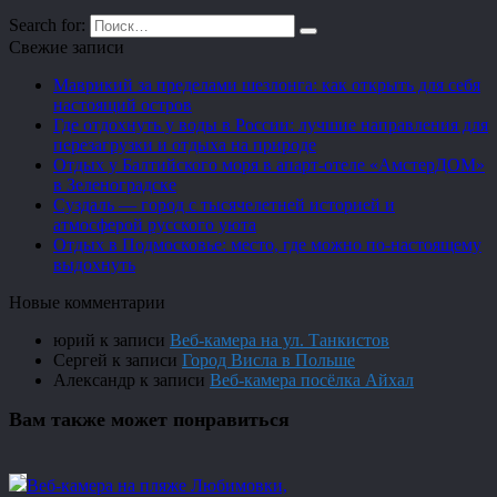
Search for:
Свежие записи
Маврикий за пределами шезлонга: как открыть для себя
настоящий остров
Где отдохнуть у воды в России: лучшие направления для
перезагрузки и отдыха на природе
Отдых у Балтийского моря в апарт-отеле «АмстерДОМ»
в Зеленоградске
Суздаль — город с тысячелетней историей и
атмосферой русского уюта
Отдых в Подмосковье: место, где можно по-настоящему
выдохнуть
Новые комментарии
юрий
к записи
Веб-камера на ул. Танкистов
Сергей
к записи
Город Висла в Польше
Александр
к записи
Веб-камера посёлка Айхал
Вам также может понравиться
Веб-камера на пляже Любимовки,