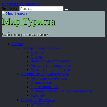
Перейти к содержанию
Search for:
Мир Туриста
Сайт о путешествиях
Статьи
Экскурсионный туризм
Страны
Города
Достопримечательности
Маршруты путешествий
Путешествия по России
Выживание в дикой природе
Медицинская помощь
Огонь, тепло
Ориентирование
Правила выживания в дикой природе
Укрытие
Спортивный туризм
Автотуризм