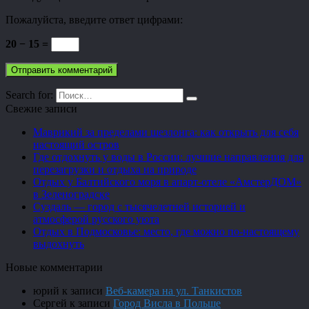
Пожалуйста, введите ответ цифрами:
20 − 15 =
Search for:
Свежие записи
Маврикий за пределами шезлонга: как открыть для себя
настоящий остров
Где отдохнуть у воды в России: лучшие направления для
перезагрузки и отдыха на природе
Отдых у Балтийского моря в апарт-отеле «АмстерДОМ»
в Зеленоградске
Суздаль — город с тысячелетней историей и
атмосферой русского уюта
Отдых в Подмосковье: место, где можно по-настоящему
выдохнуть
Новые комментарии
юрий
к записи
Веб-камера на ул. Танкистов
Сергей
к записи
Город Висла в Польше