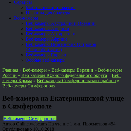
Сервисы
Мобильные приложения
Плагины для браузера
Веб-камеры
Веб-камеры Австралии и Океании
Веб-камеры Америки
Веб-камеры Антарктики
Веб-камеры Африки
Веб-камеры Виргинских Островов
(Великобритания)
Веб-камеры Евразии
Особые веб-камеры
Главная
»
Веб-камеры
»
Веб-камеры Евразии
»
Веб-камеры
России
»
Веб-камеры Южного федерального округа
»
Веб-
камеры Крыма
»
Веб-камеры Симферопольского района
»
Веб-камеры Симферополя
Веб-камера на Екатерининской улице
в Симферополе
Веб-камеры Симферополя
Автор
Online.webcams
На чтение
1 мин
Просмотров
454
Опубликовано
10.10.2018