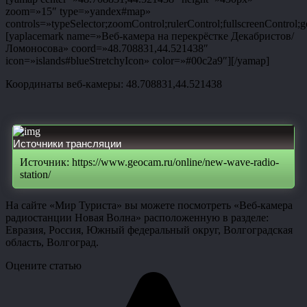
zoom=»15″ type=»yandex#map»
controls=»typeSelector;zoomControl;rulerControl;fullscreenControl;g
[yaplacemark name=»Веб-камера на перекрёстке Декабристов/
Ломоносова» coord=»48.708831,44.521438″
icon=»islands#blueStretchyIcon» color=»#00c2a9″][/yamap]
Координаты веб-камеры: 48.708831,44.521438
Источники трансляции
Источник: https://www.geocam.ru/online/new-wave-radio-
station/
На сайте «Мир Туриста» вы можете посмотреть «Веб-камера
радиостанции Новая Волна» расположенную в разделе:
Евразия, Россия, Южный федеральный округ, Волгоградская
область, Волгоград.
Оцените статью