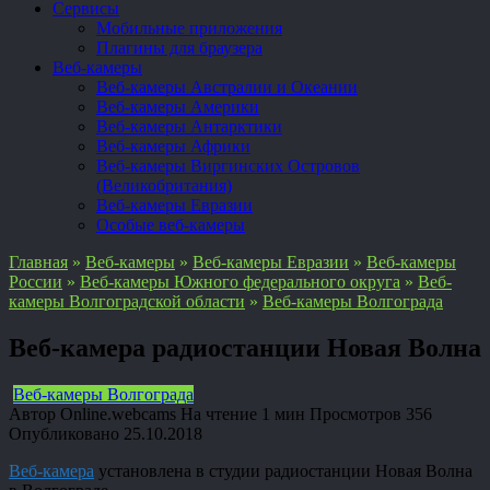
Сервисы
Мобильные приложения
Плагины для браузера
Веб-камеры
Веб-камеры Австралии и Океании
Веб-камеры Америки
Веб-камеры Антарктики
Веб-камеры Африки
Веб-камеры Виргинских Островов
(Великобритания)
Веб-камеры Евразии
Особые веб-камеры
Главная
»
Веб-камеры
»
Веб-камеры Евразии
»
Веб-камеры
России
»
Веб-камеры Южного федерального округа
»
Веб-
камеры Волгоградской области
»
Веб-камеры Волгограда
Веб-камера радиостанции Новая Волна
Веб-камеры Волгограда
Автор
Online.webcams
На чтение
1 мин
Просмотров
356
Опубликовано
25.10.2018
Веб-камера
установлена в студии радиостанции Новая Волна