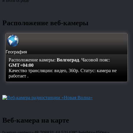
в Волгограде
Расположение веб-камеры
География
Расположение камеры:
Волгоград
. Часовой пояс:
GMT+04:00
Качество трансляции: видео, 360p. Статус:
камера не
работает
.
Веб-камера на карте
[yamap center=»48.708831,44.521438″ height=»450px»