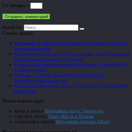
5 × четыре =
Search for:
Свежие записи
Маврикий за пределами шезлонга: как открыть для себя
настоящий остров
Где отдохнуть у воды в России: лучшие направления для
перезагрузки и отдыха на природе
Отдых у Балтийского моря в апарт-отеле «АмстерДОМ»
в Зеленоградске
Суздаль — город с тысячелетней историей и
атмосферой русского уюта
Отдых в Подмосковье: место, где можно по-настоящему
выдохнуть
Новые комментарии
юрий
к записи
Веб-камера на ул. Танкистов
Сергей
к записи
Город Висла в Польше
Александр
к записи
Веб-камера посёлка Айхал