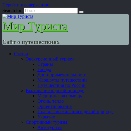
Перейти к содержанию
Search for:
Мир Туриста
Сайт о путешествиях
Статьи
Экскурсионный туризм
Страны
Города
Достопримечательности
Маршруты путешествий
Путешествия по России
Выживание в дикой природе
Медицинская помощь
Огонь, тепло
Ориентирование
Правила выживания в дикой природе
Укрытие
Спортивный туризм
Автотуризм