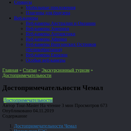
Сервисы
Мобильные приложения
Плагины для браузера
Веб-камеры
Веб-камеры Австралии и Океании
Веб-камеры Америки
Веб-камеры Антарктики
Веб-камеры Африки
Веб-камеры Виргинских Островов
(Великобритания)
Веб-камеры Евразии
Особые веб-камеры
Главная
»
Статьи
»
Экскурсионный туризм
»
Достопримечательности
Достопримечательности Чемал
Достопримечательности
Автор
Tour-Master
На чтение
3 мин
Просмотров
673
Опубликовано
04.11.2019
Содержание
Достопримечательности Чемал