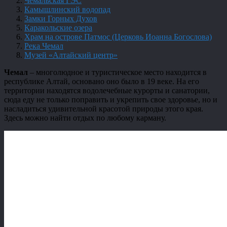
Чемальская ГЭС
Камышлинский водопад
Замки Горных Духов
Каракольские озера
Храм на острове Патмос (Церковь Иоанна Богослова)
Река Чемал
Музей «Алтайский центр»
Чемал
– многолюдное и туристическое место находится в
республике Алтай, основано оно было в 19 веке. На его
территории находятся водолечебные курорты и санатории,
сюда еду не только поправить и укрепить свое здоровье, но и
насладиться удивительной красотой природы этого края.
Здесь можно найти отдых по любому карману.