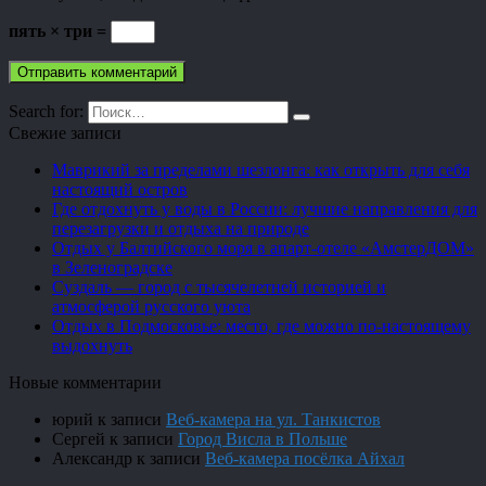
пять × три =
Search for:
Свежие записи
Маврикий за пределами шезлонга: как открыть для себя
настоящий остров
Где отдохнуть у воды в России: лучшие направления для
перезагрузки и отдыха на природе
Отдых у Балтийского моря в апарт-отеле «АмстерДОМ»
в Зеленоградске
Суздаль — город с тысячелетней историей и
атмосферой русского уюта
Отдых в Подмосковье: место, где можно по-настоящему
выдохнуть
Новые комментарии
юрий
к записи
Веб-камера на ул. Танкистов
Сергей
к записи
Город Висла в Польше
Александр
к записи
Веб-камера посёлка Айхал