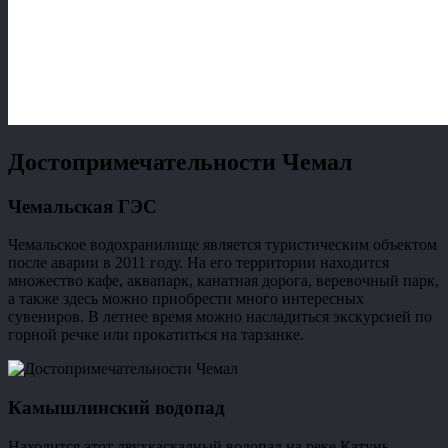
Достопримечательности Чемал
Чемальская ГЭС
Чемальское водохранилище является туристическим объектом
после аварии в 2011 году. На его территории находится
множество кафе, аквапарк, канатная дорога, веревочный парк,
а также здесь можно приобрести много интересных
сувениров. В летнее время можно насладиться экскурсией по
горной речке или прокатиться на тарзанке.
Камышлинский водопад
Находится этот двухкаскадный водопад на реке Катунь,