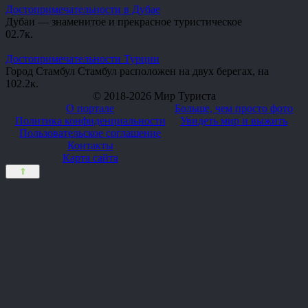
Достопримечательности в Дубае
Дубаи — знаменитое и прекрасное туристическое
0
2.7к.
Достопримечательности Турции
Город Стамбул Стамбул расположен на двух берегах, на
10
2.2к.
© 2018-2026 Мир Туриста
О портале
Больше, чем просто фото
Политика конфиденциальности
Увидеть мир и выжить
Пользовательское соглашение
Контакты
Карта сайта