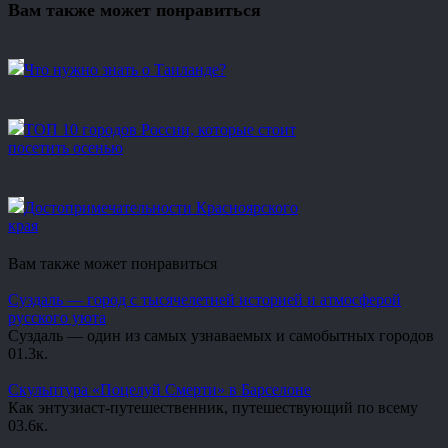
Вам также может понравиться
Что нужно знать о Таиланде?
ТОП 10 городов России, которые стоит
посетить осенью
Достопримечательности Красноярского
края
Вам также может понравиться
Суздаль — город с тысячелетней историей и атмосферой
русского уюта
Суздаль — один из самых узнаваемых и самобытных городов
0
1.3к.
Скульптура «Поцелуй Смерти» в Барселоне
Как энтузиаст-путешественник, путешествующий по всему
0
3.6к.