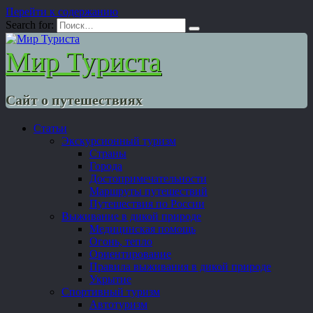
Перейти к содержанию
Search for:
Мир Туриста
Сайт о путешествиях
Статьи
Экскурсионный туризм
Страны
Города
Достопримечательности
Маршруты путешествий
Путешествия по России
Выживание в дикой природе
Медицинская помощь
Огонь, тепло
Ориентирование
Правила выживания в дикой природе
Укрытие
Спортивный туризм
Автотуризм