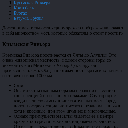
Крымская Ривьера
Коктебель
Бургас
Батуми, Грузия
Достопримечательности черноморского побережья включают
в себя множеством мест, которые обязательно стоит посетить.
Крымская Ривьера
Крымская Ривьера простирается от Ялты до Алушты. Это
очень живописная местность, с одной стороны горы со
знаменитым из Мицкевича Чатыр-Даг, с другой —
прекрасные пляжи. Общая протяженность крымских пляжей
составляет около 1000 км.
Ялта
Она известна главным образом печально известной
конференцией и песчаными пляжами. Сам город не
входит в число самых привлекательных мест. Город
полон построек социалистического реализма, а пляжи,
хотя и красивые, при этом шумные и многолюдные.
Однако преимуществом Ялты является ее в центре
крымских туристических достопримечательностей.
Отсюда недалеко от дворца в Ливадии, где проходила