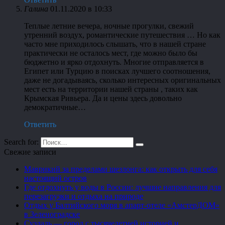
Галина
01.11.2020 в 10:33
Теплые летние вечера, ночные прогулки, свежий
утренний воздух, романтические путешествия … Но как
часто мне приходилось слышать, что в нашей стране
практически не осталось мест, где можно было бы
бюджетно и ярко отдохнуть. Многие отправляется в
Египет или Турцию в поисках лучшего соотношения,
даже не догадываясь, сколько интересных оригинальных
мест есть на территории нашей страны , таких как
Крымская Ривьера. Да и цены здесь довольно
демократичные…
Ответить
Search for:
Свежие записи
Маврикий за пределами шезлонга: как открыть для себя
настоящий остров
Где отдохнуть у воды в России: лучшие направления для
перезагрузки и отдыха на природе
Отдых у Балтийского моря в апарт-отеле «АмстерДОМ»
в Зеленоградске
Суздаль — город с тысячелетней историей и