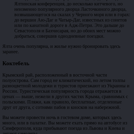
Ялтинская конференция, до несколько китчевого, но
неизменно популярного дворца Ласточкиного дворца,
возвышающегося на скалах у Черного моря или в горах:
до вершин Аю-Даг и Чатыр-Даг, известных из сонетов
или по канатной дороге в Адж-Петри. Это дальше до
Севастополя и Бахчисарая, но до обоих мест можно
добраться, совершив однодневные поездки.
Ялта очень популярна, и жилье нужно бронировать здесь
заранее.
Коктебель
Крымский рай, расположенный в восточной части
полуострова. Сам город не климатический, но летом толпы
разноцветной молодежи и туристов приезжают из Украины и
России. Туристическая популярность города отражается в
ценах — выше, нежели в других частях Крыма, сравнимых с
польскими. Пляжи, как правило, бесплатные, отделенные
друг от друга, с сотнями пабов и киосков на набережной.
Вы можете провести ночь в гостевом доме, которых здесь
много, или в палатке. Вы можете ехать прямо на автобусе из
Симферополя, куда прибывают поезда из Львова и Киева и
летают самолеты.