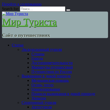
Перейти к содержанию
Search for:
Мир Туриста
Сайт о путешествиях
Статьи
Экскурсионный туризм
Страны
Города
Достопримечательности
Маршруты путешествий
Путешествия по России
Выживание в дикой природе
Медицинская помощь
Огонь, тепло
Ориентирование
Правила выживания в дикой природе
Укрытие
Спортивный туризм
Автотуризм