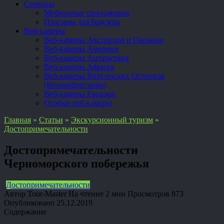
Сервисы
Мобильные приложения
Плагины для браузера
Веб-камеры
Веб-камеры Австралии и Океании
Веб-камеры Америки
Веб-камеры Антарктики
Веб-камеры Африки
Веб-камеры Виргинских Островов
(Великобритания)
Веб-камеры Евразии
Особые веб-камеры
Главная
»
Статьи
»
Экскурсионный туризм
»
Достопримечательности
Достопримечательности
Черноморского побережья
Достопримечательности
Автор
Tour-Master
На чтение
2 мин
Просмотров
873
Опубликовано
25.12.2019
Содержание