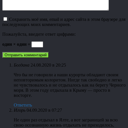
Сохранить моё имя, email и адрес сайта в этом браузере для
последующих моих комментариев.
Пожалуйста, введите ответ цифрами:
один × один =
Богдана
24.08.2020 в 20:25
Что бы не говорили а наши курорты обладают своим
неповторимым колоритом. Нигде так свободно и легко
не чувствовалось и не отдыхалось как на берегу Черного
моря. В этом году отдыхала в Крыму — просто в
восторге.
Ответить
Игорь
04.09.2020 в 07:27
Не один раз отдыхал в Ялте, а вот заграницей за всю
свою осознанную жизнь отдыхать не приходилось,