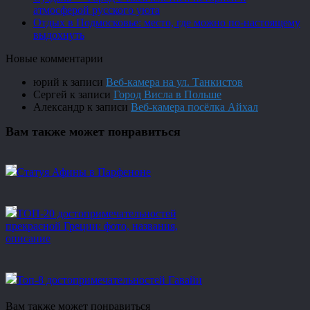
атмосферой русского уюта
Отдых в Подмосковье: место, где можно по-настоящему
выдохнуть
Новые комментарии
юрий
к записи
Веб-камера на ул. Танкистов
Сергей
к записи
Город Висла в Польше
Александр
к записи
Веб-камера посёлка Айхал
Вам также может понравиться
Статуя Афины в Парфеноне
ТОП-20 достопримечательностей
прекрасной Греции: фото, названия,
описание
Топ-8 достопримечательностей Гавайи
Вам также может понравиться