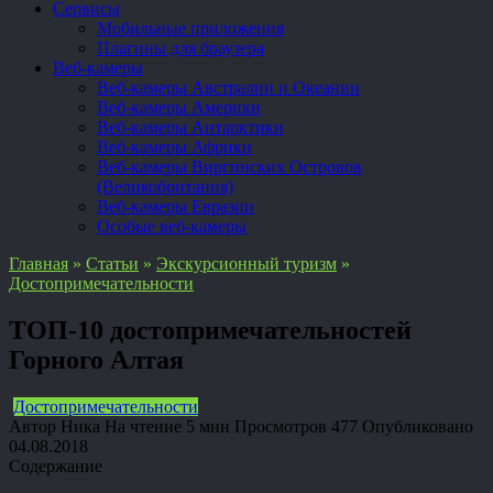
Сервисы
Мобильные приложения
Плагины для браузера
Веб-камеры
Веб-камеры Австралии и Океании
Веб-камеры Америки
Веб-камеры Антарктики
Веб-камеры Африки
Веб-камеры Виргинских Островов
(Великобритания)
Веб-камеры Евразии
Особые веб-камеры
Главная
»
Статьи
»
Экскурсионный туризм
»
Достопримечательности
ТОП-10 достопримечательностей
Горного Алтая
Достопримечательности
Автор
Ника
На чтение
5 мин
Просмотров
477
Опубликовано
04.08.2018
Содержание