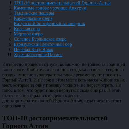
ТОП-10 достопримечательностей Горного Алтая
Каменные грибы: урочище Аккурум
Тавдинские пещеры
Каракольские озера
Катунский биосферный заповедник
Красная гора
Мертвое озеро
Соленое Бурлинское озеро
Барнаульский ленточный бор
Перевал Кату-Ярык
Храм на острове Патмос
Интересно провести отпуск, возможно, не только за границей
или на юге. Любителям активного отдыха и свежего горного
воздуха многие туроператоры также рекомендуют посетить
Горный Алтай. И не зря: в этом месте есть масса живописных
мест, которые за одну поездку можно и не пересмотреть. Но
плюс в том, что будет повод вернуться сюда еще раз. В этой
статье мы постарались выделить десять
достопримечательностей Горного Алтая, куда поехать стоит
однозначно.
ТОП-10 достопримечательностей
Горного Алтая