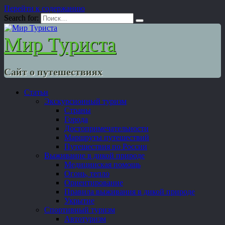
Перейти к содержанию
Search for:
Мир Туриста
Сайт о путешествиях
Статьи
Экскурсионный туризм
Страны
Города
Достопримечательности
Маршруты путешествий
Путешествия по России
Выживание в дикой природе
Медицинская помощь
Огонь, тепло
Ориентирование
Правила выживания в дикой природе
Укрытие
Спортивный туризм
Автотуризм