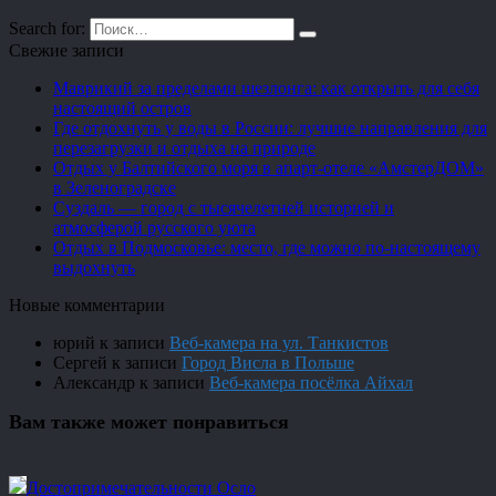
Search for:
Свежие записи
Маврикий за пределами шезлонга: как открыть для себя
настоящий остров
Где отдохнуть у воды в России: лучшие направления для
перезагрузки и отдыха на природе
Отдых у Балтийского моря в апарт-отеле «АмстерДОМ»
в Зеленоградске
Суздаль — город с тысячелетней историей и
атмосферой русского уюта
Отдых в Подмосковье: место, где можно по-настоящему
выдохнуть
Новые комментарии
юрий
к записи
Веб-камера на ул. Танкистов
Сергей
к записи
Город Висла в Польше
Александр
к записи
Веб-камера посёлка Айхал
Вам также может понравиться
Достопримечательности Осло