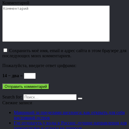
Комментарий
Сохранить моё имя, email и адрес сайта в этом браузере для
последующих моих комментариев.
Пожалуйста, введите ответ цифрами:
14 − два =
Search for:
Свежие записи
Маврикий за пределами шезлонга: как открыть для себя
настоящий остров
Где отдохнуть у воды в России: лучшие направления для
перезагрузки и отдыха на природе