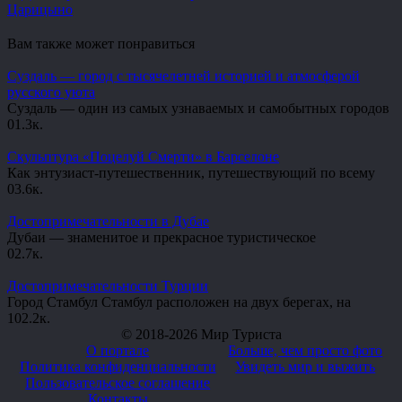
Царицыно
Вам также может понравиться
Суздаль — город с тысячелетней историей и атмосферой
русского уюта
Суздаль — один из самых узнаваемых и самобытных городов
0
1.3к.
Скульптура «Поцелуй Смерти» в Барселоне
Как энтузиаст-путешественник, путешествующий по всему
0
3.6к.
Достопримечательности в Дубае
Дубаи — знаменитое и прекрасное туристическое
0
2.7к.
Достопримечательности Турции
Город Стамбул Стамбул расположен на двух берегах, на
10
2.2к.
© 2018-2026 Мир Туриста
О портале
Больше, чем просто фото
Политика конфиденциальности
Увидеть мир и выжить
Пользовательское соглашение
Контакты