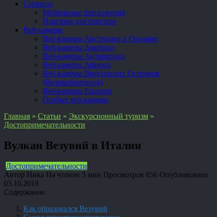
Сервисы
Мобильные приложения
Плагины для браузера
Веб-камеры
Веб-камеры Австралии и Океании
Веб-камеры Америки
Веб-камеры Антарктики
Веб-камеры Африки
Веб-камеры Виргинских Островов
(Великобритания)
Веб-камеры Евразии
Особые веб-камеры
Главная
»
Статьи
»
Экскурсионный туризм
»
Достопримечательности
Вулкан Везувий в Италии
Достопримечательности
Автор
Ника
На чтение
5 мин
Просмотров
856
Опубликовано
03.10.2018
Содержание
Как образовался Везувий