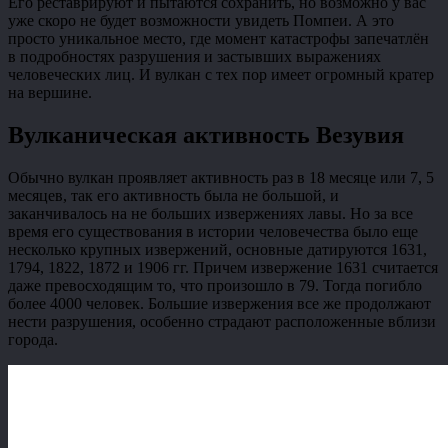
Его реставрируют и пытаются сохранить, но возможно у вас
уже скоро не будет возможности увидеть Помпеи. А это
просто уникальное место, где момент катастрофы запечатлён
в подробностях разрушения и застывших выражениях
человеческих лиц. И вулкан с тех пор имеет огромный кратер
на вершине.
Вулканическая активность Везувия
Обычно вулкан проявляет активность раз в 18 месяце или 7, 5
месяцев, так его активность была не большой, и
заканчивалось на не больших извержениях лавы. Но за все
время его существования в истории человечества было еще
несколько крупных извержений, основные датируются 1631,
1794, 1822, 1872 и 1906 гг. Причем извержение 1631 считается
даже превосходящим то, что произошло в 79. Тогда погибло
более 4000 человек. Большие извержения все же продолжают
нести разрушения, особенно страдают расположенные вблизи
города.