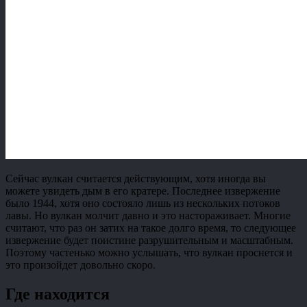
Сейчас вулкан считается действующим, хотя иногда вы
можете увидеть дым в его кратере. Последнее извержение
было 1944, хотя оно состояло лишь из нескольких потоков
лавы. Но вулкан молчит давно и это настораживает. Многие
считают, что раз он затих на такое долго время, то следующее
извержение будет поистине разрушительным и масштабным.
Поэтому частенько можно услышать, что вулкан проснется и
это произойдет довольно скоро.
Где находится