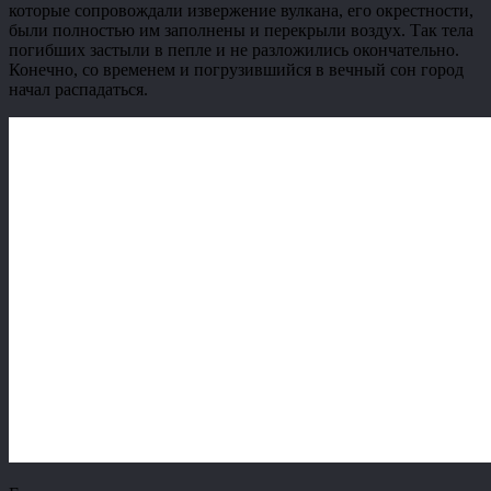
которые сопровождали извержение вулкана, его окрестности,
были полностью им заполнены и перекрыли воздух. Так тела
погибших застыли в пепле и не разложились окончательно.
Конечно, со временем и погрузившийся в вечный сон город
начал распадаться.