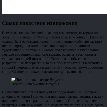
Самое известное извержение
Всем нам знаком Везувий именно тем гневом, который он
обрушил на людей в 79 году нашей эры. Его описал Плинием
младший. Это устрашающее и шокирующее событие застало
целый город врасплох, этот сюжет вдохновил многих
художников и поэтов. Но самое потрясающее в буквальном
смысле творение создал сам вулкан, оставив весь город и
множество людей под лавой. Сейчас эти события и
разрушенные извержения до сих пор запечатлены в останках
города Помпеи. Это извержение уничтожила также соседний
город Стабии, по шкале составило целых пять баллов.
Помпеи извержение Везувия
Вулканический пепел погрузил города почти на 8 метров в
глубину. А город Геркуланум накрыла грязевая волна, так как
параллельно с извержением шел дождь. Сейчас вы можете
увидеть Помпеи буквально в момент его падения. Из-за газов,