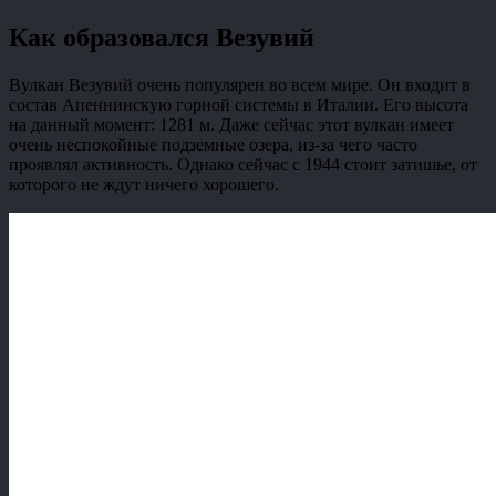
Как образовался Везувий
Вулкан Везувий очень популярен во всем мире. Он входит в
состав Апеннинскую горной системы в Италии. Его высота
на данный момент: 1281 м. Даже сейчас этот вулкан имеет
очень неспокойные подземные озера, из-за чего часто
проявлял активность. Однако сейчас с 1944 стоит затишье, от
которого не ждут ничего хорошего.