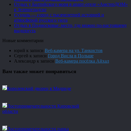
Отдых у Балтийского моря в апарт-отеле «АмстерДОМ»
в Зеленоградске
Суздаль — город с тысячелетней историей и
атмосферой русского уюта
Отдых в Подмосковье: место, где можно по-настоящему
выдохнуть
Новые комментарии
юрий
к записи
Веб-камера на ул. Танкистов
Сергей
к записи
Город Висла в Польше
Александр
к записи
Веб-камера посёлка Айхал
Вам также может понравиться
Королевский дворец в Мадриде
Достопримечательности Кировской
области
Достопримечательности парка