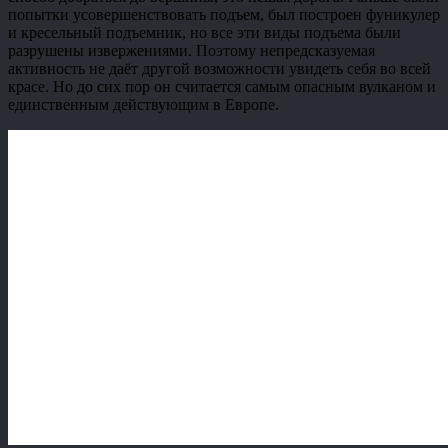
попытки усовершенствовать подъем, был построен фуникулер
и кресельный подъемник, но все эти виды подъема были
разрушены извержениями. Поэтому непредсказуемая
активность не даёт другой возможности увидеть себя во всей
красе. Но до сих пор он считается самым опасным вулканом и
единственным действующим в Европе.