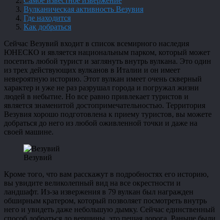
Самое известное извержение
Вулканическая активность Везувия
Где находится
Как добраться
Сейчас Везувий входит в список всемирного наследия
ЮНЕСКО и является национальным парком, который может
посетить любой турист и заглянуть внутрь вулкана. Это один
из трех действующих вулканов в Италии и он имеет
невероятную историю. Этот вулкан имеет очень скверный
характер и уже не раз разрушал города и погружал жизни
людей в небытие. Но все равно привлекает туристов и
является знаменитой достопримечательностью. Территория
Везувия хорошо подготовлена к приему туристов, вы можете
добраться до него из любой оживленной точки и даже на
своей машине.
Везувий
Кроме того, что вам расскажут в подробностях его историю,
вы увидите великолепный вид на все окрестности и
ландшафт. Из-за извержения в 79 вулкан был награжден
обширным кратером, который позволяет посмотреть внутрь
него и увидеть даже небольшую дымку. Сейчас единственный
способ добраться до вершины, это пешая дорога. Раньше были