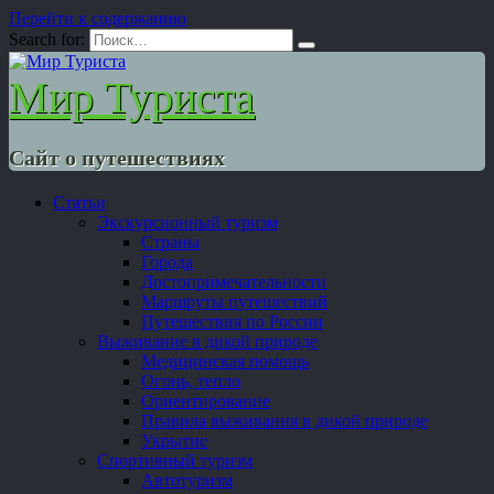
Перейти к содержанию
Search for:
Мир Туриста
Сайт о путешествиях
Статьи
Экскурсионный туризм
Страны
Города
Достопримечательности
Маршруты путешествий
Путешествия по России
Выживание в дикой природе
Медицинская помощь
Огонь, тепло
Ориентирование
Правила выживания в дикой природе
Укрытие
Спортивный туризм
Автотуризм