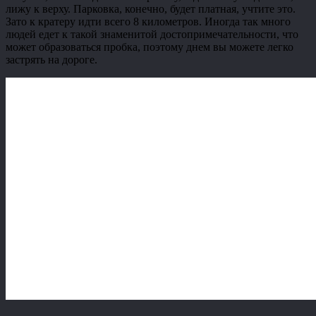
лижу к верху. Парковка, конечно, будет платная, учтите это.
Зато к кратеру идти всего 8 километров. Иногда так много
людей едет к такой знаменитой достопримечательности, что
может образоваться пробка, поэтому днем вы можете легко
застрять на дороге.