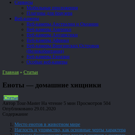
Сервисы
Мобильные приложения
Плагины для браузера
Веб-камеры
Веб-камеры Австралии и Океании
Веб-камеры Америки
Веб-камеры Антарктики
Веб-камеры Африки
Веб-камеры Виргинских Островов
(Великобритания)
Веб-камеры Евразии
Особые веб-камеры
Главная
»
Статьи
Еноты — домашние хищники
Статьи
Автор
Tour-Master
На чтение
5 мин
Просмотров
504
Опубликовано
29.01.2020
Содержание
Место енотов в животном мире
Наглость и упрямство, как основные черты характера