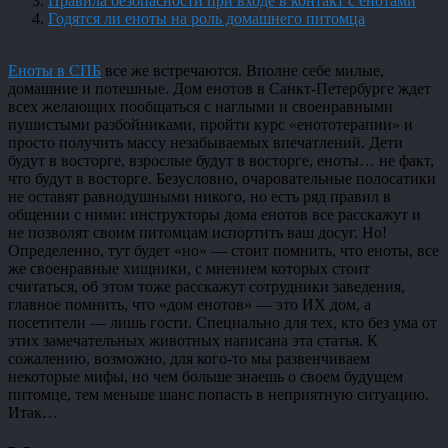
Правила безопасности при входе в контакт с енотами
Годятся ли еноты на роль домашнего питомца
Еноты в СПБ
все же встречаются. Вполне себе милые,
домашние и потешные. Дом енотов в Санкт-Петербурге ждет
всех желающих пообщаться с наглыми и своенравными
пушистыми разбойниками, пройти курс «енототерапии» и
просто получить массу незабываемых впечатлений. Дети
будут в восторге, взрослые будут в восторге, еноты… не факт,
что будут в восторге. Безусловно, очаровательные полосатики
не оставят равнодушными никого, но есть ряд правил в
общении с ними: инструкторы дома енотов все расскажут и
не позволят своим питомцам испортить ваш досуг. Но!
Определенно, тут будет «но» — стоит помнить, что еноты, все
же своенравные хищники, с мнением которых стоит
считаться, об этом тоже расскажут сотрудники заведения,
главное помнить, что «дом енотов» — это ИХ дом, а
посетители — лишь гости. Специально для тех, кто без ума от
этих замечательных животных написана эта статья. К
сожалению, возможно, для кого-то мы развенчиваем
некоторые мифы, но чем больше знаешь о своем будущем
питомце, тем меньше шанс попасть в неприятную ситуацию.
Итак…