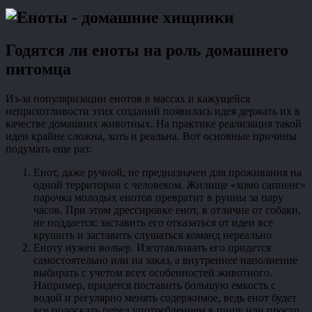
Годятся ли еноты на роль домашнего
питомца
Из-за популяризации енотов в массах и кажущейся
неприхотливости этих созданий появилась идея держать их в
качестве домашних животных. На практике реализация такой
идеи крайне сложна, хоть и реальна. Вот основные причины
подумать еще раз:
Енот, даже ручной, не предназначен для проживания на
одной территории с человеком. Жилище «хомо сапиенс»
парочка молодых енотов превратит в руины за пару
часов. При этом дрессировке енот, в отличие от собаки,
не поддается: заставить его отказаться от идеи все
крушить и заставить слушаться команд нереально
Еноту нужен вольер. Изготавливать его придется
самостоятельно или на заказ, а внутреннее наполнение
выбирать с учетом всех особенностей животного.
Например, придется поставить большую емкость с
водой и регулярно менять содержимое, ведь енот будет
все полоскать перед употреблением в пищу или просто