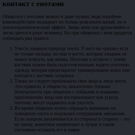
контакт с енотами
Общаться с енотами можно и даже нужно, ведь подобное
взаимодействие оказывает не только развлекательный, но и
психотерапевтический эффект. Зверь зачастую дружелюбен и
легко дается в руки человеку. Но при общении с ним придется
соблюдать ряд правил:
Учесть хищную природу енота. У него на «руках» есть
не только пальцы, но еще и когти, которые хищник не
может втянуть, как кошка. Поэтому к встрече с этими
когтями нужно быть подготовленным: надеть плотную
одежду, которая предотвратит травмирование кожи при
контакте с когтями хищника.
Также не следует приближать свое лицо к лицу енота.
Это правило, в общем-то, аналогично технике
безопасности при общении с собаками и кошками:
приближение лица они воспринимают как угрозу,
поэтому могут оцарапать или укусить.
Во время общения нужно обращать внимание на
поведение енота и подсказки сотрудников заведения.
Если хищник раскачивается из стороны в сторону – это
не танец: животное нервничает и лучше в таком
состоянии оставить его в покое.