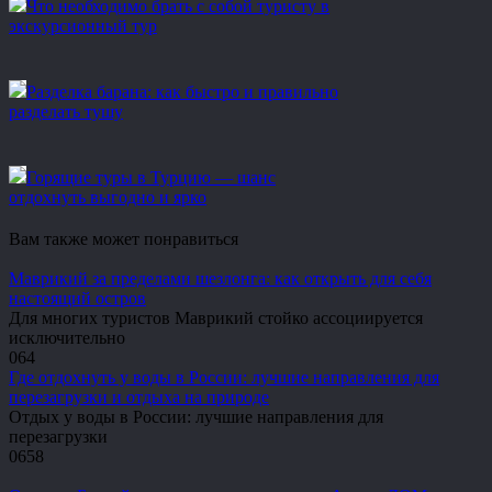
Что необходимо брать с собой туристу в
экскурсионный тур
Разделка барана: как быстро и правильно
разделать тушу
Горящие туры в Турцию — шанс
отдохнуть выгодно и ярко
Вам также может понравиться
Маврикий за пределами шезлонга: как открыть для себя
настоящий остров
Для многих туристов Маврикий стойко ассоциируется
исключительно
0
64
Где отдохнуть у воды в России: лучшие направления для
перезагрузки и отдыха на природе
Отдых у воды в России: лучшие направления для
перезагрузки
0
658