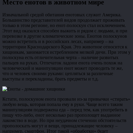
Место енотов в животном мире
Изначальной средой обитания енотовых служит Америка.
Большинство представителей видов продолжает проживать
только в этом регионе, но енот-полоскун стал исключением.
Этот вид оказался способен выжить и рядом с людьми, и при
перевозке в другие климатические зоны. Енотов полоскунов
можно встретить и в российских лесах, например – на
территории Краснодарского Края. Это животное относится к
хищникам, занимается истреблением мелкой дичи. При этом у
полоскуна есть отличительная черта – наличие развитых
пальцев на руках. Отпечаток ладони енота очень похож на
человеческий и манипуляции енот может проводить те же,
что и человек своими руками: цепляться за различные
выступы и перекладины, брать предметы и т.д.
Кстати, полоскуном енота прозвали из-за привычки «стирать»
любую вещь, которая попала ему в руки. Чаще всего таким
манипуляциям подвержена еда – перед тем, как употребить в
пищу что-либо, енот несколько раз прополощет выданное
лакомство в воде. Но при неудачном стечении обстоятельств
прополоскать могут и вещи, принадлежащие человеку –
например, смартфон. Итог такой «обработки» будет