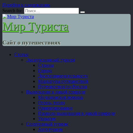
Перейти к содержанию
Search for:
Мир Туриста
Сайт о путешествиях
Статьи
Экскурсионный туризм
Страны
Города
Достопримечательности
Маршруты путешествий
Путешествия по России
Выживание в дикой природе
Медицинская помощь
Огонь, тепло
Ориентирование
Правила выживания в дикой природе
Укрытие
Спортивный туризм
Автотуризм