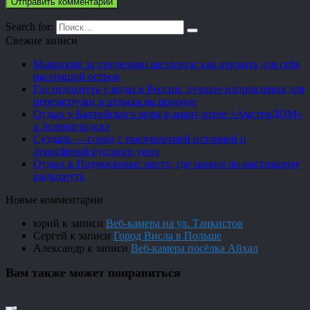
Search for:
Свежие записи
Маврикий за пределами шезлонга: как открыть для себя
настоящий остров
Где отдохнуть у воды в России: лучшие направления для
перезагрузки и отдыха на природе
Отдых у Балтийского моря в апарт-отеле «АмстерДОМ»
в Зеленоградске
Суздаль — город с тысячелетней историей и
атмосферой русского уюта
Отдых в Подмосковье: место, где можно по-настоящему
выдохнуть
Новые комментарии
юрий
к записи
Веб-камера на ул. Танкистов
Сергей
к записи
Город Висла в Польше
Александр
к записи
Веб-камера посёлка Айхал
Вам также может понравиться