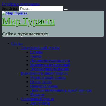
Перейти к содержанию
Search for:
Мир Туриста
Сайт о путешествиях
Статьи
Экскурсионный туризм
Страны
Города
Достопримечательности
Маршруты путешествий
Путешествия по России
Выживание в дикой природе
Медицинская помощь
Огонь, тепло
Ориентирование
Правила выживания в дикой природе
Укрытие
Спортивный туризм
Автотуризм