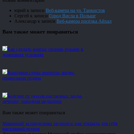
Новые комментарии
юрий
к записи
Веб-камера на ул. Танкистов
Сергей
к записи
Город Висла в Польше
Александр
к записи
Веб-камера посёлка Айхал
Вам также может понравиться
Как сделать компас своими руками в
домашних условиях
Холодные супы: рецепты, видео,
правильная подача
Болезни от укусов насекомых: виды,
лечение, народная медицина
Вам также может понравиться
Маврикий за пределами шезлонга: как открыть для себя
настоящий остров