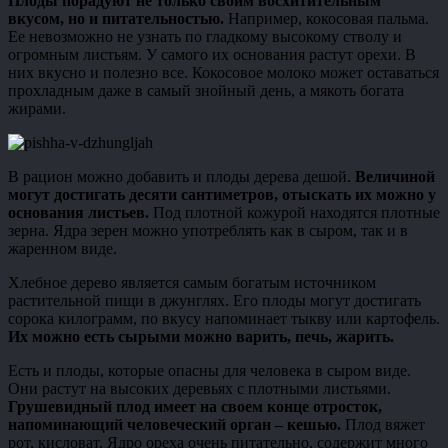
Плоды порадуют не только своим восхитительным
вкусом, но и питательностью.
Например, кокосовая пальма.
Ее невозможно не узнать по гладкому высокому стволу и
огромным листьям. У самого их основания растут орехи. В
них вкусно и полезно все. Кокосовое молоко может оставаться
прохладным даже в самый знойный день, а мякоть богата
жирами.
В рацион можно добавить и плоды дерева дешой.
Величиной
могут достигать десяти сантиметров, отыскать их можно у
основания листьев.
Под плотной кожурой находятся плотные
зерна. Ядра зерен можно употреблять как в сыром, так и в
жаренном виде.
Хлебное дерево является самым богатым источником
растительной пищи в джунглях. Его плоды могут достигать
сорока килограмм, по вкусу напоминает тыкву или картофель.
Их можно есть сырыми можно варить, печь, жарить.
Есть и плоды, которые опасны для человека в сыром виде.
Они растут на высоких деревьях с плотными листьями.
Грушевидный плод имеет на своем конце отросток,
напоминающий человеческий орган – кешью.
Плод вяжет
рот, кисловат. Ядро ореха очень питательно, содержит много