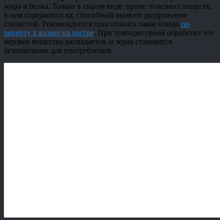
жира и белка. Только в сыром виде, кроме полезных веществ,
в нем содержится яд, способный вызвать раздражение
слизистой. Рекомендуется приготовить такое блюдо
по
рецепту в казане на костре
. При температурной обработке это
мерзкое вещество распадается, и зерна становятся
безопасными для употребления.