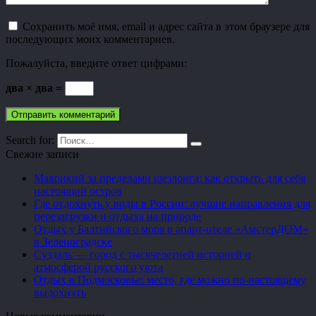
Сохранить моё имя, email и адрес сайта в этом браузере для
последующих моих комментариев.
Пожалуйста, введите ответ цифрами:
два × два =
Search for:
Свежие записи
Маврикий за пределами шезлонга: как открыть для себя
настоящий остров
Где отдохнуть у воды в России: лучшие направления для
перезагрузки и отдыха на природе
Отдых у Балтийского моря в апарт-отеле «АмстерДОМ»
в Зеленоградске
Суздаль — город с тысячелетней историей и
атмосферой русского уюта
Отдых в Подмосковье: место, где можно по-настоящему
выдохнуть