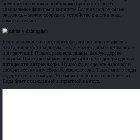
внешних источников необходимо пропускать через
специальные фильтры и кипятить. Если их под рукой не
оказалось – можно соорудить устройство очистки воды
самостоятельно.
Если возможности изготовить фильтр нет, или не удалось
найти поблизости водоемы – воду можно добыть в том числе
и из растений. Пальма равенала, лианы, бамбук, дерево
малукба.
Последнее может предоставить за один раз до ста
пятидесяти литров воды.
Нужно будет сделать надсечку и
собирать ее по типу сбора березового сока. Также много воды
содержится и в бамбуке. Его можно найти на сырых местах.
Вода будет охлажденной и приятной на вкус.