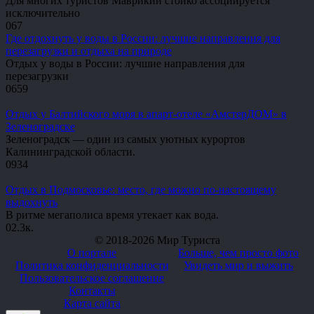
Для многих туристов Маврикий стойко ассоциируется
исключительно
0
67
Где отдохнуть у воды в России: лучшие направления для
перезагрузки и отдыха на природе
Отдых у воды в России: лучшие направления для
перезагрузки
0
659
Отдых у Балтийского моря в апарт-отеле «АмстерДОМ» в
Зеленоградске
Зеленоградск — один из самых уютных курортов
Калининградской области.
0
934
Отдых в Подмосковье: место, где можно по-настоящему
выдохнуть
В ритме мегаполиса время утекает как вода.
0
2.3к.
© 2018-2026 Мир Туриста
О портале
Больше, чем просто фото
Политика конфиденциальности
Увидеть мир и выжить
Пользовательское соглашение
Контакты
Карта сайта