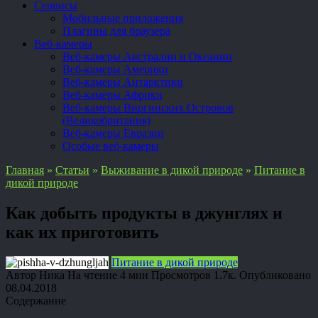
Сервисы
Мобильные приложения
Плагины для браузера
Веб-камеры
Веб-камеры Австралии и Океании
Веб-камеры Америки
Веб-камеры Антарктики
Веб-камеры Африки
Веб-камеры Виргинских Островов
(Великобритания)
Веб-камеры Евразии
Особые веб-камеры
Главная
»
Статьи
»
Выживание в дикой природе
»
Питание в
дикой природе
Как добыть продукты в джунглях и
как их приготовить
Питание в дикой природе
Автор
Ника
На чтение
4 мин
Просмотров
1.7к.
Опубликовано
08.04.2018
Содержание