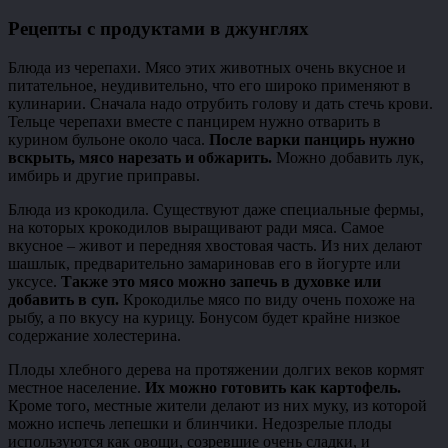
Рецепты с продуктами в джунглях
Блюда из черепахи. Мясо этих животных очень вкусное и
питательное, неудивительно, что его широко применяют в
кулинарии. Сначала надо отрубить голову и дать стечь крови.
Тельце черепахи вместе с панцирем нужно отварить в
курином бульоне около часа.
После варки панцирь нужно
вскрыть, мясо нарезать и обжарить.
Можно добавить лук,
имбирь и другие приправы.
Блюда из крокодила. Существуют даже специальные фермы,
на которых крокодилов выращивают ради мяса. Самое
вкусное – живот и передняя хвостовая часть. Из них делают
шашлык, предварительно замариновав его в йогурте или
уксусе.
Также это мясо можно запечь в духовке или
добавить в суп.
Крокодилье мясо по виду очень похоже на
рыбу, а по вкусу на курицу. Бонусом будет крайне низкое
содержание холестерина.
Плоды хлебного дерева на протяжении долгих веков кормят
местное население.
Их можно готовить как картофель.
Кроме того, местные жители делают из них муку, из которой
можно испечь лепешки и блинчики. Недозрелые плоды
используются как овощи, созревшие очень сладки, и