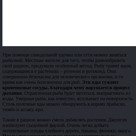
При помощи самодельной удочки или сети можно заняться
рыбалкой. Местные жители для того, чтобы разнообразить
свой рацион, придумали особенный метод. Рыбу травят ядом,
содержащимся в растениях – ротенон и ротеконд. Они
совершенно безопасны для человеческого организма, в то
время как очень болезненны для рыб.
Эти яды сужают
кровеносные сосуды, благодаря чему нарушается процесс
дыхания.
Отравленная рыба будет метаться, выпрыгивать из
воды. Умершая рыба, как известно, всплывает на поверхность.
Столь полезные яды можно обнаружить в корнях брабаско,
тимбо и ассаку, кро.
Также в рацион можно смело добавлять растения. Джунгли
изобилуют съедобной фауной. Очень легко добыть
питательные плоды хлебного дерева, бананы, финики, манго.