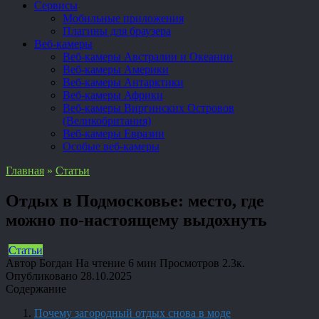
Сервисы
Мобильные приложения
Плагины для браузера
Веб-камеры
Веб-камеры Австралии и Океании
Веб-камеры Америки
Веб-камеры Антарктики
Веб-камеры Африки
Веб-камеры Виргинских Островов
(Великобритания)
Веб-камеры Евразии
Особые веб-камеры
Главная
»
Статьи
Отдых в Подмосковье: место, где
можно по-настоящему выдохнуть
Статьи
Автор
Богдан
На чтение
6 мин
Просмотров
2.3к.
Опубликовано
28.10.2025
Содержание
Почему загородный отдых снова в моде