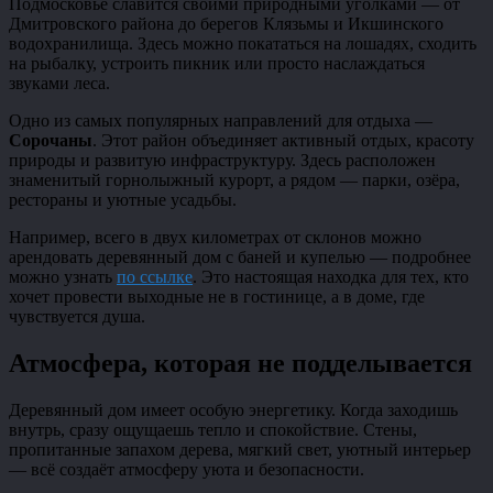
Подмосковье славится своими природными уголками — от
Дмитровского района до берегов Клязьмы и Икшинского
водохранилища. Здесь можно покататься на лошадях, сходить
на рыбалку, устроить пикник или просто наслаждаться
звуками леса.
Одно из самых популярных направлений для отдыха —
Сорочаны
. Этот район объединяет активный отдых, красоту
природы и развитую инфраструктуру. Здесь расположен
знаменитый горнолыжный курорт, а рядом — парки, озёра,
рестораны и уютные усадьбы.
Например, всего в двух километрах от склонов можно
арендовать деревянный дом с баней и купелью — подробнее
можно узнать
по ссылке
. Это настоящая находка для тех, кто
хочет провести выходные не в гостинице, а в доме, где
чувствуется душа.
Атмосфера, которая не подделывается
Деревянный дом имеет особую энергетику. Когда заходишь
внутрь, сразу ощущаешь тепло и спокойствие. Стены,
пропитанные запахом дерева, мягкий свет, уютный интерьер
— всё создаёт атмосферу уюта и безопасности.