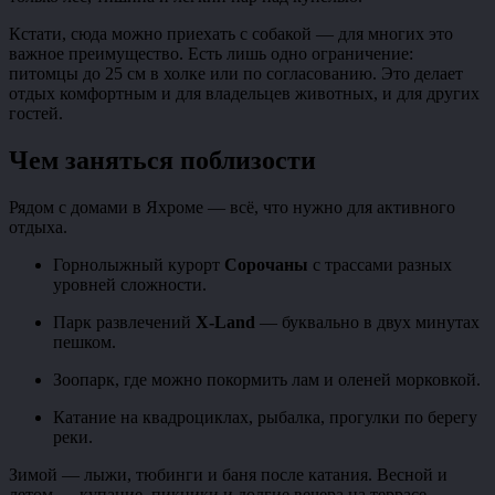
Кстати, сюда можно приехать с собакой — для многих это
важное преимущество. Есть лишь одно ограничение:
питомцы до 25 см в холке или по согласованию. Это делает
отдых комфортным и для владельцев животных, и для других
гостей.
Чем заняться поблизости
Рядом с домами в Яхроме — всё, что нужно для активного
отдыха.
Горнолыжный курорт
Сорочаны
с трассами разных
уровней сложности.
Парк развлечений
X-Land
— буквально в двух минутах
пешком.
Зоопарк, где можно покормить лам и оленей морковкой.
Катание на квадроциклах, рыбалка, прогулки по берегу
реки.
Зимой — лыжи, тюбинги и баня после катания. Весной и
летом — купание, пикники и долгие вечера на террасе.