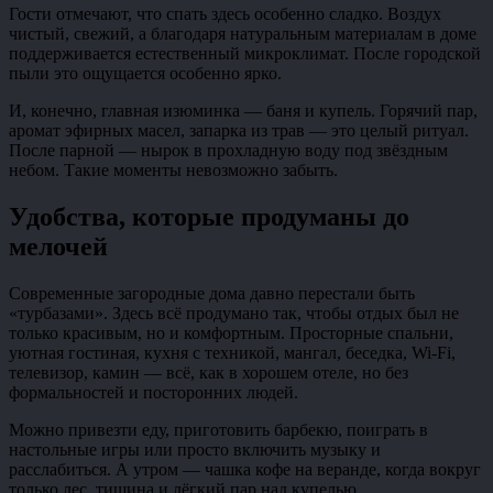
Гости отмечают, что спать здесь особенно сладко. Воздух
чистый, свежий, а благодаря натуральным материалам в доме
поддерживается естественный микроклимат. После городской
пыли это ощущается особенно ярко.
И, конечно, главная изюминка — баня и купель. Горячий пар,
аромат эфирных масел, запарка из трав — это целый ритуал.
После парной — нырок в прохладную воду под звёздным
небом. Такие моменты невозможно забыть.
Удобства, которые продуманы до
мелочей
Современные загородные дома давно перестали быть
«турбазами». Здесь всё продумано так, чтобы отдых был не
только красивым, но и комфортным. Просторные спальни,
уютная гостиная, кухня с техникой, мангал, беседка, Wi-Fi,
телевизор, камин — всё, как в хорошем отеле, но без
формальностей и посторонних людей.
Можно привезти еду, приготовить барбекю, поиграть в
настольные игры или просто включить музыку и
расслабиться. А утром — чашка кофе на веранде, когда вокруг
только лес, тишина и лёгкий пар над купелью.