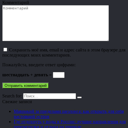
Комментарий
Сохранить моё имя, email и адрес сайта в этом браузере для
последующих моих комментариев.
Пожалуйста, введите ответ цифрами:
шестнадцать + девять =
Search for:
Свежие записи
Маврикий за пределами шезлонга: как открыть для себя
настоящий остров
Где отдохнуть у воды в России: лучшие направления для
перезагрузки и отдыха на природе