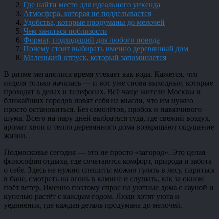
Где найти место для идеального уикенда
Атмосфера, которая не подделывается
Удобства, которые продуманы до мелочей
Чем заняться поблизости
Формат, подходящий для любого повода
Почему стоит выбирать именно деревянный дом
Маленький отпуск, который запоминается
В ритме мегаполиса время утекает как вода. Кажется, что
неделя только началась — и вот уже снова выходные, которые
проходят в делах и телефонах. Всё чаще жители Москвы и
ближайших городов ловят себя на мысли, что им нужно
просто остановиться. Без самолётов, пробок и навязчивого
шума. Всего на пару дней выбраться туда, где свежий воздух,
аромат хвои и тепло деревянного дома возвращают ощущение
жизни.
Подмосковье сегодня — это не просто «загород». Это целая
философия отдыха, где сочетаются комфорт, природа и забота
о себе. Здесь не нужно спешить: можно гулять в лесу, париться
в бане, смотреть на огонь в камине и слушать, как за окном
поёт ветер. Именно поэтому спрос на уютные дома с сауной и
купелью растёт с каждым годом. Люди хотят уюта и
уединения, где каждая деталь продумана до мелочей.