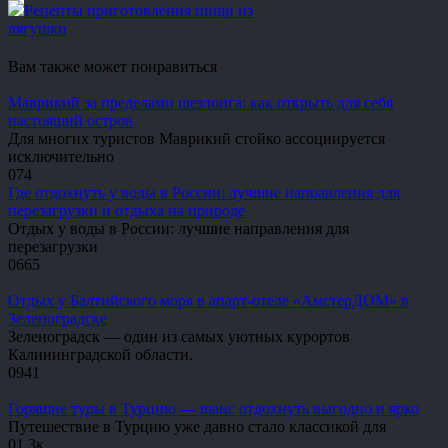
Рецепты приготовления пищи из
лягушки
Вам также может понравиться
Маврикий за пределами шезлонга: как открыть для себя
настоящий остров
Для многих туристов Маврикий стойко ассоциируется
исключительно
0
74
Где отдохнуть у воды в России: лучшие направления для
перезагрузки и отдыха на природе
Отдых у воды в России: лучшие направления для
перезагрузки
0
665
Отдых у Балтийского моря в апарт-отеле «АмстерДОМ» в
Зеленоградске
Зеленоградск — один из самых уютных курортов
Калининградской области.
0
941
Горящие туры в Турцию — шанс отдохнуть выгодно и ярко
Путешествие в Турцию уже давно стало классикой для
0
1.3к.