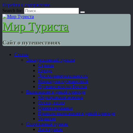
Перейти к содержанию
Search for:
Мир Туриста
Сайт о путешествиях
Статьи
Экскурсионный туризм
Страны
Города
Достопримечательности
Маршруты путешествий
Путешествия по России
Выживание в дикой природе
Медицинская помощь
Огонь, тепло
Ориентирование
Правила выживания в дикой природе
Укрытие
Спортивный туризм
Автотуризм