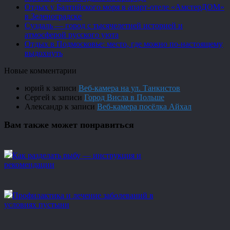
Отдых у Балтийского моря в апарт-отеле «АмстерДОМ»
в Зеленоградске
Суздаль — город с тысячелетней историей и
атмосферой русского уюта
Отдых в Подмосковье: место, где можно по-настоящему
выдохнуть
Новые комментарии
юрий
к записи
Веб-камера на ул. Танкистов
Сергей
к записи
Город Висла в Польше
Александр
к записи
Веб-камера посёлка Айхал
Вам также может понравиться
Как разделать рыбу — инструкция и
рекомендации
Профилактика и лечение заболеваний в
условиях пустыни