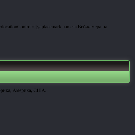
eolocationControl»][yaplacemark name=»Веб-камера на
мерика, Америка, США.