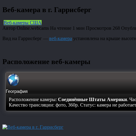
Веб-камера в г. Гаррисберг
Веб-камеры США
Автор
Online.webcams
На чтение
1 мин
Просмотров
268
Опубл
Вид на Гаррисберг —
веб-камера
установлена на крыше высотн
Расположение веб-камеры
География
Расположение камеры:
Соединённые Штаты Америки
. Ча
Качество трансляции: фото, 360p. Статус:
камера не работае