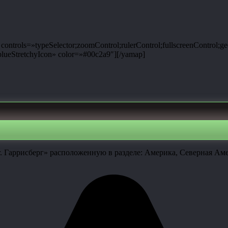
ntrols=»typeSelector;zoomControl;rulerControl;fullscreenControl;g
ueStretchyIcon» color=»#00c2a9″][/yamap]
г. Гаррисберг» расположенную в разделе: Америка, Северная А