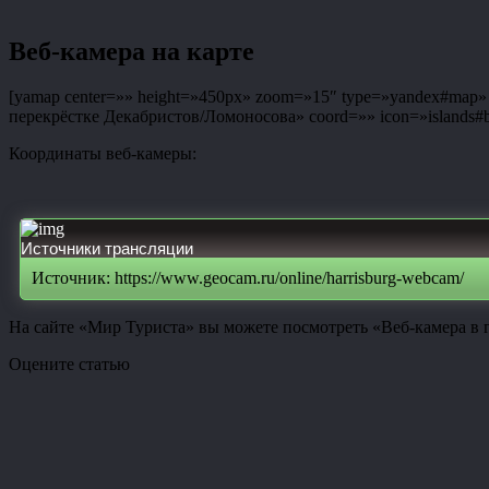
Веб-камера на карте
[yamap center=»» height=»450px» zoom=»15″ type=»yandex#map» co
перекрёстке Декабристов/Ломоносова» coord=»» icon=»islands#bl
Координаты веб-камеры:
Источники трансляции
Источник: https://www.geocam.ru/online/harrisburg-webcam/
На сайте «Мир Туриста» вы можете посмотреть «Веб-камера в 
Оцените статью