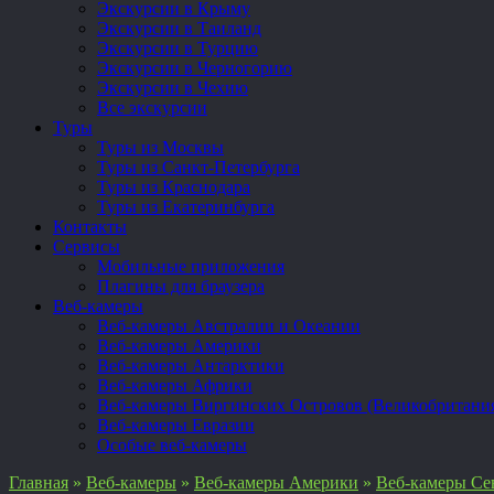
Экскурсии в Крыму
Экскурсии в Таиланд
Экскурсии в Турцию
Экскурсии в Черногорию
Экскурсии в Чехию
Все экскурсии
Туры
Туры из Москвы
Туры из Санкт-Петербурга
Туры из Краснодара
Туры из Екатеринбурга
Контакты
Сервисы
Мобильные приложения
Плагины для браузера
Веб-камеры
Веб-камеры Австралии и Океании
Веб-камеры Америки
Веб-камеры Антарктики
Веб-камеры Африки
Веб-камеры Виргинских Островов (Великобритани
Веб-камеры Евразии
Особые веб-камеры
Главная
»
Веб-камеры
»
Веб-камеры Америки
»
Веб-камеры Се