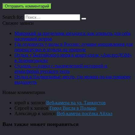
Search for:
Свежие записи
Маврикий за пределами шезлонга: как открыть для себя
настоящий остров
Где отдохнуть у воды в России: лучшие направления для
перезагрузки и отдыха на природе
Отдых у Балтийского моря в апарт-отеле «АмстерДОМ»
в Зеленоградске
Суздаль — город с тысячелетней историей и
атмосферой русского уюта
Отдых в Подмосковье: место, где можно по-настоящему
выдохнуть
Новые комментарии
юрий
к записи
Веб-камера на ул. Танкистов
Сергей
к записи
Город Висла в Польше
Александр
к записи
Веб-камера посёлка Айхал
Вам также может понравиться