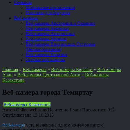
Сервисы
Мобильные приложения
Плагины для браузера
Веб-камеры
Веб-камеры Австралии и Океании
Веб-камеры Америки
Веб-камеры Антарктики
Веб-камеры Африки
Веб-камеры Виргинских Островов
(Великобритания)
Веб-камеры Евразии
Особые веб-камеры
Главная
»
Веб-камеры
»
Веб-камеры Евразии
»
Веб-камеры
Азии
»
Веб-камеры Центральной Азии
»
Веб-камеры
Казахстана
Веб-камера города Темиртау
Веб-камеры Казахстана
Автор
Online.webcams
На чтение
1 мин
Просмотров
912
Опубликовано
13.10.2018
Веб-камера
установлена на одном из домов пятого