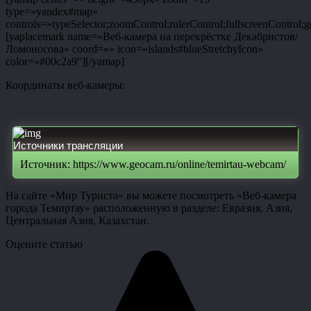
type=»yandex#map»
controls=»typeSelector;zoomControl;rulerControl;fullscreenControl;g
[yaplacemark name=»Веб-камера на перекрёстке Декабристов/
Ломоносова» coord=»» icon=»islands#blueStretchyIcon»
color=»#00c2a9″][/yamap]
Координаты веб-камеры:
Источники трансляции
Источник: https://www.geocam.ru/online/temirtau-webcam/
На сайте «Мир Туриста» вы можете посмотреть «Веб-камера
города Темиртау» расположенную в разделе: Евразия, Азия,
Центральная Азия, Казахстан.
Оцените статью