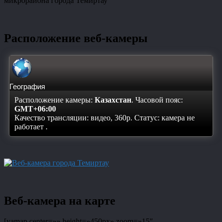
микрорайона города Темиртау
Расположение веб-камеры
География
Расположение камеры:
Казахстан
. Часовой пояс:
GMT+06:00
Качество трансляции: видео, 360p. Статус:
камера не
работает
.
Веб-камера на карте
[yamap center=»» height=»450px» zoom=»15″