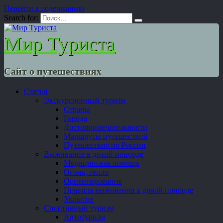
Перейти к содержанию
Search for:
Мир Туриста
Сайт о путешествиях
Статьи
Экскурсионный туризм
Страны
Города
Достопримечательности
Маршруты путешествий
Путешествия по России
Выживание в дикой природе
Медицинская помощь
Огонь, тепло
Ориентирование
Правила выживания в дикой природе
Укрытие
Спортивный туризм
Автотуризм