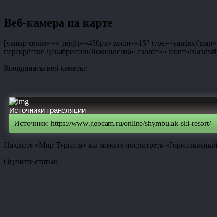
Веб-камера на карте
[yamap center=»» height=»450px» zoom=»15″ type=»yandex#map» co
перекрёстке Декабристов/Ломоносова» coord=»» icon=»islands#bl
Координаты веб-камеры:
Источники трансляции
Источник: https://www.geocam.ru/online/shymbulak-ski-resort/
На сайте «Мир Туриста» вы можете посмотреть «Горнолыжный к
Оцените статью