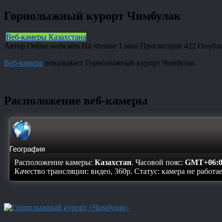
Горнолыжный курорт Чимбулак
Веб-камеры Казахстана
Автор
Online.webcams
На чтение
1 мин
Просмотров
422
Опубл
Веб-камера
показывает Горнолыжный курорт Чимбулак
Расположение веб-камеры
География
Расположение камеры:
Казахстан
. Часовой пояс:
GMT+06:0
Качество трансляции: видео, 360p. Статус:
камера не работа