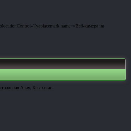
eolocationControl»][yaplacemark name=»Веб-камера на
тральная Азия, Казахстан.