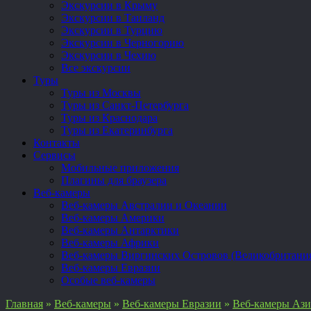
Экскурсии в Крыму
Экскурсии в Таиланд
Экскурсии в Турцию
Экскурсии в Черногорию
Экскурсии в Чехию
Все экскурсии
Туры
Туры из Москвы
Туры из Санкт-Петербурга
Туры из Краснодара
Туры из Екатеринбурга
Контакты
Сервисы
Мобильные приложения
Плагины для браузера
Веб-камеры
Веб-камеры Австралии и Океании
Веб-камеры Америки
Веб-камеры Антарктики
Веб-камеры Африки
Веб-камеры Виргинских Островов (Великобритани
Веб-камеры Евразии
Особые веб-камеры
Главная
»
Веб-камеры
»
Веб-камеры Евразии
»
Веб-камеры Аз