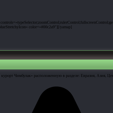
ntrols=»typeSelector;zoomControl;rulerControl;fullscreenControl;g
ueStretchyIcon» color=»#00c2a9″][/yamap]
урорт Чимбулак» расположенную в разделе: Евразия, Азия, Цен