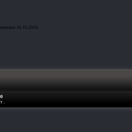
иковано
16.10.2018
0
ет
.