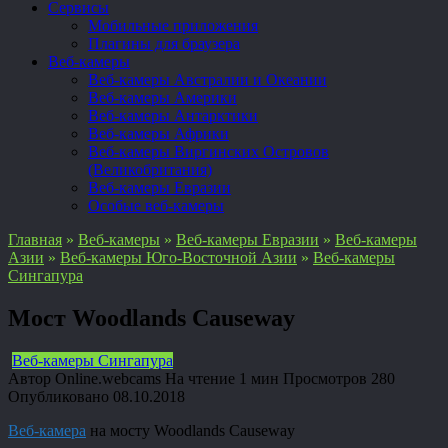
Сервисы
Мобильные приложения
Плагины для браузера
Веб-камеры
Веб-камеры Австралии и Океании
Веб-камеры Америки
Веб-камеры Антарктики
Веб-камеры Африки
Веб-камеры Виргинских Островов
(Великобритания)
Веб-камеры Евразии
Особые веб-камеры
Главная
»
Веб-камеры
»
Веб-камеры Евразии
»
Веб-камеры
Азии
»
Веб-камеры Юго-Восточной Азии
»
Веб-камеры
Сингапура
Мост Woodlands Causeway
Веб-камеры Сингапура
Автор
Online.webcams
На чтение
1 мин
Просмотров
280
Опубликовано
08.10.2018
Веб-камера
на мосту Woodlands Causeway