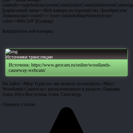
controls=»typeSelector;zoomControl;rulerControl;fullscreenControl;g
[yaplacemark name=»Веб-камера на перекрёстке Декабристов/
Ломоносова» coord=»» icon=»islands#blueStretchyIcon»
color=»#00c2a9″][/yamap]
Координаты веб-камеры:
Источники трансляции
Источник: https://www.geocam.ru/online/woodlands-
causeway-webcam/
На сайте «Мир Туриста» вы можете посмотреть «Мост
Woodlands Causeway» расположенную в разделе: Евразия,
Азия, Юго-Восточная Азия, Сингапур.
Оцените статью