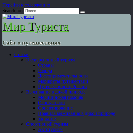
Перейти к содержанию
Search for:
Мир Туриста
Сайт о путешествиях
Статьи
Экскурсионный туризм
Страны
Города
Достопримечательности
Маршруты путешествий
Путешествия по России
Выживание в дикой природе
Медицинская помощь
Огонь, тепло
Ориентирование
Правила выживания в дикой природе
Укрытие
Спортивный туризм
Автотуризм