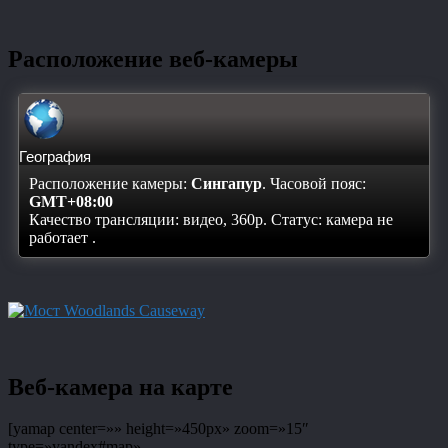
Расположение веб-камеры
География
Расположение камеры:
Сингапур
. Часовой пояс:
GMT+08:00
Качество трансляции: видео, 360p. Статус:
камера не
работает
.
Веб-камера на карте
[yamap center=»» height=»450px» zoom=»15″
type=»yandex#map»