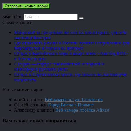
Search for:
Свежие записи
Маврикий за пределами шезлонга: как открыть для себя
настоящий остров
Где отдохнуть у воды в России: лучшие направления для
перезагрузки и отдыха на природе
Отдых у Балтийского моря в апарт-отеле «АмстерДОМ»
в Зеленоградске
Суздаль — город с тысячелетней историей и
атмосферой русского уюта
Отдых в Подмосковье: место, где можно по-настоящему
выдохнуть
Новые комментарии
юрий
к записи
Веб-камера на ул. Танкистов
Сергей
к записи
Город Висла в Польше
Александр
к записи
Веб-камера посёлка Айхал
Вам также может понравиться