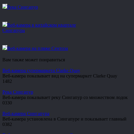
Река Сингапур
Веб-камера в китайском квартале
Сингапура
Веб-камера на пляже Сентоза
Вам также может понравиться
Веб-камера супермаркета Clarke Quay
Веб-камера показывает вид на супермаркет Clarke Quay
1
482
Река Сингапур
Веб-камера показывает реку Сингапур со множеством лодок
0
330
Веб-камера Сингапура
Веб-камера установлена в Сингапуре и показывает главный
0
382