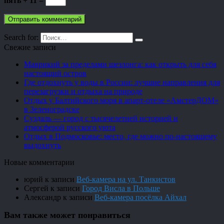
пять + 11 =
Search for:
Свежие записи
Маврикий за пределами шезлонга: как открыть для себя
настоящий остров
Где отдохнуть у воды в России: лучшие направления для
перезагрузки и отдыха на природе
Отдых у Балтийского моря в апарт-отеле «АмстерДОМ»
в Зеленоградске
Суздаль — город с тысячелетней историей и
атмосферой русского уюта
Отдых в Подмосковье: место, где можно по-настоящему
выдохнуть
Новые комментарии
юрий
к записи
Веб-камера на ул. Танкистов
Сергей
к записи
Город Висла в Польше
Александр
к записи
Веб-камера посёлка Айхал
Вам также может понравиться