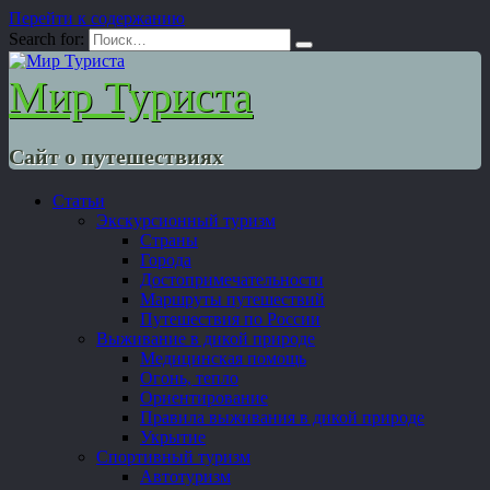
Перейти к содержанию
Search for:
Мир Туриста
Сайт о путешествиях
Статьи
Экскурсионный туризм
Страны
Города
Достопримечательности
Маршруты путешествий
Путешествия по России
Выживание в дикой природе
Медицинская помощь
Огонь, тепло
Ориентирование
Правила выживания в дикой природе
Укрытие
Спортивный туризм
Автотуризм