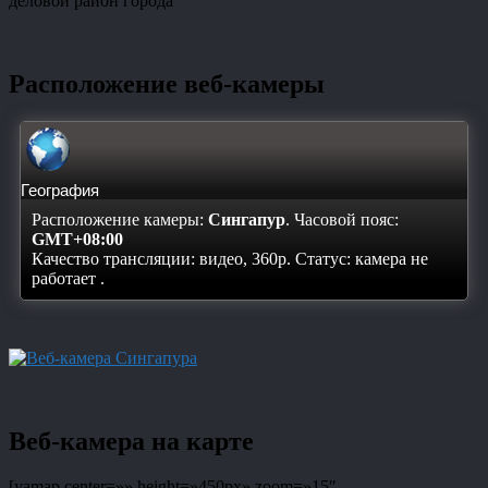
деловой район города
Расположение веб-камеры
География
Расположение камеры:
Сингапур
. Часовой пояс:
GMT+08:00
Качество трансляции: видео, 360p. Статус:
камера не
работает
.
Веб-камера на карте
[yamap center=»» height=»450px» zoom=»15″