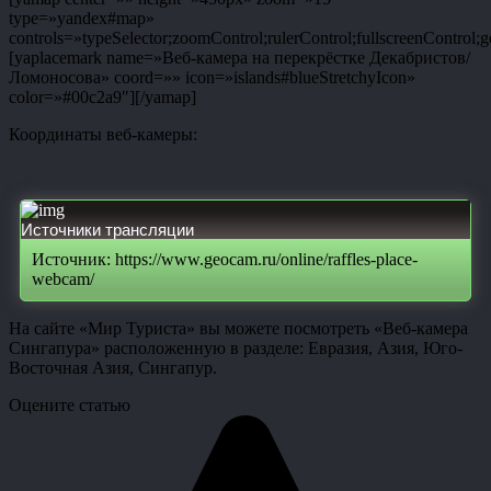
type=»yandex#map»
controls=»typeSelector;zoomControl;rulerControl;fullscreenControl;g
[yaplacemark name=»Веб-камера на перекрёстке Декабристов/
Ломоносова» coord=»» icon=»islands#blueStretchyIcon»
color=»#00c2a9″][/yamap]
Координаты веб-камеры:
Источники трансляции
Источник: https://www.geocam.ru/online/raffles-place-
webcam/
На сайте «Мир Туриста» вы можете посмотреть «Веб-камера
Сингапура» расположенную в разделе: Евразия, Азия, Юго-
Восточная Азия, Сингапур.
Оцените статью