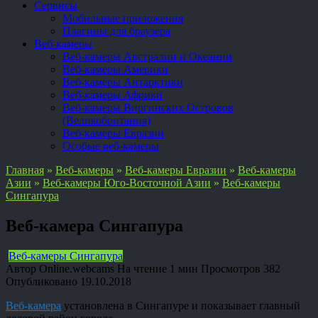
Сервисы
Мобильные приложения
Плагины для браузера
Веб-камеры
Веб-камеры Австралии и Океании
Веб-камеры Америки
Веб-камеры Антарктики
Веб-камеры Африки
Веб-камеры Виргинских Островов
(Великобритания)
Веб-камеры Евразии
Особые веб-камеры
Главная
»
Веб-камеры
»
Веб-камеры Евразии
»
Веб-камеры
Азии
»
Веб-камеры Юго-Восточной Азии
»
Веб-камеры
Сингапура
Веб-камера Сингапура
Веб-камеры Сингапура
Автор
Online.webcams
На чтение
1 мин
Просмотров
382
Опубликовано
19.10.2018
Веб-камера
установлена в Сингапуре и показывает главный