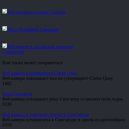
Веб-камера на пляже Сентоза
Мост Woodlands Causeway
Веб-камера в китайском квартале
Сингапура
Вам также может понравиться
Веб-камера супермаркета Clarke Quay
Веб-камера показывает вид на супермаркет Clarke Quay
1
482
Река Сингапур
Веб-камера показывает реку Сингапур со множеством лодок
0
330
Веб-камера в торговом центре в Сингапуре
Веб-камера установлена в Сингапуре в одном из крупнейших
0
319