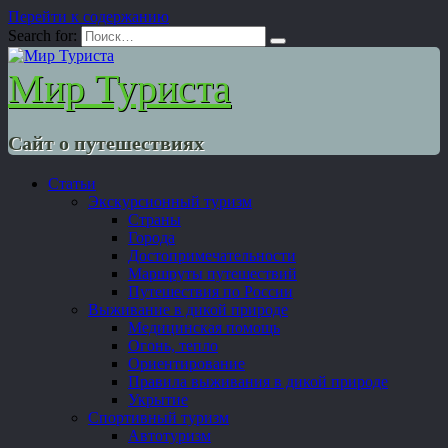
Перейти к содержанию
Search for:
Мир Туриста
Сайт о путешествиях
Статьи
Экскурсионный туризм
Страны
Города
Достопримечательности
Маршруты путешествий
Путешествия по России
Выживание в дикой природе
Медицинская помощь
Огонь, тепло
Ориентирование
Правила выживания в дикой природе
Укрытие
Спортивный туризм
Автотуризм