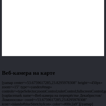
Веб-камера на карте
[yamap center=»53.6759617285,23.8295978308″ height=»450px»
zoom=»15″ type=»yandex#map»
controls=»typeSelector;zoomControl;rulerControl;fullscreenControl;g
[yaplacemark name=»Веб-камера на перекрёстке Декабристов/
Ломоносова» coord=»53.6759617285,23.8295978308″
icon=»islands#blueStretchyIcon» color=»#00c2a9″][/yamap]