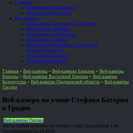
Сервисы
Мобильные приложения
Плагины для браузера
Веб-камеры
Веб-камеры Австралии и Океании
Веб-камеры Америки
Веб-камеры Антарктики
Веб-камеры Африки
Веб-камеры Виргинских Островов
(Великобритания)
Веб-камеры Евразии
Особые веб-камеры
Главная
»
Веб-камеры
»
Веб-камеры Евразии
»
Веб-камеры
Европы
»
Веб-камеры Восточной Европы
»
Веб-камеры
Белоруссии
»
Веб-камеры Гродненской области
»
Веб-камеры
Гродно
Веб-камера на улице Стефана Батория
в Гродно
Веб-камеры Гродно
Автор
Online.webcams
На чтение
1 мин
Просмотров
1.4к.
Опубликовано
02.10.2018