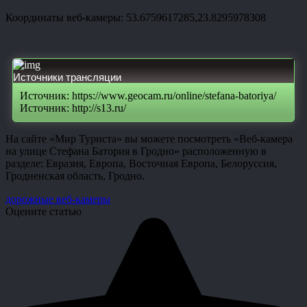
Координаты веб-камеры: 53.6759617285,23.8295978308
Источники трансляции
Источник: https://www.geocam.ru/online/stefana-batoriya/
Источник: http://s13.ru/
На сайте «Мир Туриста» вы можете посмотреть «Веб-камера
на улице Стефана Батория в Гродно» расположенную в
разделе: Евразия, Европа, Восточная Европа, Белоруссия,
Гродненская область, Гродно.
дорожные веб-камеры
Оцените статью