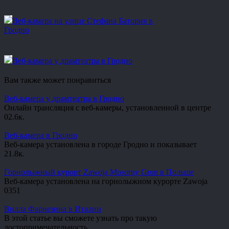
Веб-камера на улице Стефана Батория в
Гродно
Веб-камера у драмтеатра в Гродно
Вам также может понравиться
Веб-камера у драмтеатра в Гродно
Онлайн трансляция с веб-камеры, установленной в центре
0
2.6к.
Веб-камера в Гродно
Веб-камера установлена в городе Гродно и показывает
2
1.8к.
Горнолыжный курорт Zawoja Mosorny Gron в Польше
Веб-камера установлена на горнолыжном курорте Zawoja
0
351
Вилла Фарнезина в Италии
В этой статье вы сможете узнать про такую
достопримечательность