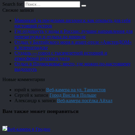
Search for:
Свежие записи
Маврикий за пределами шезлонга: как открыть для себя
настоящий остров
Где отдохнуть у воды в России: лучшие направления для
перезагрузки и отдыха на природе
Отдых у Балтийского моря в апарт-отеле «АмстерДОМ»
в Зеленоградске
Суздаль — город с тысячелетней историей и
атмосферой русского уюта
Отдых в Подмосковье: место, где можно по-настоящему
выдохнуть
Новые комментарии
юрий
к записи
Веб-камера на ул. Танкистов
Сергей
к записи
Город Висла в Польше
Александр
к записи
Веб-камера посёлка Айхал
Вам также может понравиться
Веб-камера в Гродно