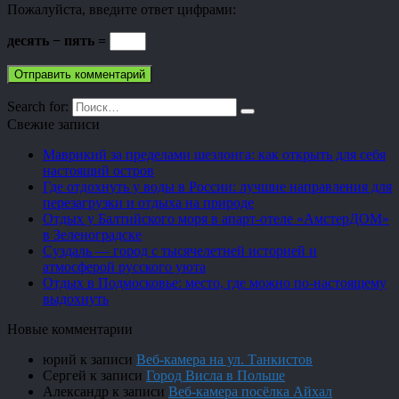
Пожалуйста, введите ответ цифрами:
десять − пять =
Search for:
Свежие записи
Маврикий за пределами шезлонга: как открыть для себя
настоящий остров
Где отдохнуть у воды в России: лучшие направления для
перезагрузки и отдыха на природе
Отдых у Балтийского моря в апарт-отеле «АмстерДОМ»
в Зеленоградске
Суздаль — город с тысячелетней историей и
атмосферой русского уюта
Отдых в Подмосковье: место, где можно по-настоящему
выдохнуть
Новые комментарии
юрий
к записи
Веб-камера на ул. Танкистов
Сергей
к записи
Город Висла в Польше
Александр
к записи
Веб-камера посёлка Айхал