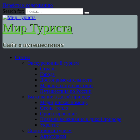
Перейти к содержанию
Search for:
Мир Туриста
Сайт о путешествиях
Статьи
Экскурсионный туризм
Страны
Города
Достопримечательности
Маршруты путешествий
Путешествия по России
Выживание в дикой природе
Медицинская помощь
Огонь, тепло
Ориентирование
Правила выживания в дикой природе
Укрытие
Спортивный туризм
Автотуризм