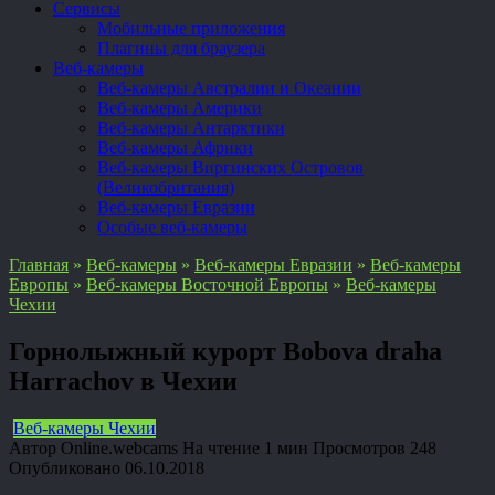
Сервисы
Мобильные приложения
Плагины для браузера
Веб-камеры
Веб-камеры Австралии и Океании
Веб-камеры Америки
Веб-камеры Антарктики
Веб-камеры Африки
Веб-камеры Виргинских Островов
(Великобритания)
Веб-камеры Евразии
Особые веб-камеры
Главная
»
Веб-камеры
»
Веб-камеры Евразии
»
Веб-камеры
Европы
»
Веб-камеры Восточной Европы
»
Веб-камеры
Чехии
Горнолыжный курорт Bobova draha
Harrachov в Чехии
Веб-камеры Чехии
Автор
Online.webcams
На чтение
1 мин
Просмотров
248
Опубликовано
06.10.2018