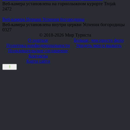
Веб-камера установлена на горнолыжном курорте Trojak
2
472
Веб-камера Церкви Успения богородицы
Веб-камера установлена внутри церкви Успения богородицы
0
327
© 2018-2026 Мир Туриста
О портале
Больше, чем просто фото
Политика конфиденциальности
Увидеть мир и выжить
Пользовательское соглашение
Контакты
Карта сайта