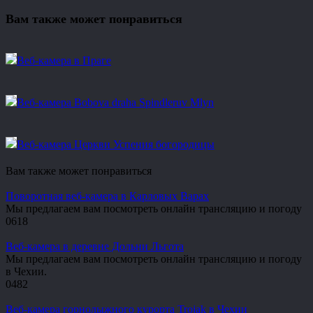
Вам также может понравиться
Веб-камера в Праге
Веб-камера Bobova draha Spindleruv Mlyn
Веб-камера Церкви Успения богородицы
Вам также может понравиться
Поворотная веб-камера в Карловых Варах
Мы предлагаем вам посмотреть онлайн трансляцию и погоду
0
618
Веб-камера в деревне Дольни Льгота
Мы предлагаем вам посмотреть онлайн трансляцию и погоду
в Чехии.
0
482
Веб-камера горнолыжного курорта Trojak в Чехии