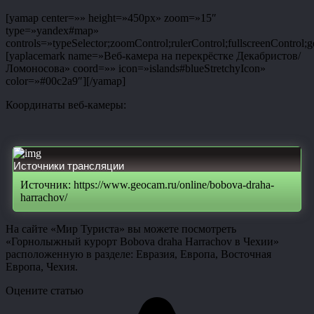
[yamap center=»» height=»450px» zoom=»15″
type=»yandex#map»
controls=»typeSelector;zoomControl;rulerControl;fullscreenControl;g
[yaplacemark name=»Веб-камера на перекрёстке Декабристов/
Ломоносова» coord=»» icon=»islands#blueStretchyIcon»
color=»#00c2a9″][/yamap]
Координаты веб-камеры:
Источники трансляции
Источник: https://www.geocam.ru/online/bobova-draha-
harrachov/
На сайте «Мир Туриста» вы можете посмотреть
«Горнолыжный курорт Bobova draha Harrachov в Чехии»
расположенную в разделе: Евразия, Европа, Восточная
Европа, Чехия.
Оцените статью